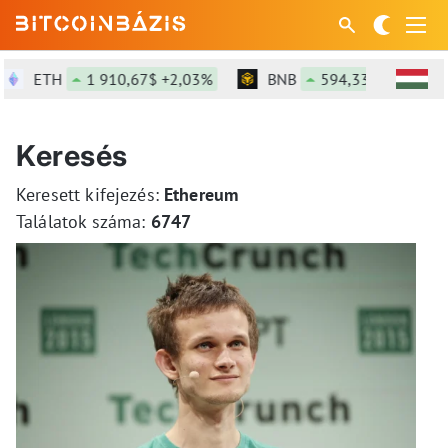
ETH
1 910,67$ +2,03%
BNB
594,33$ +0,15%
Keresés
Keresett kifejezés:
Ethereum
Találatok száma:
6747