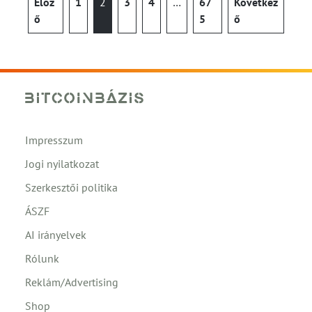
Előz
1
2
3
4
…
67
Következ
ő
5
ő
Impresszum
Jogi nyilatkozat
Szerkesztői politika
ÁSZF
AI irányelvek
Rólunk
Reklám/Advertising
Shop