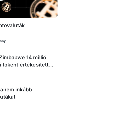
iptovaluták
anny
 Zimbabwe 14 millió
 tokent értékesített...
 hanem inkább
lutákat