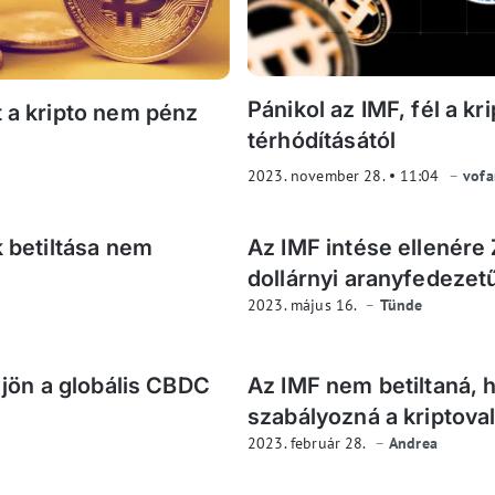
Pánikol az IMF, fél a kr
t a kripto nem pénz
térhódításától
2023. november 28.
11:04
vof
k betiltása nem
Az IMF intése ellenére
dollárnyi aranyfedezetű
2023. május 16.
Tünde
: jön a globális CBDC
Az IMF nem betiltaná,
szabályozná a kriptova
2023. február 28.
Andrea