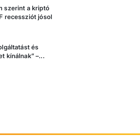
 szerint a kriptó
F recessziót jósol
lgáltatást és
 kínálnak” –...