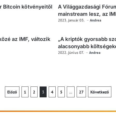
r Bitcoin kötvényeitől
A Világgazdasági Fórum
mainstream lesz, az IM
2023. január 03.
Andrea
közé az IMF, változik
„A kriptók gyorsabb szo
alacsonyabb költségeket
2022. június 07.
Andrea
Előző
1
2
3
4
5
…
27
Következő