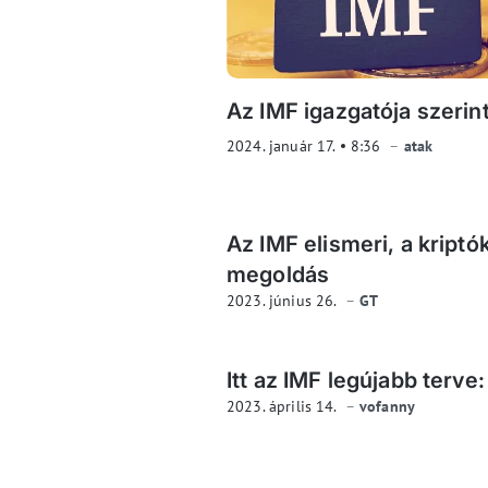
Az IMF igazgatója szerin
2024. január 17.
8:36
atak
Az IMF elismeri, a kriptó
megoldás
2023. június 26.
GT
Itt az IMF legújabb terve
2023. április 14.
vofanny