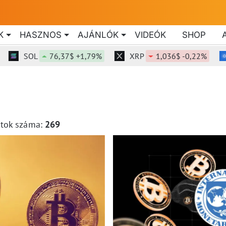
K
HASZNOS
AJÁNLÓK
VIDEÓK
SHOP
SOL
76,37$ +1,79%
XRP
1,036$ -0,22%
atok száma:
269