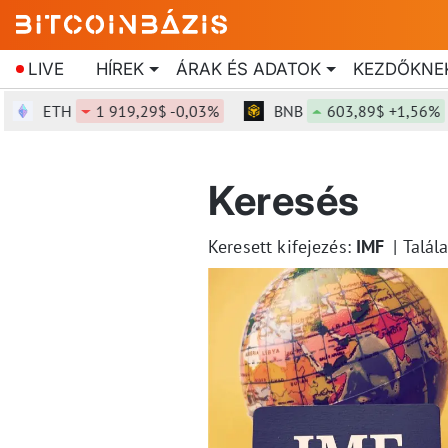
LIVE
HÍREK
ÁRAK ÉS ADATOK
KEZDŐKNE
ETH
1 919,29$ -0,03%
BNB
603,89$ +1,56%
Keresés
Keresett kifejezés:
IMF
Talál