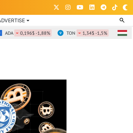
ADVERTISE
ADA
0,196$ -1,88%
TON
1,34$ -1,5%
DOT