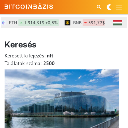
ETH
1 914,31$ +0,8%
BNB
591,72$ -0,3%
Keresés
Keresett kifejezés:
nft
Találatok száma:
2500