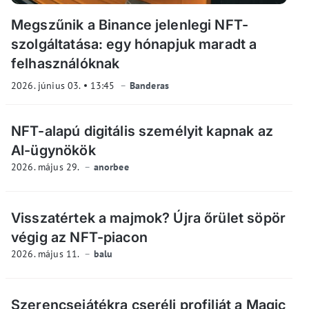
Megszűnik a Binance jelenlegi NFT-
szolgáltatása: egy hónapjuk maradt a
felhasználóknak
2026. június 03.
13:45
Banderas
NFT-alapú digitális személyit kapnak az
AI-ügynökök
2026. május 29.
anorbee
Visszatértek a majmok? Újra őrület söpör
végig az NFT-piacon
2026. május 11.
balu
Szerencsejátékra cseréli profilját a Magic