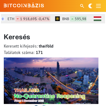
ETH
1 918,69$ -0,47%
BNB
595,98$ +0,78%
Keresés
Keresett kifejezés:
thaiföld
Találatok száma:
171