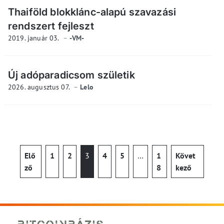
Thaiföld blokklánc-alapú szavazási
rendszert fejleszt
2019. január 03.
-VM-
Új adóparadicsom születik
2026. augusztus 07.
Lelo
Elő
1
2
3
4
5
…
1
Követ
ző
8
kező