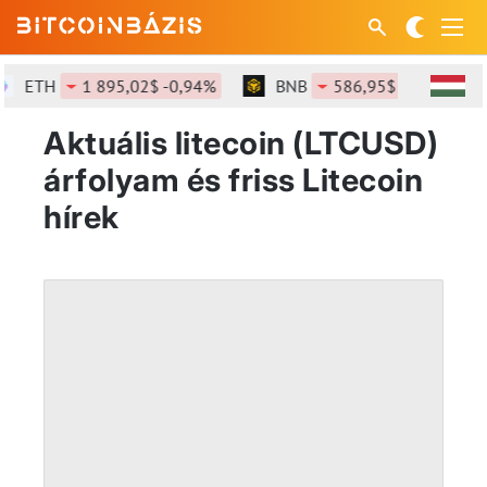
ETH
1 895,02$ -0,94%
BNB
586,95$ -1,54%
Aktuális litecoin (LTCUSD)
árfolyam és friss Litecoin
hírek