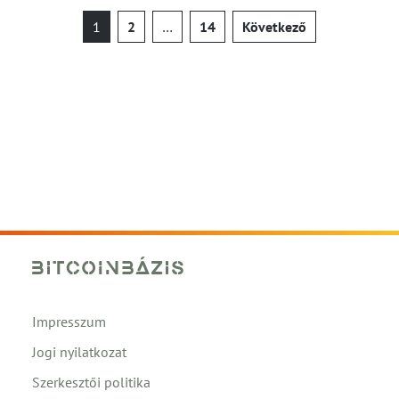
Bejegyzések
1
2
…
14
Következő
lapozása
Impresszum
Jogi nyilatkozat
Szerkesztői politika