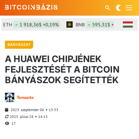
H
1 918,36$ +0,19%
BNB
595,31$ +0,78%
S
BÁNYÁSZAT
A HUAWEI CHIPJÉNEK
FEJLESZTÉSÉT A BITCOIN
BÁNYÁSZOK SEGÍTETTÉK
Tomasito
2023. szeptember 06.
13:33
2025. július 28.
14:15
17