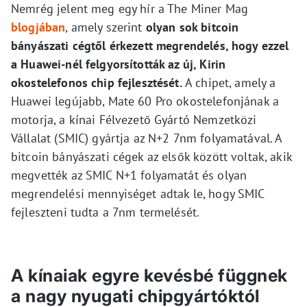
Nemrég jelent meg egy hír a The Miner Mag
blogjában
, amely szerint
olyan sok bitcoin
bányászati cégtől érkezett megrendelés, hogy ezzel
a Huawei-nél felgyorsították az új, Kirin
okostelefonos chip fejlesztését.
A chipet, amely a
Huawei legújabb, Mate 60 Pro okostelefonjának a
motorja, a kínai Félvezető Gyártó Nemzetközi
Vállalat (SMIC) gyártja az N+2 7nm folyamatával. A
bitcoin bányászati cégek az elsők között voltak, akik
megvették az SMIC N+1 folyamatát és olyan
megrendelési mennyiséget adtak le, hogy SMIC
fejleszteni tudta a 7nm termelését.
A kínaiak egyre kevésbé függnek
a nagy nyugati chipgyártóktól