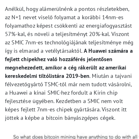
Anélkül, hogy alámerülnénk a pontos részletekben,
az N+1 nevet viselő folyamat a korábbi 14nm-es
folyamathoz képest csökkenti az energiafogyasztást
57%-kal, és növeli a teljesítményt 20%-kal. Viszont
az SMIC 7nm-es technológiájának teljesítménye még
így is elmarad a vetélytársaktól.
A Huawei számára a
fejlett chipekhez való hozzáférés jelentősen
megnehezedett, amikor a cég rákerült az amerikai
kereskedelmi tiltólistára 2019-ben
. Miután a tajvani
félvezetőgyártó TSMC-től már nem tudott vásárolni,
a Huawei a kínai SMIC-hez fordult a Kirin chip
fejlesztése ügyében. Kezdetben a SMIC nem volt
képes fejlett 7nm-es chipek gyártására. Viszont itt
jöttek a képbe a bitcoin bányászgépes cégek.