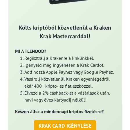
Költs kriptóból közvetlenül a Kraken
Krak Mastercarddal!
MI A TEENDŐD?
Regisztrálj a Krakenre a linkünkkel.
Igényeld meg ingyenesen a Krak Cardot.
Add hozzá Apple Payhez vagy Google Payhez.
Vásárolj közvetlenül Kraken egyenlegedről
akár 400+ kripto- és fiat eszközzel.
Élvezd a 2% cashback-et a vásárlások után,
havi vagy éves kártyadíj nélkül!
Készen állsz a mindennapi kriptós fizetésre?
KRAK CARD IGÉNYLÉSE