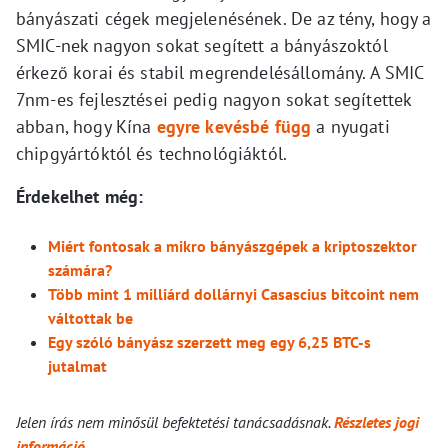
bányászati cégek megjelenésének. De az tény, hogy a
SMIC-nek nagyon sokat segített a bányászoktól
érkező korai és stabil megrendelésállomány. A SMIC
7nm-es fejlesztései pedig nagyon sokat segítettek
abban, hogy Kína
egyre kevésbé függ
a nyugati
chipgyártóktól és technológiáktól.
Érdekelhet még:
Miért fontosak a mikro bányászgépek a kriptoszektor
számára?
Több mint 1 milliárd dollárnyi Casascius bitcoint nem
váltottak be
Egy szóló bányász szerzett meg egy 6,25 BTC-s
jutalmat
Jelen írás nem minősül befektetési tanácsadásnak.
Részletes jogi
információ