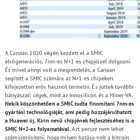
A Canaan 2020 végén kezdett el a SMIC
elsőgenerációs, 7nm-es N+1-es chipjeivel dolgozni.
És mivel annyi volt a megrendelés, a Canaan
segített a SMIC számára az N+1-es chipeken
kifejezetten erős hasznot termelni. És jöttek további
bányászati cégek, mint az Innosilicon és a Miner-VA.
Nekik köszönhetően a SMIC tudta finomítani 7nm-es
gyártási technológiáját, ami pedig hozzájárulhatott
a Huawei új, Kirin nevű chipjének fejlesztéséhez is a
SMIC N+2-es folyamatával.
Azt persze nem lehet
számszerűsíteni, hogy milyen hatása volt a bitcoin