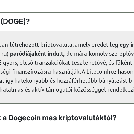
n (DOGE)?
an létrehozott kriptovaluta, amely eredetileg
egy i
 inu)
paródiájaként indult,
de mára komoly szereplővé
 gyors, olcsó tranzakciókat tesz lehetővé, és főként
égi finanszírozásra használják. A Litecoinhoz haso
a,
így hatékonyabb és hozzáférhetőbb bányászást bi
 hatalmas és aktív támogatói közösséggel rendelkezi
 a Dogecoin más kriptovalutáktól?