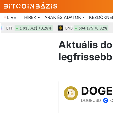
LIVE
HÍREK
ÁRAK ÉS ADATOK
KEZDŐKNE
TH
1 915,42$ +0,28%
BNB
594,17$ +0,82%
S
Aktuális d
legfrissebb