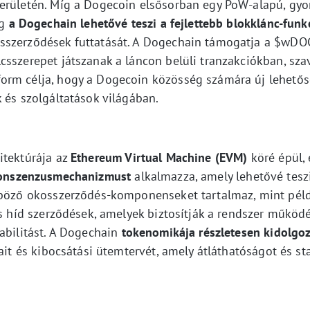
erületén. Míg a Dogecoin elsősorban egy PoW-alapú, gyor
ig
a Dogechain lehetővé teszi a fejlettebb blokklánc-funk
sszerződések futtatását. A Dogechain támogatja a $wD
csszerepet játszanak a láncon belüli tranzakciókban, sz
orm célja, hogy a Dogecoin közösség számára új lehető
 és szolgáltatások világában.
itektúrája az
Ethereum Virtual Machine (EVM)
köré épül,
onszenzusmechanizmust
alkalmazza, amely lehetővé tesz
nböző okosszerződés-komponenseket tartalmaz, mint példá
és híd szerződések, amelyek biztosítják a rendszer működ
abilitást. A Dogechain
tokenomikája részletesen kidolgoz
ait és kibocsátási ütemtervét, amely átláthatóságot és stab