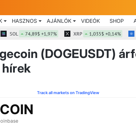
K
HASZNOS
AJÁNLÓK
VIDEÓK
SHOP
OL
74,89$ +1,97%
XRP
1,035$ +0,14%
ADA
ogecoin (DOGEUSDT) árf
 hírek
Track all markets on TradingView