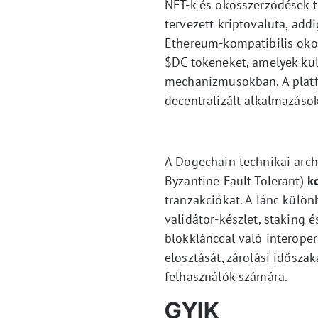
NFT-k és okosszerződések t
tervezett kriptovaluta, add
Ethereum-kompatibilis oko
$DC tokeneket, amelyek kul
mechanizmusokban. A platf
decentralizált alkalmazások
A Dogechain technikai arch
Byzantine Fault Tolerant)
k
tranzakciókat. A lánc külö
validátor-készlet, staking 
blokklánccal való interoper
elosztását, zárolási időszak
felhasználók számára.
GYIK