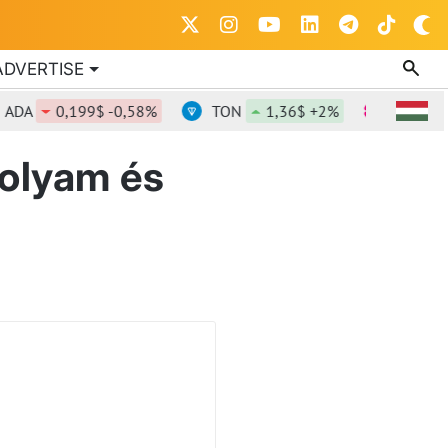
ADVERTISE
0,199$ -0,58%
TON
1,36$ +2%
DOT
0,816$
olyam és