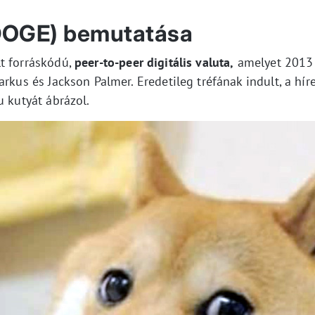
DOGE) bemutatása
t forráskódú,
peer-to-peer digitális valuta,
amelyet 2013 
arkus és Jackson Palmer. Eredetileg tréfának indult, a hír
u kutyát ábrázol.