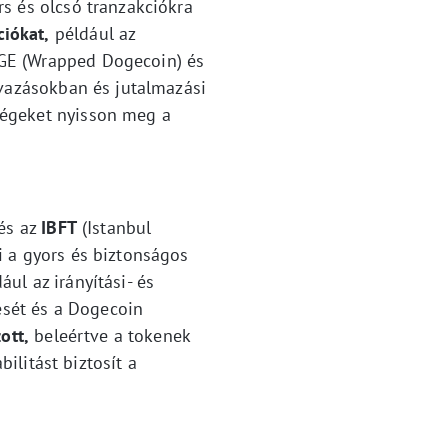
s és olcsó tranzakciókra
ciókat,
például az
OGE (Wrapped Dogecoin) és
avazásokban és jutalmazási
ségeket nyisson meg a
 és az
IBFT
(Istanbul
i a gyors és biztonságos
ul az irányítási- és
ését és a Dogecoin
ott,
beleértve a tokenek
ilitást biztosít a