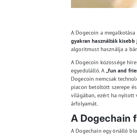
A Dogecoin a megalkotása 
gyakran használták kisebb
algoritmust használja a bá
A Dogecoin közössége híres
egyedülálló. A
„fun and frie
Dogecoin nemcsak technológ
piacon betöltött szerepe é
világában, ezért ha nyito
árfolyamát.
A Dogechain 
A Dogechain egy önálló bl