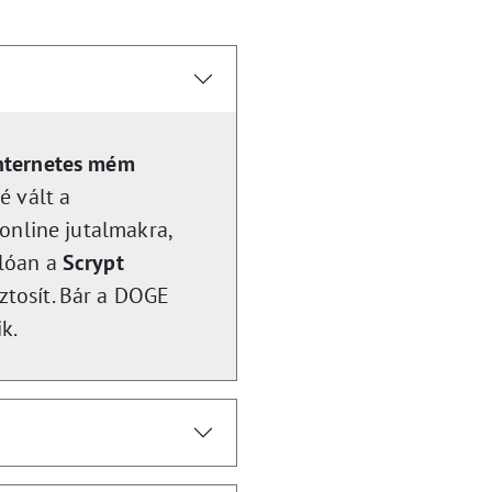
nternetes mém
 vált a
 online jutalmakra,
nlóan a
Scrypt
ztosít. Bár a DOGE
k.