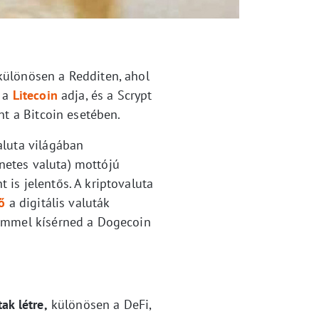
különösen a Redditen, ahol
t a
Litecoin
adja, és a Scrypt
nt a Bitcoin esetében.
aluta világában
netes valuta) mottójú
is jelentős. A kriptovaluta
ő
a digitális valuták
lemmel kísérned a Dogecoin
ak létre,
különösen a DeFi,