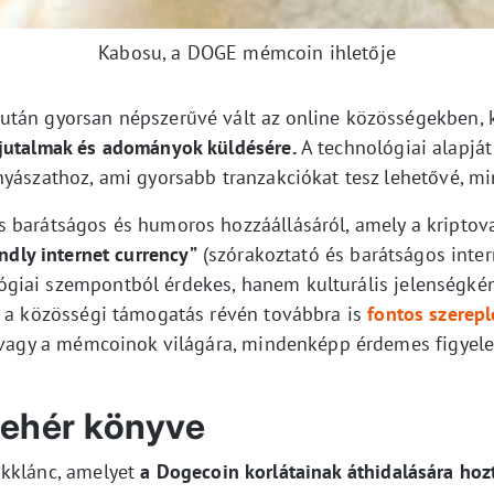
Kabosu, a DOGE mémcoin ihletője
után gyorsan népszerűvé vált az online közösségekben, 
 jutalmak és adományok küldésére.
A technológiai alapjá
nyászathoz, ami gyorsabb tranzakciókat tesz lehetővé, mi
 barátságos és humoros hozzáállásáról, amely a kriptov
ndly internet currency”
(szórakoztató és barátságos inter
iai szempontból érdekes, hanem kulturális jelenségként 
s a közösségi támogatás révén továbbra is
fontos szerepl
tt vagy a mémcoinok világára, mindenképp érdemes figye
fehér könyve
okklánc, amelyet
a Dogecoin korlátainak áthidalására hozt