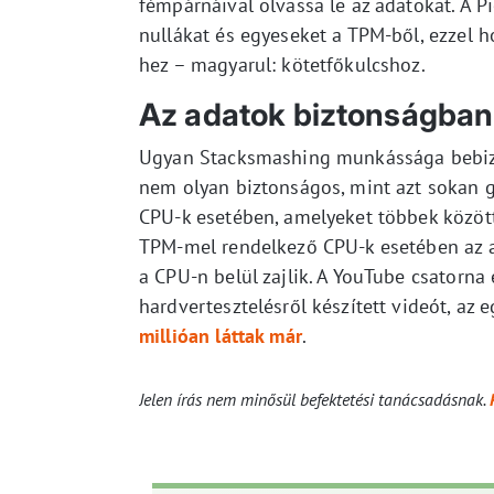
fémpárnáival olvassa le az adatokat. A P
nullákat és egyeseket a TPM-ből, ezzel h
hez – magyarul: kötetfőkulcshoz.
Az adatok biztonságba
Ugyan Stacksmashing munkássága bebizo
nem olyan biztonságos, mint azt sokan go
CPU-k esetében, amelyeket többek között
TPM-mel rendelkező CPU-k esetében az 
a CPU-n belül zajlik. A YouTube csatorna 
hardvertesztelésről készített videót, az
millióan láttak már
.
Jelen írás nem minősül befektetési tanácsadásnak.