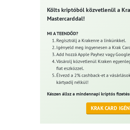
Költs kriptóból közvetlenül a Kr
Mastercarddal!
MI A TEENDŐD?
Regisztrálj a Krakenre a linkünkkel.
Igényeld meg ingyenesen a Krak Card
Add hozzá Apple Payhez vagy Google
Vásárolj közvetlenül Kraken egyenleg
fiat eszközzel.
Élvezd a 2% cashback-et a vásárlások
kártyadíj nélkül!
Készen állsz a mindennapi kriptós fizetés
KRAK CARD IGÉN