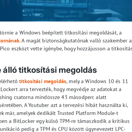
ltörnie a Windows beépített titkosítási megoldását, a
tornának
. A magát biztonságkutatónak valló szakember a
Pico eszközt vette igénybe, hogy hozzájusson a titkosítá
álló titkosítási megoldás
elérhető
titkosítási megoldás
, mely a Windows 10 és 11
itLockert arra tervezték, hogy megvédje az adatokat a
shing csatorna mindössze 43 másodperc alatt
séretében. A Youtuber azt a tervezési hibát használta ki,
ek már, amelyek dedikált Trusted Platform Module-t
ben a BitLocker egy külső TPM-re támaszkodik a kritikus
unikáció pedig a TPM és CPU között úgynevezett LPC-