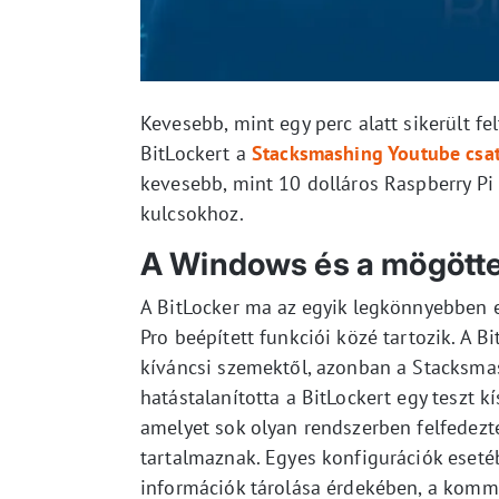
Kevesebb, mint egy perc alatt sikerült fe
BitLockert a
Stacksmashing Youtube csa
kevesebb, mint 10 dolláros Raspberry Pi 
kulcsokhoz.
A Windows és a mögötte 
A BitLocker ma az egyik legkönnyebben 
Pro beépített funkciói közé tartozik. A B
kíváncsi szemektől, azonban a Stacksma
hatástalanította a BitLockert egy teszt kí
amelyet sok olyan rendszerben felfedezt
tartalmaznak. Egyes konfigurációk eseté
információk tárolása érdekében, a komm