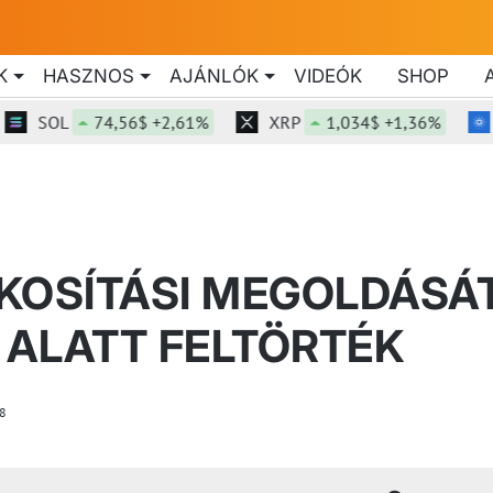
K
HASZNOS
AJÁNLÓK
VIDEÓK
SHOP
SOL
74,56$ +2,61%
XRP
1,034$ +1,36%
AD
KOSÍTÁSI MEGOLDÁSÁ
ALATT FELTÖRTÉK
8