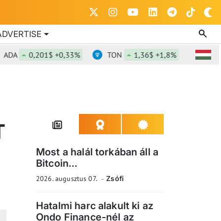
ADVERTISE
A
0,201$ +0,33%
TON
1,36$ +1,8%
DOT
0,
T
Most a halál torkában áll a
Bitcoin...
2026. augusztus 07.
Zsófi
Hatalmi harc alakult ki az
Ondo Finance-nél az