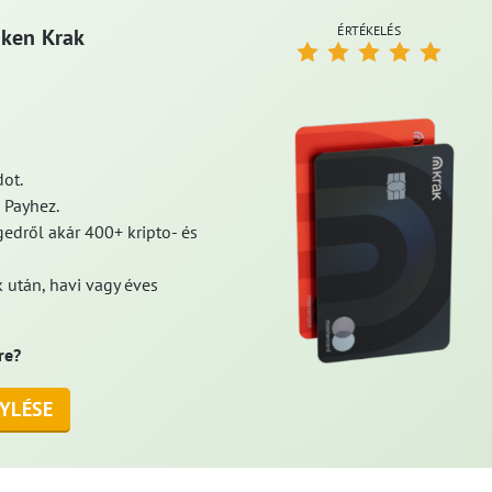
ÉRTÉKELÉS
aken Krak
ot.
 Payhez.
edről akár 400+ kripto- és
 után, havi vagy éves
re?
YLÉSE