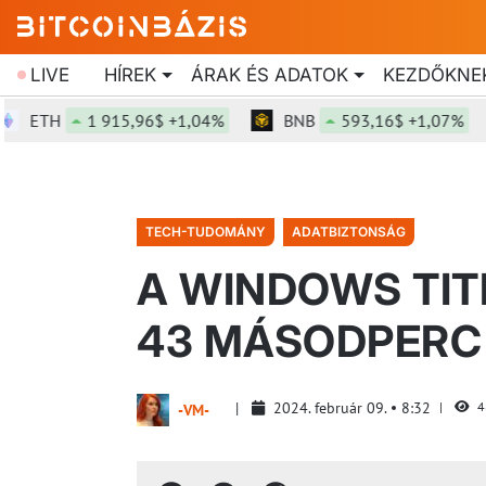
LIVE
HÍREK
ÁRAK ÉS ADATOK
KEZDŐKNE
ETH
1 915,96$ +1,04%
BNB
593,16$ +1,07%
TECH-TUDOMÁNY
ADATBIZTONSÁG
A WINDOWS TIT
43 MÁSODPERC 
2024. február 09.
8:32
4
-VM-