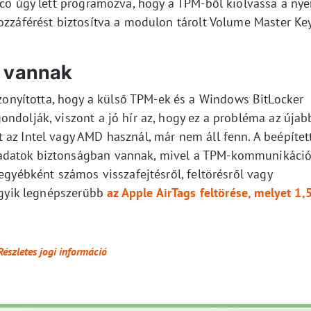
ico úgy lett programozva, hogy a TPM-ből kiolvassa a nye
ozzáférést biztosítva a modulon tárolt Volume Master Ke
n vannak
nyította, hogy a külső TPM-ek és a Windows BitLocker
ndolják, viszont a jó hír az, hogy ez a probléma az újab
 az Intel vagy AMD használ, már nem áll fenn. A beépítet
adatok biztonságban vannak, mivel a TPM-kommunikáci
egyébként számos visszafejtésről, feltörésről vagy
 egyik legnépszerűbb
az Apple AirTags feltörése, melyet 1,
Részletes jogi információ