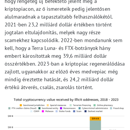
hogy rengeteg új befektető jelent meg a
kriptopiacon, az ő ismereteik pedig jelentősen
alulmaradnak a tapasztaltabb felhasználókétól.
2021-ben 23,2 milliárd dollár értékben történt
jogtalan eltulajdonítás, melyek nagy része
scamekhez kapcsolódik. 2022-ben mondanunk sem
kell, hogy a Terra Luna- és FTX-botrányok hány
embert károsítottak meg 39,6 milliárd dollár
összértékben. 2023-ban a kriptopiac regenerálódása
zajlott, ugyanakkor az előző éves medvepiac még
mindig éreztette hatását, és 24,2 milliárd dollár
értékű átverés, csalás, zsarolás történt.