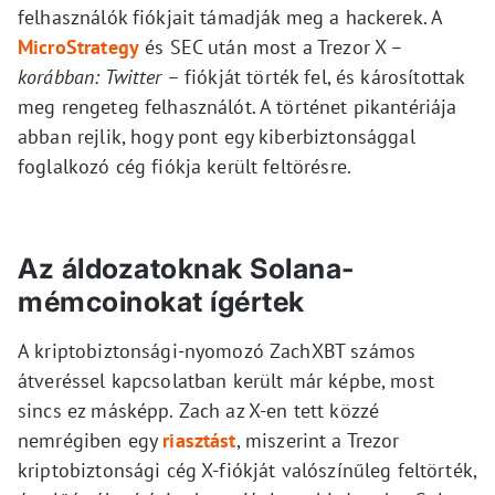
felhasználók fiókjait támadják meg a hackerek. A
MicroStrategy
és SEC után most a Trezor X –
korábban: Twitter
– fiókját törték fel, és károsítottak
meg rengeteg felhasználót. A történet pikantériája
abban rejlik, hogy pont egy kiberbiztonsággal
foglalkozó cég fiókja került feltörésre.
Az áldozatoknak Solana-
mémcoinokat ígértek
A kriptobiztonsági-nyomozó ZachXBT számos
átveréssel kapcsolatban került már képbe, most
sincs ez másképp. Zach az X-en tett közzé
nemrégiben egy
riasztást
, miszerint a Trezor
kriptobiztonsági cég X-fiókját valószínűleg feltörték,