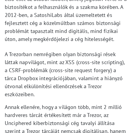
biztosítékot a felhasználók és a szakma körében. A
2012-ben, a SatoshiLabs által üzemeltetett és
fejlesztett cég a közelmúltban számos biztonsági
problémát tapasztalt mind digitális, mind fizikai
úton, amely megkérdőjelezi a cég hitelességét.
A Trezorban nemrégiben olyan biztonsági rések
láttak napvilágot, mint az XSS (cross-site scripting),
a CSRF-problémák (cross-site request forgery) a
tárca Dropbox integrációjában, valamint a hiányzó
útvonal elkülönítési ellenőrzések a Trezor
eszközeiben.
Annak ellenére, hogy a világon több, mint 2 millió
hardveres tárcát értékesített már a Trezor, az
Unciphered kiberbiztonsági cég tavalyi állítása
szerint a Trezor tárcáját nemcsak digitálisan, hanem