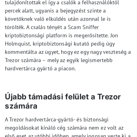
tulajdonítottak el így a csalók a felhasználóktól
percek alatt, ugyanis a bejegyzést szinte a
követőknek való elküldés után azonnal le is
törölték. A csalás tényét a Scam Sniffer
kriptobiztonsági platform is megerősítette. Jon
Holmquist, kriptobiztonsági kutató pedig úgy
kommentálta az ügyet, hogy ez egy nagy veszteség a
Trezor számára – mely az egyik legismertebb
hardvertárca gyártó a piacon.
Újabb támadási felület a Trezor
számára
A Trezor hardvertárca-gyártó- és biztonsági
megoldásokat kínáló cég számára nem ez volt az
első eset az utóbbi időben, amely jogosan verte ki a