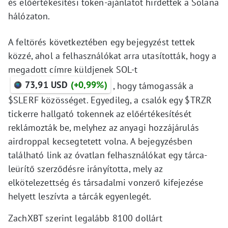
és előértékesítési token-ajánlatot hirdettek a Solana
hálózaton.
A feltörés következtében egy bejegyzést tettek
közzé, ahol a felhasználókat arra utasították, hogy a
megadott címre küldjenek SOL-t
73,91 USD
(+0,99%)
, hogy támogassák a
$SLERF közösséget. Egyedileg, a csalók egy $TRZR
tickerre hallgató tokennek az előértékesítését
reklámozták be, melyhez az anyagi hozzájárulás
airdroppal kecsegtetett volna. A bejegyzésben
található link az óvatlan felhasználókat egy tárca-
leürítő szerződésre irányította, mely az
elkötelezettség és társadalmi vonzerő kifejezése
helyett leszívta a tárcák egyenlegét.
ZachXBT szerint legalább 8100 dollárt