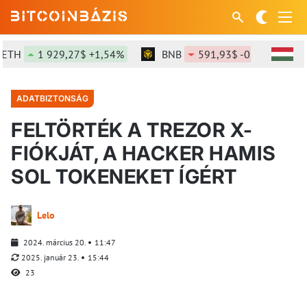
H
1 929,27$ +1,54%
BNB
591,93$ -0,13%
S
ADATBIZTONSÁG
FELTÖRTÉK A TREZOR X-
FIÓKJÁT, A HACKER HAMIS
SOL TOKENEKET ÍGÉRT
Lelo
2024. március 20.
11:47
2025. január 23.
15:44
23