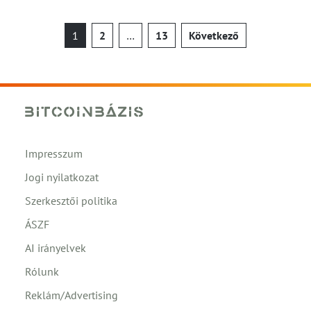
Bejegyzések
1
2
…
13
Következő
lapozása
Impresszum
Jogi nyilatkozat
Szerkesztői politika
ÁSZF
AI irányelvek
Rólunk
Reklám/Advertising