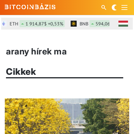
ETH
1 914,87$ +0,53%
BNB
594,06$ +1,23%
arany hírek ma
Cikkek