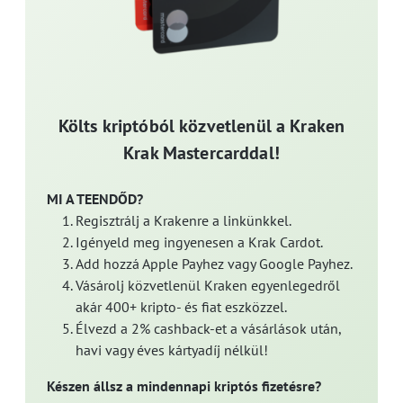
Költs kriptóból közvetlenül a Kraken
Krak Mastercarddal!
MI A TEENDŐD?
Regisztrálj a Krakenre a linkünkkel.
Igényeld meg ingyenesen a Krak Cardot.
Add hozzá Apple Payhez vagy Google Payhez.
Vásárolj közvetlenül Kraken egyenlegedről
akár 400+ kripto- és fiat eszközzel.
Élvezd a 2% cashback-et a vásárlások után,
havi vagy éves kártyadíj nélkül!
Készen állsz a mindennapi kriptós fizetésre?