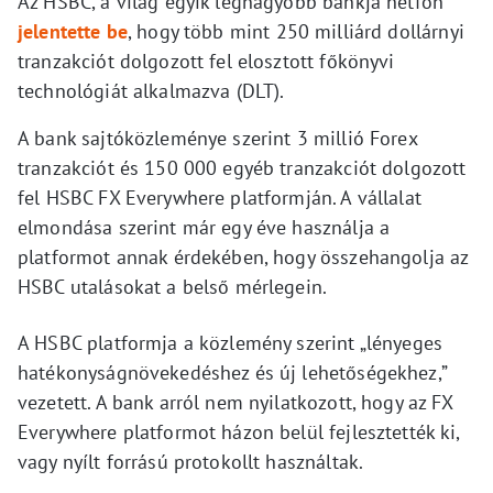
Az HSBC, a világ egyik legnagyobb bankja hétfőn
jelentette be
, hogy több mint 250 milliárd dollárnyi
tranzakciót dolgozott fel elosztott főkönyvi
technológiát alkalmazva (DLT).
A bank sajtóközleménye szerint 3 millió Forex
tranzakciót és 150 000 egyéb tranzakciót dolgozott
fel HSBC FX Everywhere platformján. A vállalat
elmondása szerint már egy éve használja a
platformot annak érdekében, hogy összehangolja az
HSBC utalásokat a belső mérlegein.
A HSBC platformja a közlemény szerint „lényeges
hatékonyságnövekedéshez és új lehetőségekhez,”
vezetett. A bank arról nem nyilatkozott, hogy az FX
Everywhere platformot házon belül fejlesztették ki,
vagy nyílt forrású protokollt használtak.