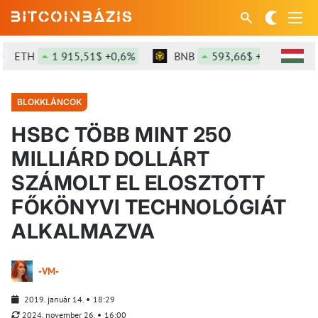
ETH
1 915,51$ +0,6%
BNB
593,66$ +1,1%
S
BLOKKLÁNCOK
HSBC TÖBB MINT 250
MILLIÁRD DOLLÁRT
SZÁMOLT EL ELOSZTOTT
FŐKÖNYVI TECHNOLÓGIÁT
ALKALMAZVA
-VM-
2019. január 14.
18:29
2024. november 26.
16:00