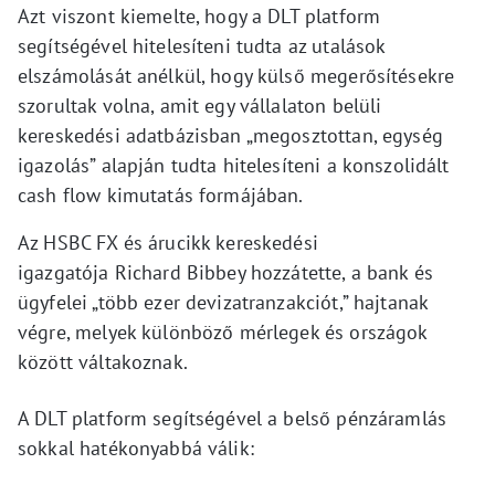
Azt viszont kiemelte, hogy a DLT platform
segítségével hitelesíteni tudta az utalások
elszámolását anélkül, hogy külső megerősítésekre
szorultak volna, amit egy vállalaton belüli
kereskedési adatbázisban „megosztottan, egység
igazolás” alapján tudta hitelesíteni a konszolidált
cash flow kimutatás formájában.
Az HSBC FX és árucikk kereskedési
igazgatója Richard Bibbey hozzátette, a bank és
ügyfelei „több ezer devizatranzakciót,” hajtanak
végre, melyek különböző mérlegek és országok
között váltakoznak.
A DLT platform segítségével a belső pénzáramlás
sokkal hatékonyabbá válik: