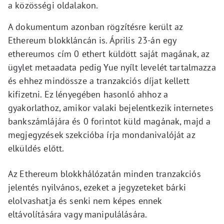
a közösségi oldalakon.
A dokumentum azonban rögzítésre került az
Ethereum blokkláncán is. Április 23-án egy
ethereumos cím 0 ethert küldött saját magának, az
ügylet metaadata pedig Yue nyílt levelét tartalmazza
és ehhez mindössze a tranzakciós díjat kellett
kifizetni. Ez lényegében hasonló ahhoz a
gyakorlathoz, amikor valaki bejelentkezik internetes
bankszámlájára és 0 forintot küld magának, majd a
megjegyzések szekcióba írja mondanivalóját az
elküldés előtt.
Az Ethereum blokkhálózatán minden tranzakciós
jelentés nyilvános, ezeket a jegyzeteket bárki
elolvashatja és senki nem képes ennek
eltávolítására vagy manipulálására.