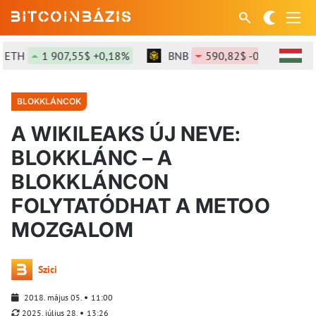
H
1 907,55$ +0,18%
BNB
590,82$ -0,03%
SO
BLOKKLÁNCOK
A WIKILEAKS ÚJ NEVE:
BLOKKLÁNC – A
BLOKKLÁNCON
FOLYTATÓDHAT A METOO
MOZGALOM
Szici
2018. május 05.
11:00
2025. július 28.
13:26