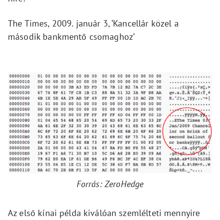
The Times, 2009. január 3, ‘Kancellár közel a
második bankmentő csomaghoz’
Forrás: ZeroHedge
Az első kínai példa kiválóan szemlélteti mennyire