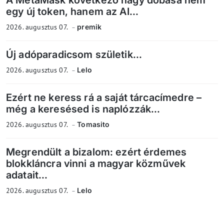
A MetaMask következő nagy dobása nem
egy új token, hanem az AI...
2026. augusztus 07.
premik
Új adóparadicsom születik...
2026. augusztus 07.
Lelo
Ezért ne keress rá a saját tárcacímedre –
még a keresésed is naplózzák...
2026. augusztus 07.
Tomasito
Megrendült a bizalom: ezért érdemes
blokkláncra vinni a magyar közművek
adatait...
2026. augusztus 07.
Lelo