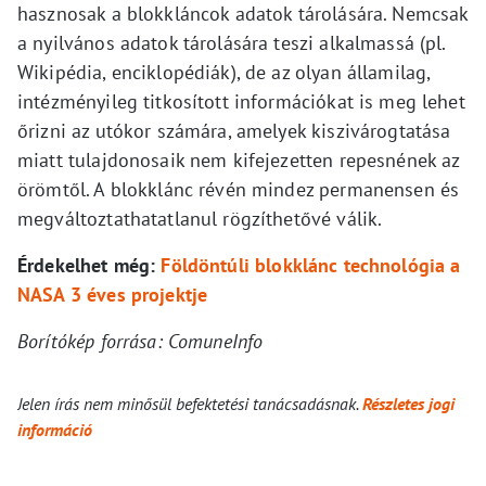
hasznosak a blokkláncok adatok tárolására. Nemcsak
a nyilvános adatok tárolására teszi alkalmassá (pl.
Wikipédia, enciklopédiák), de az olyan államilag,
intézményileg titkosított információkat is meg lehet
őrizni az utókor számára, amelyek kiszivárogtatása
miatt tulajdonosaik nem kifejezetten repesnének az
örömtől. A blokklánc révén mindez permanensen és
megváltoztathatatlanul rögzíthetővé válik.
Érdekelhet még:
Földöntúli blokklánc technológia a
NASA 3 éves projektje
Borítókép forrása: ComuneInfo
Jelen írás nem minősül befektetési tanácsadásnak.
Részletes jogi
információ