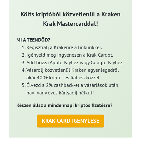
Költs kriptóból közvetlenül a Kraken
Krak Mastercarddal!
MI A TEENDŐD?
Regisztrálj a Krakenre a linkünkkel.
Igényeld meg ingyenesen a Krak Cardot.
Add hozzá Apple Payhez vagy Google Payhez.
Vásárolj közvetlenül Kraken egyenlegedről
akár 400+ kripto- és fiat eszközzel.
Élvezd a 2% cashback-et a vásárlások után,
havi vagy éves kártyadíj nélkül!
Készen állsz a mindennapi kriptós fizetésre?
KRAK CARD IGÉNYLÉSE