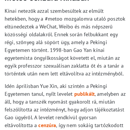
Kínai netezők azzal szembesültek az elmúlt
hetekben, hogy a #metoo mozgalomra utaló posztok
eltünedeztek a WeChat, Weibo és más népszerű
közösségi oldalakról. Ennek során felbukkant egy
régi, szőnyeg alá söpört ügy, amely a Pekingi
Egyetemen történt. 1998-ban Gao Yan kínai
egyetemista öngyilkosságot követett el, miután az
egyik professzor szexuálisan zaklatta őt és a tanár a
történtek után nem lett eltávolítva az intézményből.
Idén áprilisban Yue Xin, aki szintén a Pekingi
Egyetemen tanul, nyílt levelet
publikált
, amelyben az
áll, hogy a tanszék nyomást gyakorolt rá, miután
felszólította az intézményt, hogy adjon tájékoztatást
Gao ügyéről. A levelet rendkívül gyorsan
eltávolította a
cenzúra
, így nem sokáig tartózkodott