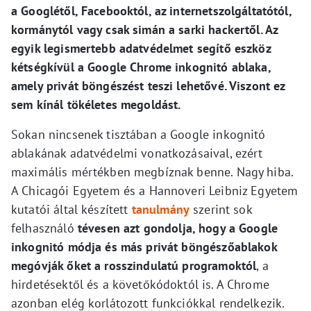
a Googlétől, Facebooktól, az internetszolgáltatótól,
kormánytól vagy csak simán a sarki hackertől. Az
egyik legismertebb adatvédelmet segítő eszköz
kétségkívül a Google Chrome inkognitó ablaka,
amely privát böngészést teszi lehetővé. Viszont ez
sem kínál tökéletes megoldást.
Sokan nincsenek tisztában a Google inkognitó
ablakának adatvédelmi vonatkozásaival, ezért
maximális mértékben megbíznak benne. Nagy hiba.
A Chicagói Egyetem és a Hannoveri Leibniz Egyetem
kutatói által készített
tanulmány
szerint sok
felhasználó
tévesen azt gondolja, hogy a Google
inkognitó módja és más privát böngészőablakok
megóvják őket a rosszindulatú programoktól
, a
hirdetésektől és a követőkódoktól is. A Chrome
azonban elég korlátozott funkciókkal rendelkezik.