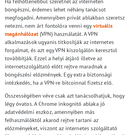
Ha felhőtlenebbül szeretnél az interneten
böngészni, érdemes lehet néhány tanácsot
megfogadni. Amennyiben privát ablakban szeretsz
netezni, nem árt fontolóra venni egy
virtuális
magánhálózat
(VPN) használatát. A VPN
alkalmazások ugyanis titkosítják az internetes
forgalmat, és azt egy VPN kiszolgálón keresztül
továbbítják. Ezzel a helyi átjáró illetve az
internetszolgáltató előtt rejtve maradnak a
böngészési előzmények. Egy extra biztonsági
intézkedés, ha a VPN-re bitcoinnal fizetsz elő.
Összességében véve csak azt tanácsolhatjuk, hogy
légy óvatos. A Chrome inkognitó ablaka jó
adatvédelmi eszköz, amennyiben más
felhasználóktól akarod rejtve tartani az
előzményeket, viszont az internetes szolgáltató