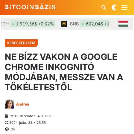
H
1 919,36$ +0,32%
BNB
602,04$ +1,63%
S
KERESKEDELEM
NE BÍZZ VAKON A GOOGLE
CHROME INKOGNITÓ
MÓDJÁBAN, MESSZE VAN A
TÖKÉLETESTŐL
Andrea
2019. december 04.
18:05
2024. július 28.
23:33
26