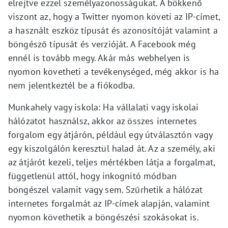
elrejtve ezzel személyazonosságukat. A bökkenő
viszont az, hogy a Twitter nyomon követi az IP-címet,
a használt eszköz típusát és azonosítóját valamint a
böngésző típusát és verzióját. A Facebook még
ennél is tovább megy. Akár más webhelyen is
nyomon követheti a tevékenységed, még akkor is ha
nem jelentkeztél be a fiókodba.
Munkahely vagy iskola: Ha vállalati vagy iskolai
hálózatot használsz, akkor az összes internetes
forgalom egy átjárón, például egy útválasztón vagy
egy kiszolgálón keresztül halad át. Az a személy, aki
az átjárót kezeli, teljes mértékben látja a forgalmat,
függetlenül attól, hogy inkognitó módban
böngészel valamit vagy sem. Szűrhetik a hálózat
internetes forgalmát az IP-címek alapján, valamint
nyomon követhetik a böngészési szokásokat is.