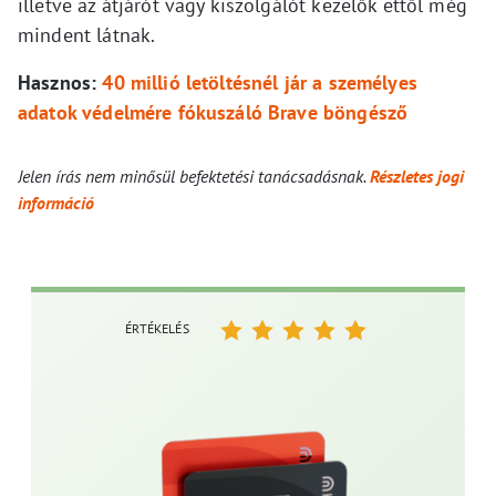
illetve az átjárót vagy kiszolgálót kezelők ettől még
mindent látnak.
Hasznos:
40 millió letöltésnél jár a személyes
adatok védelmére fókuszáló Brave böngésző
Jelen írás nem minősül befektetési tanácsadásnak.
Részletes jogi
információ
ÉRTÉKELÉS