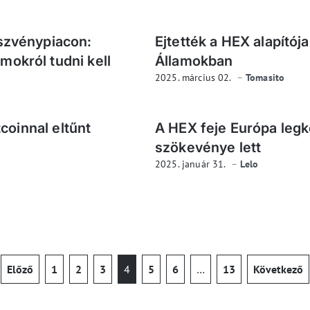
észvénypiacon:
Ejtették a HEX alapítója
okról tudni kell
Államokban
2025. március 02.
Tomasito
tcoinnal eltűnt
A HEX feje Európa leg
szökevénye lett
2025. január 31.
Lelo
Előző
1
2
3
4
5
6
…
13
Következő