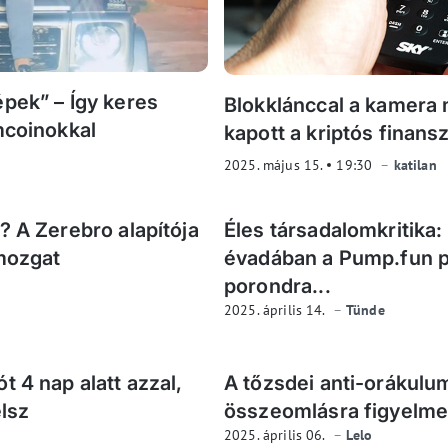
pek” – Így keres
Blokklánccal a kamera m
mcoinokkal
kapott a kriptós finans
2025. május 15.
19:30
katilan
? A Zerebro alapítója
Éles társadalomkritika: 
 mozgat
évadában a Pump.fun pl
porondra...
2025. április 14.
Tünde
t 4 nap alatt azzal,
A tőzsdei anti-orákulu
elsz
összeomlásra figyelme
2025. április 06.
Lelo