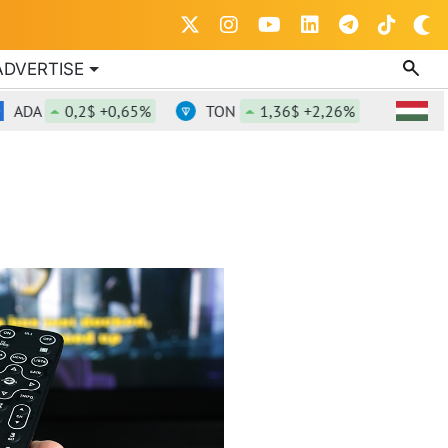
ADVERTISE
ADA
0,2$ +0,65%
TON
1,36$ +2,26%
DOT