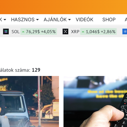
K
HASZNOS
AJÁNLÓK
VIDEÓK
SHOP
SOL
76,29$ +4,05%
XRP
1,046$ +2,86%
lálatok száma:
129