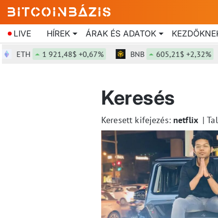
LIVE
HÍREK
ÁRAK ÉS ADATOK
KEZDŐKNE
ETH
1 921,48$ +0,67%
BNB
605,21$ +2,32%
Keresés
Keresett kifejezés:
netflix
Ta