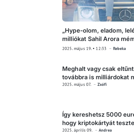
„Hype-olom, eladom, lelé
milliókat Sahil Arora mé
2025. május 19.
12:33
Rebeka
Meghalt vagy csak eltűnt
továbbra is milliárdokat
2025. május 07.
Zsófi
Így kereshetsz 5000 euró
hogy kriptokártyát teszt
2025. április 09.
Andrea