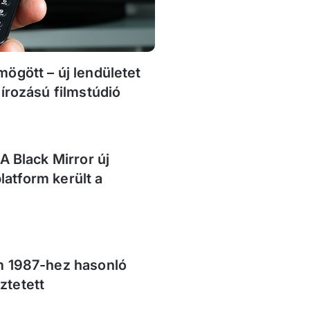
ögött – új lendületet
zírozású filmstúdió
A Black Mirror új
atform került a
m 1987-hez hasonló
ztetett