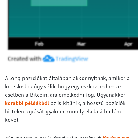
A long pozíciókat általában akkor nyitnak, amikor a
kereskedők úgy vélik, hogy egy eszköz, ebben az
esetben a Bitcoin, ára emelkedni fog. Ugyanakkor
korábbi példákból
az is kitűnik, a hosszú pozíciók
hirtelen ugrását gyakran komoly eladási hullám
követ.
Jelen írás nem minősül befektetési tanácsadásnak.
Részletes jogi