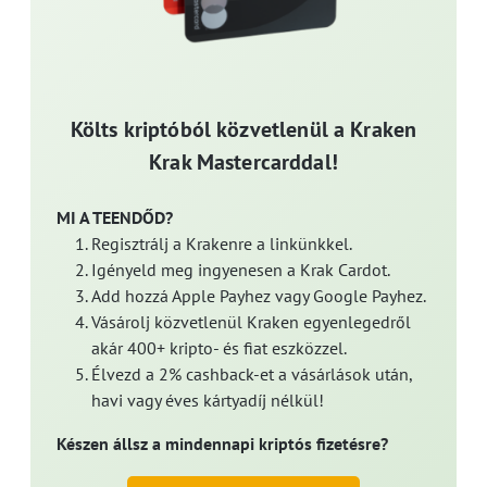
Költs kriptóból közvetlenül a Kraken
Krak Mastercarddal!
MI A TEENDŐD?
Regisztrálj a Krakenre a linkünkkel.
Igényeld meg ingyenesen a Krak Cardot.
Add hozzá Apple Payhez vagy Google Payhez.
Vásárolj közvetlenül Kraken egyenlegedről
akár 400+ kripto- és fiat eszközzel.
Élvezd a 2% cashback-et a vásárlások után,
havi vagy éves kártyadíj nélkül!
Készen állsz a mindennapi kriptós fizetésre?