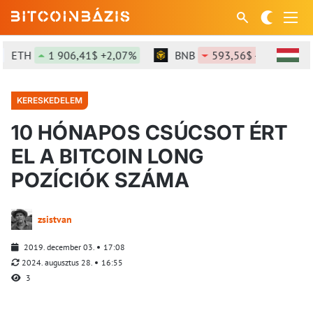
TH
1 906,41$ +2,07%
BNB
593,56$ -0,47%
S
KERESKEDELEM
10 HÓNAPOS CSÚCSOT ÉRT
EL A BITCOIN LONG
POZÍCIÓK SZÁMA
zsistvan
2019. december 03.
17:08
2024. augusztus 28.
16:55
3