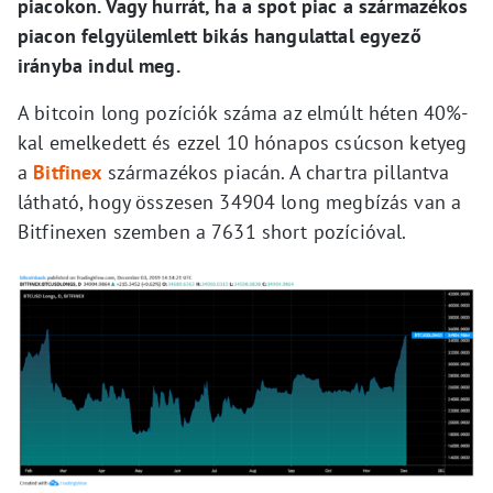
piacokon. Vagy hurrát, ha a spot piac a származékos
piacon felgyülemlett bikás hangulattal egyező
irányba indul meg.
A bitcoin long pozíciók száma az elmúlt héten 40%-
kal emelkedett és ezzel 10 hónapos csúcson ketyeg
a
Bitfinex
származékos piacán. A chartra pillantva
látható, hogy összesen 34904 long megbízás van a
Bitfinexen szemben a 7631 short pozícióval.