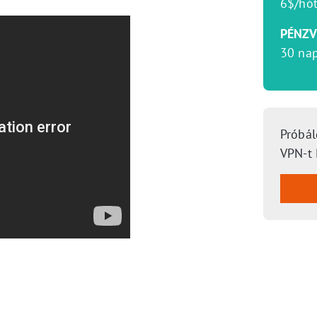
6$/hót
PÉNZV
30 na
Próbál
VPN-t 