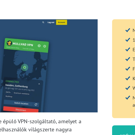
N
1
E
T
F
K
W
N
a
e épülő VPN-szolgáltató, amelyet a
elhasználók világszerte nagyra