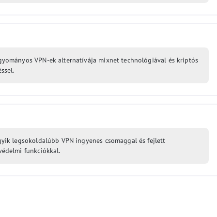
gyományos VPN-ek alternatívája mixnet technológiával és kriptós
éssel.
gyik legsokoldalúbb VPN ingyenes csomaggal és fejlett
védelmi funkciókkal.