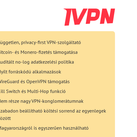
üggetlen, privacy-first VPN-szolgáltató
itcoin- és Monero-fizetés támogatása
uditált no-log adatkezelési politika
yílt forráskódú alkalmazások
ireGuard és OpenVPN támogatás
ill Switch és Multi-Hop funkció
Nem része nagy VPN-konglomerátumnak
zabadon beállítható költési sorrend az egyenlegek
özött
agyarországról is egyszerűen használható