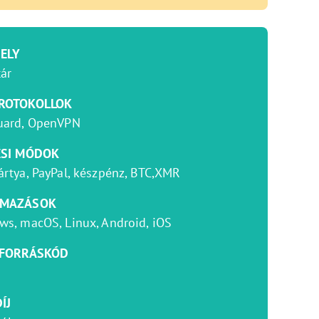
ELY
tár
ROTOKOLLOK
uard, OpenVPN
ÉSI MÓDOK
rtya, PayPal, készpénz, BTC,XMR
LMAZÁSOK
s, macOS, Linux, Android, iOS
 FORRÁSKÓD
ÍJ