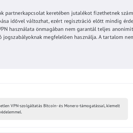
ók partnerkapcsolat keretében jutalékot fizethetnek szá
ása idővel változhat, ezért regisztráció előtt mindig érd
A VPN használata önmagában nem garantál teljes anonimitá
zó jogszabályoknak megfelelően használja. A tartalom ne
etlen VPN-szolgáltatás Bitcoin- és Monero-támogatással, kiemelt
védelemmel.