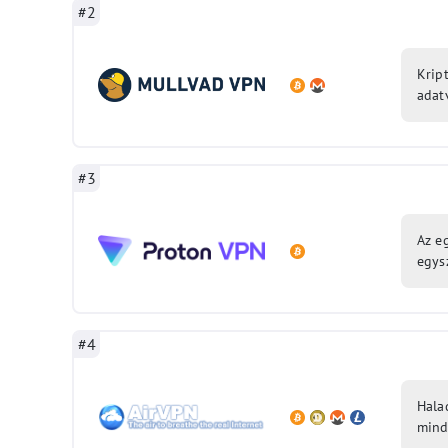
#2
Krip
adat
#3
Az e
egys
#4
Hala
mind