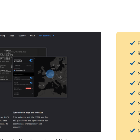
F
B
A
N
W
K
S
k
M