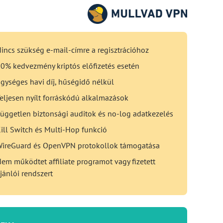
incs szükség e-mail-címre a regisztrációhoz
0% kedvezmény kriptós előfizetés esetén
gységes havi díj, hűségidő nélkül
eljesen nyílt forráskódú alkalmazások
üggetlen biztonsági auditok és no-log adatkezelés
ill Switch és Multi-Hop funkció
ireGuard és OpenVPN protokollok támogatása
em működtet affiliate programot vagy fizetett
jánlói rendszert