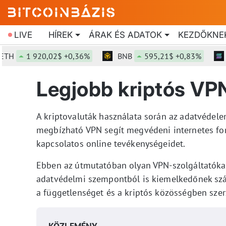
LIVE
HÍREK
ÁRAK ÉS ADATOK
KEZDŐKNE
H
1 920,02$ +0,36%
BNB
595,21$ +0,83%
SO
Legjobb kriptós V
A kriptovaluták használata során az adatvédele
megbízható VPN segít megvédeni internetes for
kapcsolatos online tevékenységeidet.
Ebben az útmutatóban olyan VPN-szolgáltatókat 
adatvédelmi szempontból is kiemelkedőnek szám
a függetlenséget és a kriptós közösségben szer