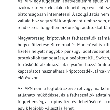
Az IVPN egy független, adatvédelemre épülő VPN
azoknak terveztek, akik a lehető legkevesebb 
biztonságosan internetezni. A szolgáltatás nem 
vállalathoz vagy VPN-konglomerátumhoz sem, n
rendszeres, független biztonsági auditokkal tám
Magyarországi kriptovaluta-felhasználók számá
hogy előfizetése Bitcoinnal és Moneróval is ki
fizetés helyett nagyobb pénzügyi adatvédelmet
protokollok támogatása, a beépített Kill Switch,
forráskódú alkalmazások egyaránt hozzájáruln
kapcsolatot használhass kriptotőzsdék, tárcák 
elérésekor.
Az IVPN nem a legtöbb szerverrel vagy market
átlátható működéssel és a felhasználók adatai
függetlenség, a kriptós fizetési lehetőség és a
egyik legjobb választás lehet.