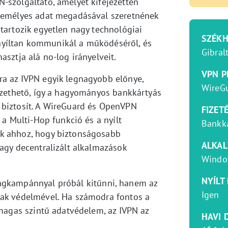
-szolgáltató, amelyet kifejezetten
személyes adat megadásával szeretnének
tartozik egyetlen nagy technológiai
SZÉKH
yíltan kommunikál a működéséről, és
Gibral
asztja alá no-log irányelveit.
VPN P
ra az IVPN egyik legnagyobb előnye,
WireG
fizethető, így a hagyományos bankkártyás
 biztosít. A WireGuard és OpenVPN
FIZET
 a Multi-Hop funkció és a nyílt
Bankká
ak ahhoz, hogy biztonságosabb
ALKA
vagy decentralizált alkalmazások
Window
NYÍLT
ingkampánnyal próbál kitűnni, hanem az
Igen
nak védelmével. Ha számodra fontos a
 magas szintű adatvédelem, az IVPN az
HAVI D