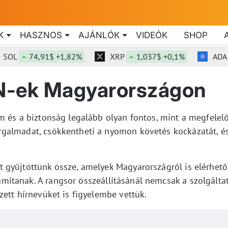
K
HASZNOS
AJÁNLÓK
VIDEÓK
SHOP
L
74,91$ +1,82%
XRP
1,037$ +0,1%
ADA
0
PN-ek Magyarországon
m és a biztonság legalább olyan fontos, mint a megfelelő
galmadat, csökkentheti a nyomon követés kockázatát, és
gyűjtöttünk össze, amelyek Magyarországról is elérhetők,
ítanak. A rangsor összeállításánál nemcsak a szolgáltat
zett hírnevüket is figyelembe vettük.