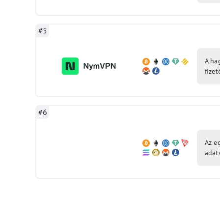
#5
A ha
fizet
#6
Az e
adat