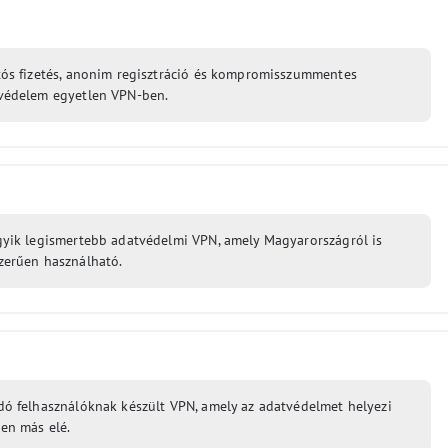
tós fizetés, anonim regisztráció és kompromisszummentes
védelem egyetlen VPN-ben.
gyik legismertebb adatvédelmi VPN, amely Magyarországról is
zerűen használható.
dó felhasználóknak készült VPN, amely az adatvédelmet helyezi
en más elé.