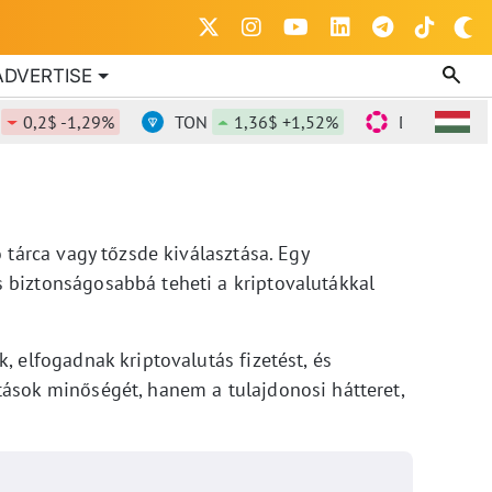
ADVERTISE
,2$ -1,29%
TON
1,36$ +1,52%
DOT
0,817$ +
 tárca vagy tőzsde kiválasztása. Egy
 biztonságosabbá teheti a kriptovalutákkal
 elfogadnak kriptovalutás fizetést, és
ások minőségét, hanem a tulajdonosi hátteret,