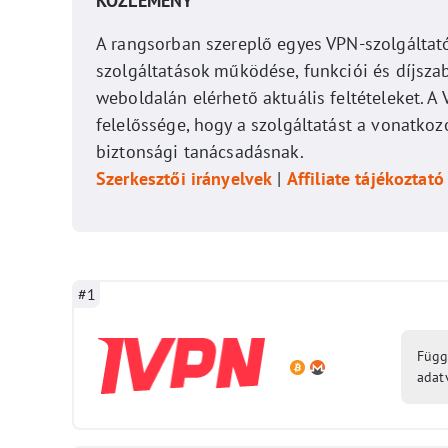
KÖZLEMÉNY
A rangsorban szereplő egyes VPN-szolgáltat
szolgáltatások működése, funkciói és díjszab
weboldalán elérhető aktuális feltételeket. 
felelőssége, hogy a szolgáltatást a vonatko
biztonsági tanácsadásnak.
Szerkesztői irányelvek
|
Affiliate tájékoztató
#1
Függ
adat