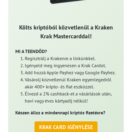
Költs kriptóból közvetlenül a Kraken
Krak Mastercarddal!
MI A TEENDŐD?
Regisztrálj a Krakenre a linkünkkel.
Igényeld meg ingyenesen a Krak Cardot.
Add hozzá Apple Payhez vagy Google Payhez.
Vásárolj közvetlenül Kraken egyenlegedről
akár 400+ kripto- és fiat eszközzel.
Élvezd a 2% cashback-et a vásárlások után,
havi vagy éves kártyadíj nélkül!
Készen állsz a mindennapi kriptós fizetésre?
KRAK CARD IGÉNYLÉSE