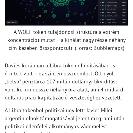
A WOLF token tulajdonosi struktúrája extrém
koncentrációt mutat – a kínálat nagy része néhány
cím kezében összpontosult. (Forrás: Bubblemaps)
Davies korábban a Libra token elindításában is
érintett volt – ez szintén összeomlott. Ott nyolc
„belső” pénztárca 107 millió dollárnyi likviditást
vont ki, mindössze néhány óra alatt, ami 4 milliárd
dolláros piaci kapitalizáció-veszteséghez vezetett.
A Libra tokenből politikai ügy lett: Javier Milei
argentin elnök támogatásával jelent meg, ami után
politikai ellenfelei alkotmányos vádemelést