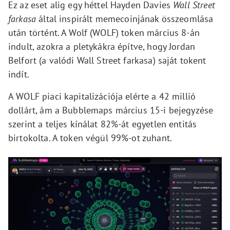
Ez az eset alig egy héttel Hayden Davies
Wall Street
farkasa
által inspirált memecoinjának összeomlása
után történt. A Wolf (WOLF) token március 8-án
indult, azokra a pletykákra építve, hogy Jordan
Belfort (a valódi Wall Street farkasa) saját tokent
indít.
A WOLF piaci kapitalizációja elérte a 42 millió
dollárt, ám a Bubblemaps március 15-i bejegyzése
szerint a teljes kínálat 82%-át egyetlen entitás
birtokolta. A token végül 99%-ot zuhant.