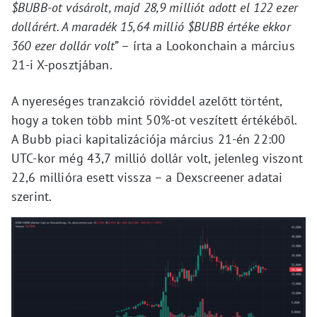
$BUBB-ot vásárolt, majd 28,9 milliót adott el 122 ezer
dollárért. A maradék 15,64 millió $BUBB értéke ekkor
360 ezer dollár volt
” – írta a Lookonchain a március
21-i X-posztjában.
A nyereséges tranzakció röviddel azelőtt történt,
hogy a token több mint 50%-ot veszített értékéből.
A Bubb piaci kapitalizációja március 21-én 22:00
UTC-kor még 43,7 millió dollár volt, jelenleg viszont
22,6 millióra esett vissza – a Dexscreener adatai
szerint.