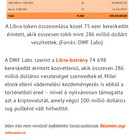
A Libra token összeomlása közel 75 ezer kereskedőt
érintett, akik összesen több mint 286 millió dollárt
veszítettek. (Forrás: DWF Labs)
A DWF Labs szerint a
Libra-botrány
74 698
kereskedőt érintett közvetlenül, akik összesen 286
millió dolláros veszteséget szenvedtek el. Milei
elnök elleni vádemelési kezdeményezés is ebből a
történetből ered – mivel ő nyilvánosan támogatta
azt a kriptovalutát, amely végül 100 millió dolláros
rug pullként vált hírhedtté.
Jelen írás nem minősül befektetési tanácsadásnak.
Részletes jogi
információ