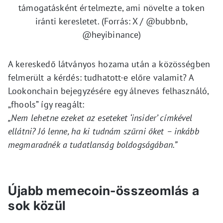
támogatásként értelmezte, ami növelte a token
iránti keresletet. (Forrás: X / @bubbnb,
@heyibinance)
A kereskedő látványos hozama után a közösségben
felmerült a kérdés: tudhatott-e előre valamit? A
Lookonchain bejegyzésére egy álneves felhasználó,
„fhools” így reagált:
„Nem lehetne ezeket az eseteket ‘insider’ címkével
ellátni? Jó lenne, ha ki tudnám szűrni őket – inkább
megmaradnék a tudatlanság boldogságában.”
Újabb memecoin-összeomlás a
sok közül