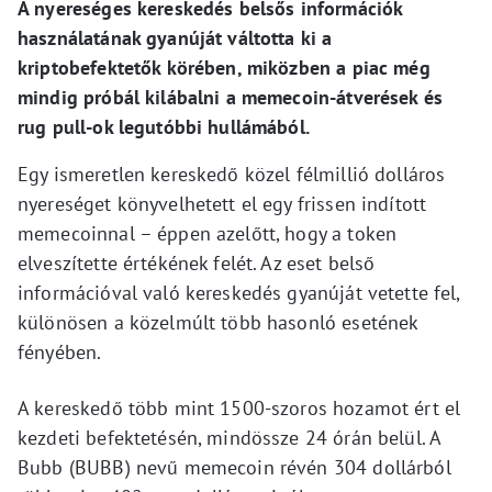
A nyereséges kereskedés belsős információk
használatának gyanúját váltotta ki a
kriptobefektetők körében, miközben a piac még
mindig próbál kilábalni a memecoin-átverések és
rug pull-ok legutóbbi hullámából.
Egy ismeretlen kereskedő közel félmillió dolláros
nyereséget könyvelhetett el egy frissen indított
memecoinnal – éppen azelőtt, hogy a token
elveszítette értékének felét. Az eset belső
információval való kereskedés gyanúját vetette fel,
különösen a közelmúlt több hasonló esetének
fényében.
A kereskedő több mint 1500-szoros hozamot ért el
kezdeti befektetésén, mindössze 24 órán belül. A
Bubb (BUBB) nevű memecoin révén 304 dollárból