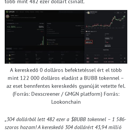
több mint 482 ezer dollárt csinált.
A kereskedő 0 dolláros befektetéssel ért el több
mint 122 000 dolláros eladást a BUBB tokennel –
az eset bennfentes kereskedés gyanúját vetette fel.
(Forrás: Dexscreener / GMGN platform) Forrás:
Lookonchain
„304 dollárból lett 482 ezer a $BUBB tokennel – 1 586-
szoros hozam! A kereskedő 304 dollárért 43,94 millió