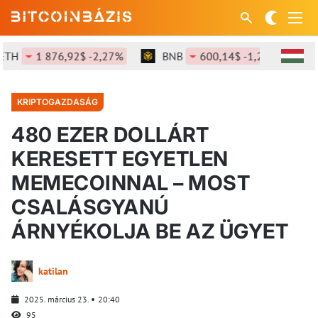
1 876,92$ -2,27%
BNB
600,14$ -1,23%
SOL
KRIPTOGAZDASÁG
480 EZER DOLLÁRT
KERESETT EGYETLEN
MEMECOINNAL – MOST
CSALÁSGYANÚ
ÁRNYÉKOLJA BE AZ ÜGYET
katilan
2025. március 23.
20:40
95