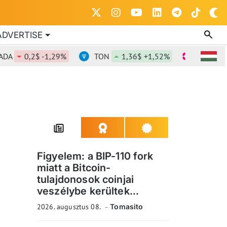
ADVERTISE
0,2$ -1,29%
TON
1,36$ +1,52%
DOT
0,817
Figyelem: a BIP-110 fork
miatt a Bitcoin-
tulajdonosok coinjai
veszélybe kerültek...
2026. augusztus 08.
Tomasito