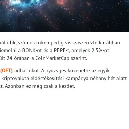
rálódik, számos token pedig visszaszerezte korábban
iemelni a BONK-ot és a PEPE-t, amelyek 2,5%-ot
lt 24 órában a CoinMarketCap szerint.
 (OFT)
adhat okot. A nyüzsgés közepette az egyik
 kriptovaluta előértékesítési kampánya néhány hét alatt
st. Azonban ez még csak a kezdet.