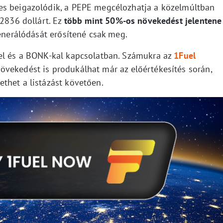
es beigazolódik, a PEPE megcélozhatja a közelmúltban
02836 dollárt. Ez
több mint 50%-os növekedést jelentene
generálódását erősítené csak meg.
vel és a BONK-kal kapcsolatban. Számukra az
1Fuel
vekedést is produkálhat már az előértékesítés során,
thet a listázást követően.