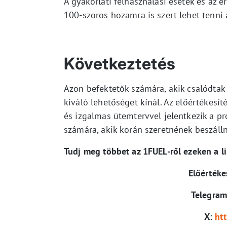
A gyakorlati felhasználási esetek és az 
100-szoros hozamra is szert lehet tenni
Következtetés
Azon befektetők számára, akik csalódtak
kiváló lehetőséget kínál. Az előértékesí
és izgalmas ütemtervvel jelentkezik a pr
számára, akik korán szeretnének beszálln
Tudj meg többet az 1FUEL-ről ezeken a l
Előértéke
Telegra
X:
ht