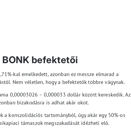
 BONK befektetői
,71%-kal emelkedett, azonban ez messze elmarad a
tól. Nem véletlen, hogy a befektetők többre vágynak.
yama 0,00003026 – 0,000033 dollár között kereskedik. Az
zonban bizakodásra is adhat akár okot.
k a konszolidációs tartományból, úgy akár egy 50%-os
s bikapiaci támaszok megszakadását idézheti elő.