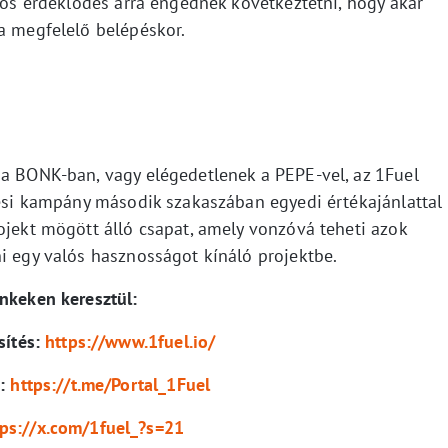
erős érdeklődés arra engednek következtetni, hogy akár
 a megfelelő belépéskor.
 a BONK-ban, vagy elégedetlenek a PEPE-vel, az 1Fuel
tési kampány második szakaszában egyedi értékajánlattal
ojekt mögött álló csapat, amely vonzóvá teheti azok
i egy valós hasznosságot kínáló projektbe.
inkeken keresztül:
sítés:
https://www.1fuel.io/
m:
https://t.me/Portal_1Fuel
tps://x.com/1fuel_?s=21