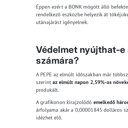
Éppen ezért a BONK mögött álló befekte
rendelkező eszközbe helyezik át tőkéjük
utánajárást igényelnek.
Védelmet nyújthat-e
számára?
A PEPE az elmúlt időszakban már többszö
szerint
az elmúlt napon 2,59%-os növek
produkált.
A grafikonon kirajzolódó
emelkedő háro
árfolyama akár a 0,00001845 dolláros sz
idézhet elő.