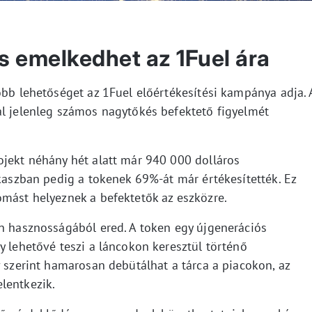
s emelkedhet az 1Fuel ára
obb lehetőséget az 1Fuel előértékesítési kampánya adja. 
al jelenleg számos nagytőkés befektető figyelmét
ojekt néhány hét alatt már 940 000 dolláros
akaszban pedig a tokenek 69%-át már értékesítették. Ez
omást helyeznek a befektetők az eszközre.
en hasznosságából ered. A token egy újgenerációs
y lehetővé teszi a láncokon keresztül történő
v szerint hamarosan debütálhat a tárca a piacokon, az
lentkezik.