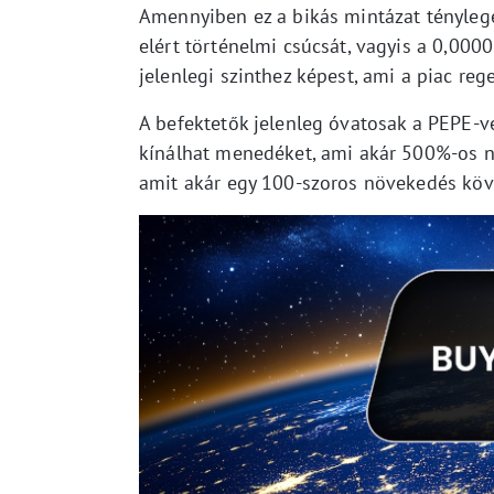
Amennyiben ez a bikás mintázat tényleg
elért történelmi csúcsát, vagyis a 0,000
jelenlegi szinthez képest, ami a piac re
A befektetők jelenleg óvatosak a PEPE-
kínálhat menedéket, ami akár 500%-os nö
amit akár egy 100-szoros növekedés köve