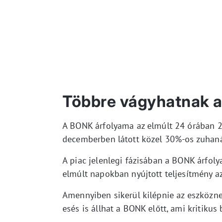
Többre vágyhatnak a
A BONK árfolyama az elmúlt 24 órában 2
decemberben látott közel 30%-os zuhanás
A piac jelenlegi fázisában a BONK árfol
elmúlt napokban nyújtott teljesítmény a
Amennyiben sikerül kilépnie az eszközne
esés is állhat a BONK előtt, ami kritiku