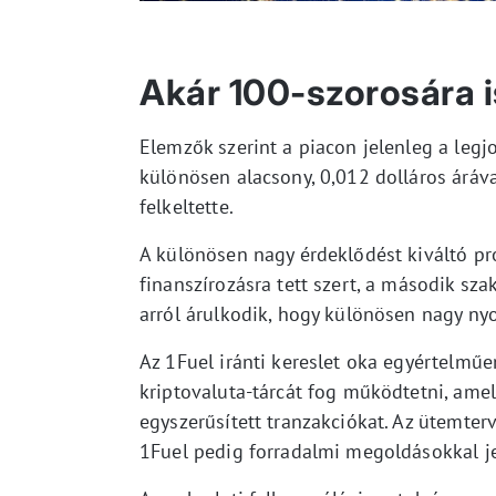
Akár 100-szorosára i
Elemzők szerint a piacon jelenleg a legj
különösen alacsony, 0,012 dolláros áráv
felkeltette.
A különösen nagy érdeklődést kiváltó pr
finanszírozásra tett szert, a második sz
arról árulkodik, hogy különösen nagy ny
Az 1Fuel iránti kereslet oka egyértelmű
kriptovaluta-tárcát fog működtetni, amel
egyszerűsített tranzakciókat. Az ütemter
1Fuel pedig forradalmi megoldásokkal je