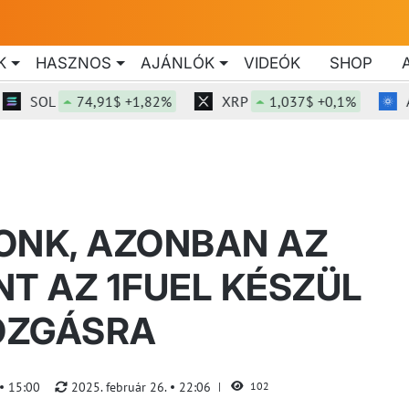
K
HASZNOS
AJÁNLÓK
VIDEÓK
SHOP
SOL
74,91$ +1,82%
XRP
1,037$ +0,1%
ADA
ONK, AZONBAN AZ
NT AZ 1FUEL KÉSZÜL
OZGÁSRA
15:00
2025. február 26.
22:06
102