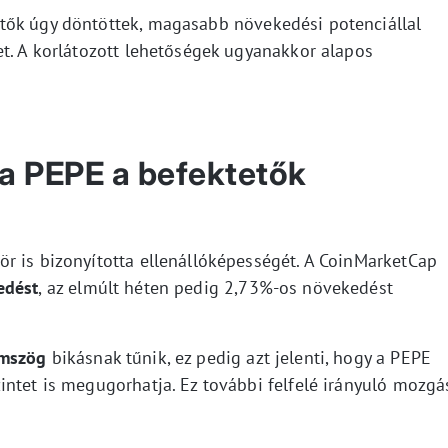
tők úgy döntöttek, magasabb növekedési potenciállal
et. A korlátozott lehetőségek ugyanakkor alapos
 a PEPE a befektetők
r is bizonyította ellenállóképességét. A CoinMarketCap
edést
, az elmúlt héten pedig 2,73%-os növekedést
mszög
bikásnak tűnik, ez pedig azt jelenti, hogy a PEPE
intet is megugorhatja. Ez további felfelé irányuló mozgá