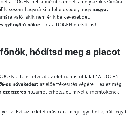
ímet a DOGEN-nel, a mémtokennel, amely azok számára
DOGEN sosem hagyná ki a lehetőséget, hogy
nagyot
ámára való, akik nem érik be kevesebbel.
és gyönyörű nőkre
– ez a DOGEN életstílus!
főnök, hódítsd meg a piacot
y DOGEN alfa és élvezd az élet napos oldalát? A DOGEN
%-os növekedést
az előértékesítés végére – és ez még
n ezerszeres
hozamot érhetsz el, mivel a mémtokenek
yersz! Ezt az üzletet mások is megirigyelhetik, hát légy t