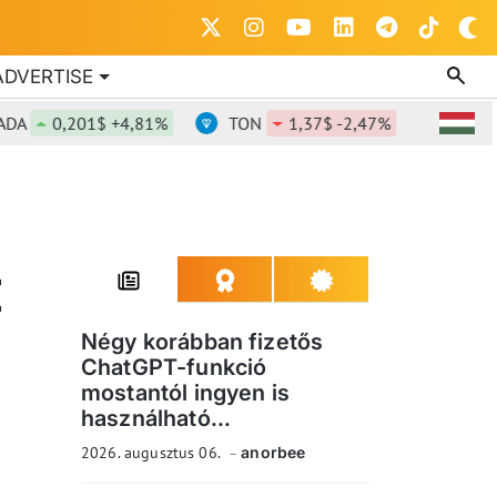
ADVERTISE
0,201$ +4,81%
TON
1,37$ -2,47%
DOT
0,82$
E
Négy korábban fizetős
ChatGPT-funkció
mostantól ingyen is
használható...
2026. augusztus 06.
anorbee