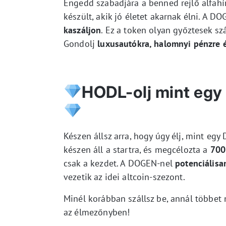
Engedd szabadjára a benned rejlő alfah
készült, akik jó életet akarnak élni. A 
kaszáljon
. Ez a token olyan győztesek sz
Gondolj
luxusautókra, halomnyi pénzre 
HODL-olj mint egy 
Készen állsz arra, hogy úgy élj, mint eg
készen áll a startra, és megcélozta a
700
csak a kezdet. A DOGEN-nel
potenciálisa
vezetik az idei altcoin-szezont.
Minél korábban szállsz be, annál többet n
az élmezőnyben!