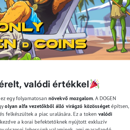
relt, valódi értékkel
 ez egy folyamatosan
növekvő mozgalom
. A DOGEN
egy
olyan alfa vezetőkből álló virágzó közösséget
építsen,
s felkészültek a piac uralására. Ez a token
valódi
kezdve a korai befektetőknek nyújtott exkluzív
gy részesei lehessünk valaminek, ami maradandó.