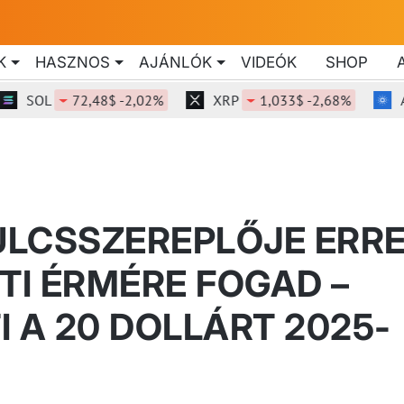
K
HASZNOS
AJÁNLÓK
VIDEÓK
SHOP
L
72,48$ -2,02%
XRP
1,033$ -2,68%
ADA
KULCSSZEREPLŐJE ERR
TI ÉRMÉRE FOGAD –
 A 20 DOLLÁRT 2025-