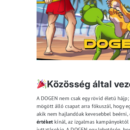
Közösség által vezé
A DOGEN nem csak egy rövid életű hájp;
mögött álló csapat arra fókuszál, hogy 
akik nem hajlandóak kevesebbel beérni, é
értéket
kínál, az izgalmas kampányoktól 
juttatásokig. A DOGEN egy lehetőség, ho