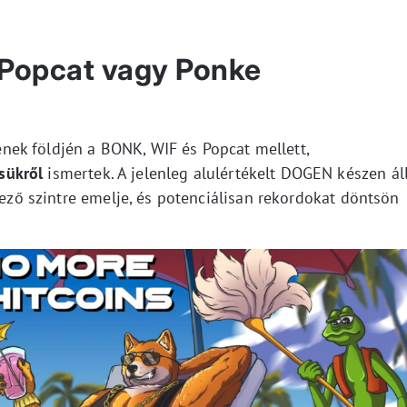
 Popcat vagy Ponke
ek földjén a BONK, WIF és Popcat mellett,
sükről
ismertek. A jelenleg alulértékelt DOGEN készen ál
kező szintre emelje, és potenciálisan rekordokat döntsön