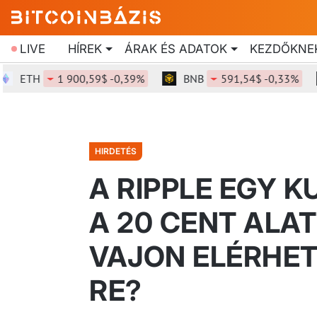
LIVE
HÍREK
ÁRAK ÉS ADATOK
KEZDŐKNE
TH
1 900,59$ -0,39%
BNB
591,54$ -0,33%
SO
HIRDETÉS
A RIPPLE EGY 
A 20 CENT ALAT
VAJON ELÉRHETI
RE?