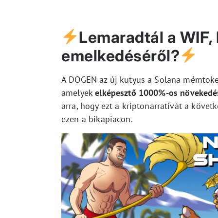
Lemaradtál a WIF,
emelkedéséről?
A DOGEN az új kutyus a Solana mémtoken
amelyek
elképesztő 1000%-os növekedé
arra, hogy ezt a kriptonarratívát a követ
ezen a bikapiacon.