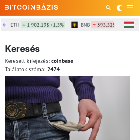
ETH
1 902,19$ +1,3%
BNB
593,32$ -0,87%
Keresés
Keresett kifejezés:
coinbase
Találatok száma:
2474