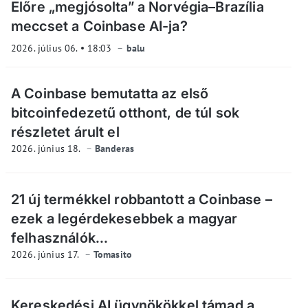
Előre „megjósolta” a Norvégia–Brazília
meccset a Coinbase AI-ja?
2026. július 06.
18:03
balu
A Coinbase bemutatta az első
bitcoinfedezetű otthont, de túl sok
részletet árult el
2026. június 18.
Banderas
21 új termékkel robbantott a Coinbase –
ezek a legérdekesebbek a magyar
felhasználók...
2026. június 17.
Tomasito
Kereskedési AI ügynökökkel támad a