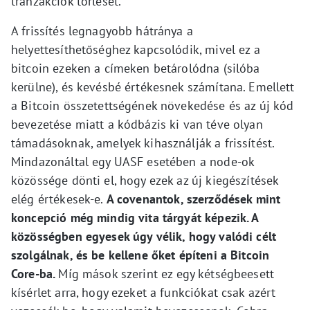
tranzakciók törlését.
A frissítés legnagyobb hátránya a
helyettesíthetőséghez kapcsolódik, mivel ez a
bitcoin ezeken a címeken betárolódna (silóba
kerülne), és kevésbé értékesnek számítana. Emellett
a Bitcoin összetettségének növekedése és az új kód
bevezetése miatt a kódbázis ki van téve olyan
támadásoknak, amelyek kihasználják a frissítést.
Mindazonáltal egy UASF esetében a node-ok
közössége dönti el, hogy ezek az új kiegészítések
elég értékesek-e.
A covenantok, szerződések mint
koncepció még mindig vita tárgyát képezik. A
közösségben egyesek úgy vélik, hogy valódi célt
szolgálnak, és be kellene őket építeni a Bitcoin
Core-ba.
Míg mások szerint ez egy kétségbeesett
kísérlet arra, hogy ezeket a funkciókat csak azért