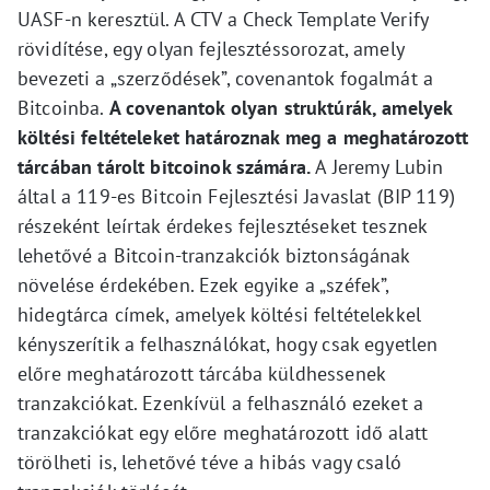
UASF-n keresztül. A CTV a Check Template Verify
rövidítése, egy olyan fejlesztéssorozat, amely
bevezeti a „szerződések”, covenantok fogalmát a
Bitcoinba.
A covenantok olyan struktúrák, amelyek
költési feltételeket határoznak meg a meghatározott
tárcában tárolt bitcoinok számára.
A Jeremy Lubin
által a 119-es Bitcoin Fejlesztési Javaslat (BIP 119)
részeként leírtak érdekes fejlesztéseket tesznek
lehetővé a Bitcoin-tranzakciók biztonságának
növelése érdekében. Ezek egyike a „széfek”,
hidegtárca címek, amelyek költési feltételekkel
kényszerítik a felhasználókat, hogy csak egyetlen
előre meghatározott tárcába küldhessenek
tranzakciókat. Ezenkívül a felhasználó ezeket a
tranzakciókat egy előre meghatározott idő alatt
törölheti is, lehetővé téve a hibás vagy csaló