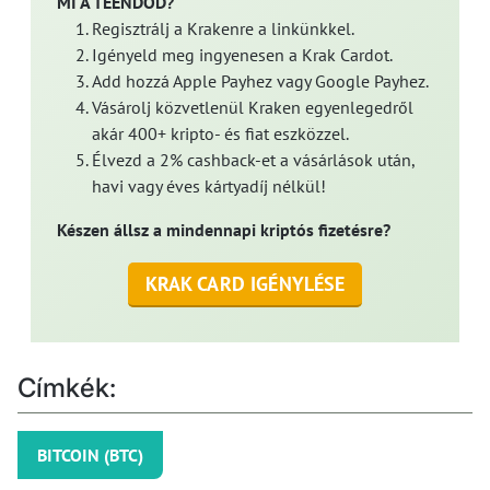
MI A TEENDŐD?
Regisztrálj a Krakenre a linkünkkel.
Igényeld meg ingyenesen a Krak Cardot.
Add hozzá Apple Payhez vagy Google Payhez.
Vásárolj közvetlenül Kraken egyenlegedről
akár 400+ kripto- és fiat eszközzel.
Élvezd a 2% cashback-et a vásárlások után,
havi vagy éves kártyadíj nélkül!
Készen állsz a mindennapi kriptós fizetésre?
KRAK CARD IGÉNYLÉSE
Címkék:
BITCOIN (BTC)