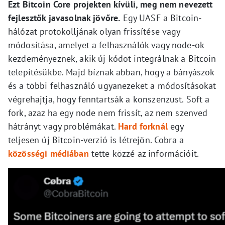
Ezt Bitcoin Core projekten kívüli, meg nem nevezett
fejlesztők javasolnak jövőre.
Egy UASF a Bitcoin-
hálózat protokolljának olyan frissítése vagy
módosítása, amelyet a felhasználók vagy node-ok
kezdeményeznek, akik új kódot integrálnak a Bitcoin
telepítésükbe. Majd bíznak abban, hogy a bányászok
és a többi felhasználó ugyanezeket a módosításokat
végrehajtja, hogy fenntartsák a konszenzust. Soft a
fork, azaz ha egy node nem frissít, az nem szenved
hátrányt vagy problémákat.
Hard forknál
egy
teljesen új Bitcoin-verzió is létrejön. Cobra a
közösségi médiában
tette közzé az információit.