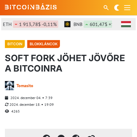
TH
1 913,78$ -0,11%
BNB
601,47$ +1,19%
S
BITCOIN
BLOKKLÁNCOK
SOFT FORK JÖHET JÖVŐRE
A BITCOINRA
Tomasito
2024. december 04.
7:39
2024. december 18.
19:09
4265