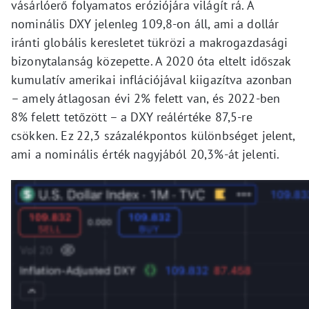
vásárlóerő folyamatos eróziójára világít rá. A
nominális DXY jelenleg 109,8-on áll, ami a dollár
iránti globális keresletet tükrözi a makrogazdasági
bizonytalanság közepette. A 2020 óta eltelt időszak
kumulatív amerikai inflációjával kiigazítva azonban
– amely átlagosan évi 2% felett van, és 2022-ben
8% felett tetőzött – a DXY reálértéke 87,5-re
csökken. Ez 22,3 százalékpontos különbséget jelent,
ami a nominális érték nagyjából 20,3%-át jelenti.