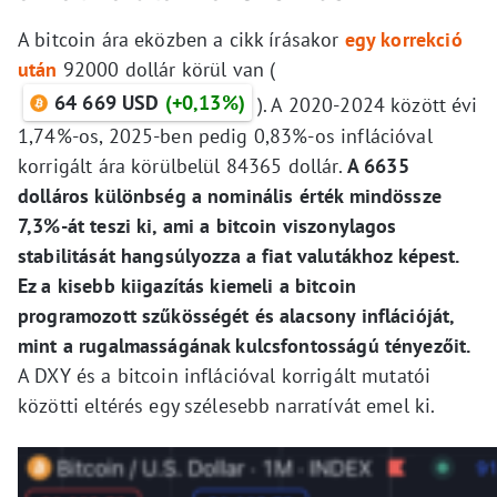
A bitcoin ára eközben a cikk írásakor
egy korrekció
után
92000 dollár körül van (
64 669 USD
(+0,13%)
). A 2020-2024 között évi
1,74%-os, 2025-ben pedig 0,83%-os inflációval
korrigált ára körülbelül 84365 dollár.
A 6635
dolláros különbség a nominális érték mindössze
7,3%-át teszi ki, ami a bitcoin viszonylagos
stabilitását hangsúlyozza a fiat valutákhoz képest.
Ez a kisebb kiigazítás kiemeli a bitcoin
programozott szűkösségét és alacsony inflációját,
mint a rugalmasságának kulcsfontosságú tényezőit.
A DXY és a bitcoin inflációval korrigált mutatói
közötti eltérés egy szélesebb narratívát emel ki.