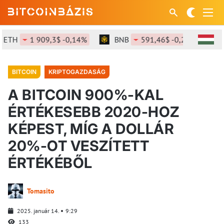
H
1 909,3$ -0,14%
BNB
591,46$ -0,23%
SOL
BITCOIN
KRIPTOGAZDASÁG
A BITCOIN 900%-KAL
ÉRTÉKESEBB 2020-HOZ
KÉPEST, MÍG A DOLLÁR
20%-OT VESZÍTETT
ÉRTÉKÉBŐL
Tomasito
2025. január 14.
9:29
133