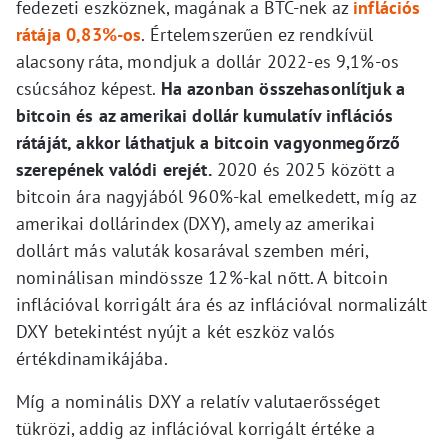
fedezeti eszköznek, magának a BTC-nek az
inflációs
rátája 0,83%-os
. Értelemszerűen ez rendkívül
alacsony ráta, mondjuk a dollár 2022-es 9,1%-os
csúcsához képest.
Ha azonban összehasonlítjuk a
bitcoin és az amerikai dollár kumulatív inflációs
rátáját, akkor láthatjuk a bitcoin vagyonmegőrző
szerepének valódi erejét.
2020 és 2025 között a
bitcoin ára nagyjából 960%-kal emelkedett, míg az
amerikai dollárindex (DXY), amely az amerikai
dollárt más valuták kosarával szemben méri,
nominálisan mindössze 12%-kal nőtt. A bitcoin
inflációval korrigált ára és az inflációval normalizált
DXY betekintést nyújt a két eszköz valós
értékdinamikájába.
Míg a nominális DXY a relatív valutaerősséget
tükrözi, addig az inflációval korrigált értéke a