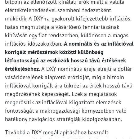
bitcoin az ellenőrzött kínálati erők miatt a valuta
elértéktelenedésével szembeni fedezetként
működik. A DXY-ra gyakorolt kifejezettebb inflációs
hatás megmutatja a vásárlóerő fenntartásának
kihívását egy fiat rendszerben, különösen a magas
inflációs időszakokban.
A nominális és az inflációval
korrigált mérőszámok közötti különbség
létfontosságú az eszközök hosszú távú értékének
értékeléséhez.
A DXY nominális ereje elrejti a dollár
vásárlóerejének alapvető erózióját, míg a bitcoin
inflációval korrigált ára tükrözi az érték hosszú távú
megőrzésének képességét. Ezek a meglátások
megerősítik az inflációval kiigazított elemzések
fontosságát a makrogazdasági környezetben való
hatékony navigációs stratégiák kidolgozásában.
Továbbá a DXY megállapításához használt