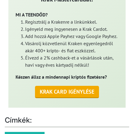
MI A TEENDŐD?
Regisztrálj a Krakenre a linkünkkel.
Igényeld meg ingyenesen a Krak Cardot.
Add hozzá Apple Payhez vagy Google Payhez.
Vásárolj közvetlenül Kraken egyenlegedről
akár 400+ kripto- és fiat eszközzel.
Élvezd a 2% cashback-et a vásárlások után,
havi vagy éves kártyadíj nélkül!
Készen állsz a mindennapi kriptós fizetésre?
KRAK CARD IGÉNYLÉSE
Címkék: