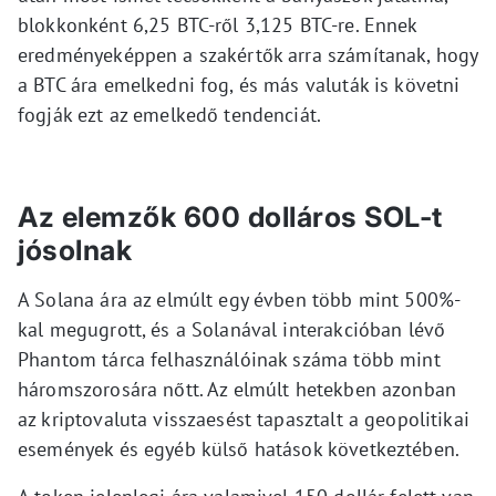
blokkonként 6,25 BTC-ről 3,125 BTC-re. Ennek
eredményeképpen a szakértők arra számítanak, hogy
a BTC ára emelkedni fog, és más valuták is követni
fogják ezt az emelkedő tendenciát.
Az elemzők 600 dolláros SOL-t
jósolnak
A Solana ára az elmúlt egy évben több mint 500%-
kal megugrott, és a Solanával interakcióban lévő
Phantom tárca felhasználóinak száma több mint
háromszorosára nőtt. Az elmúlt hetekben azonban
az kriptovaluta visszaesést tapasztalt a geopolitikai
események és egyéb külső hatások következtében.