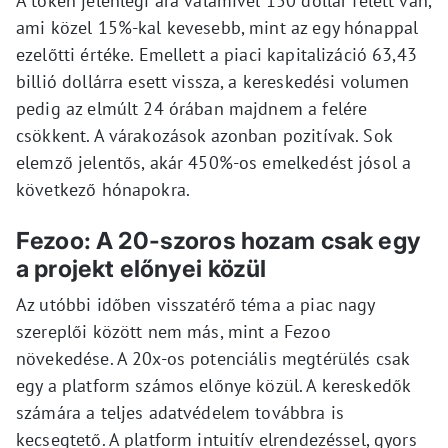
A token jelenlegi ára valamivel 150 dollár felett van,
ami közel 15%-kal kevesebb, mint az egy hónappal
ezelőtti értéke. Emellett a piaci kapitalizáció 63,43
billió dollárra esett vissza, a kereskedési volumen
pedig az elmúlt 24 órában majdnem a felére
csökkent. A várakozások azonban pozitívak. Sok
elemző jelentős, akár 450%-os emelkedést jósol a
következő hónapokra.
Fezoo: A 20-szoros hozam csak egy
a projekt előnyei közül
Az utóbbi időben visszatérő téma a piac nagy
szereplői között nem más, mint a Fezoo
növekedése. A 20x-os potenciális megtérülés csak
egy a platform számos előnye közül. A kereskedők
számára a teljes adatvédelem továbbra is
kecsegtető. A platform intuitív elrendezéssel, gyors