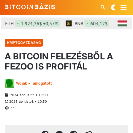
ETH
1 924,26$ +0,57%
BNB
603,12$ +0,17%
KRIPTOGAZDASÁG
A BITCOIN FELEZÉSBŐL A
FEZOO IS PROFITÁL
Wojak • Támogatott
2024. április 22.
19:00
2025. április 14.
10:30
11