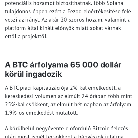
potenciális hozamot biztosíthatnak. Több Solana
tulajdonos éppen ezért a Fezoo előértékesítése felé
veszi az irányt. Az akár 20-szoros hozam, valamint a
platform által kínált előnyök miatt sokat várnak
ettől a projekttől.
A BTC árfolyama 65 000 dollár
körül ingadozik
A BTC piaci kapitalizációja 2%-kal emelkedett, a
kereskedési volumen az elmúlt 24 órában több mint
25%-kal csökkent, az elmúlt hét napban az árfolyam
1,9%-os emelkedést mutatott.
A körülbelül négyévente előforduló Bitcoin felezés
után most ismét lecsökkent a bányászok jutalma,