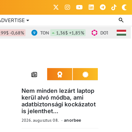
ADVERTISE
 -0,68%
TON
1,36$ +1,85%
DOT
0,817$ +0,
Nem minden lezárt laptop
kerül alvó módba, ami
adatbiztonsági kockázatot
is jelenthet...
2026. augusztus 08.
anorbee