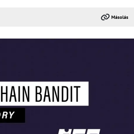
Másolás