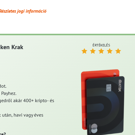
Részletes jogi információ
ÉRTÉKELÉS
aken Krak
ot.
 Payhez.
edről akár 400+ kripto- és
 után, havi vagy éves
re?