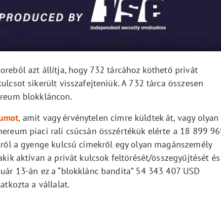
oreból azt állítja, hogy 732 tárcához köthető privát
ulcsot sikerült visszafejteniük. A 732 tárca összesen
hereum blokkláncon.
eumot
, amit vagy érvénytelen címre küldtek át, vagy olyan
hereum piaci rali csúcsán összértékük elérte a 18 899 9
zekről a gyenge kulcsú címekről egy olyan magánszemély
akik aktívan a privát kulcsok feltörését/összegyűjtését és
anuár 13-án ez a “blokklánc bandita” 54 343 407 USD
atkozta a vállalat.