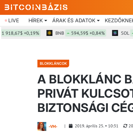
LIVE
HÍREK
ÁRAK ÉS ADATOK
KEZDŐKNE
18,67$ +0,19%
BNB
594,59$ +0,84%
SOL
74
BLOKKLÁNCOK
A BLOKKLÁNC B
PRIVÁT KULCSO
BIZTONSÁGI CÉ
2019. április 25.
10:31
20
-VM-