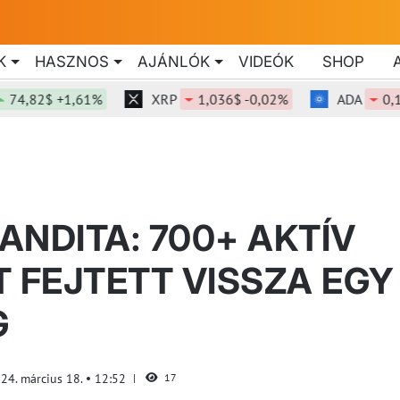
K
HASZNOS
AJÁNLÓK
VIDEÓK
SHOP
,82$ +1,61%
XRP
1,036$ -0,02%
ADA
0,199$
ANDITA: 700+ AKTÍV
T FEJTETT VISSZA EGY
G
24. március 18.
12:52
17