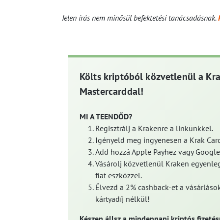
Jelen írás nem minősül befektetési tanácsadásnak.
Költs kriptóból közvetlenül a Kr
Mastercarddal!
MI A TEENDŐD?
Regisztrálj a Krakenre a linkünkkel.
Igényeld meg ingyenesen a Krak Card
Add hozzá Apple Payhez vagy Google
Vásárolj közvetlenül Kraken egyenleg
fiat eszközzel.
Élvezd a 2% cashback-et a vásárlások
kártyadíj nélkül!
Készen állsz a mindennapi kriptós fizetés