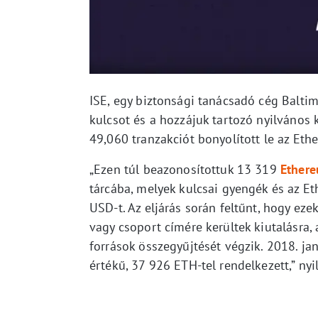
ISE, egy biztonsági tanácsadó cég Baltim
kulcsot és a hozzájuk tartozó nyilvános k
49,060 tranzakciót bonyolított le az Et
„Ezen túl beazonosítottuk 13 319
Ether
tárcába, melyek kulcsai gyengék és az Et
USD-t. Az eljárás során feltűnt, hogy e
vagy csoport címére kerültek kiutalásra, 
források összegyűjtését végzik. 2018. j
értékű, 37 926 ETH-tel rendelkezett,” nyil