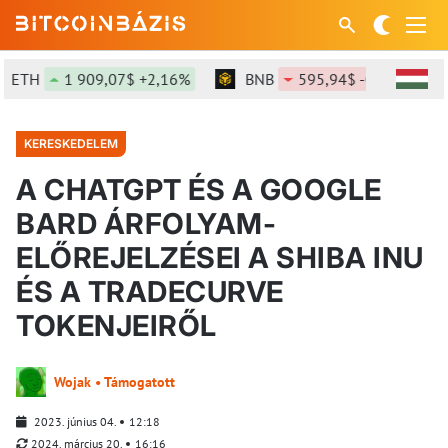
ETH
1 909,07$ +2,16%
BNB
595,94$ -0,56%
KERESKEDELEM
A CHATGPT ÉS A GOOGLE
BARD ÁRFOLYAM-
ELŐREJELZÉSEI A SHIBA INU
ÉS A TRADECURVE
TOKENJEIRŐL
Wojak • Támogatott
2023. június 04.
12:18
2024. március 20.
16:16