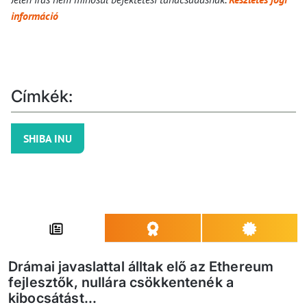
információ
Címkék:
SHIBA INU
Drámai javaslattal álltak elő az Ethereum
fejlesztők, nullára csökkentenék a
kibocsátást...