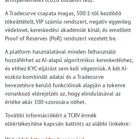
A Tradecurve csapata magas, 500:1-től kezdődő
tőkeáttételt, VIP számla rendszert, negatív egyenleg
védelmet, kereskedési akadémiát kínál, és emelllett
Proof of Reserves (PoR) rendszert vezetett be.
A platform használatával minden felhasználó
hozzáférhet az AI-alapú algoritmikus kereskedéshez,
és ehhez KYC-eljárást sem kell végezniük. A két AI-
eszköz kombinált adatai és a Tradecurve
bevezetésre kerülő funkcióinak alapján a tokenre
vonatkozó előrejelzés az, hogy elindulásával az
értéke akár 100-szorosára nőhet.
További információkért a TCRV érmék
előértékesítése kapcsán kattints az alábbi linkekre: