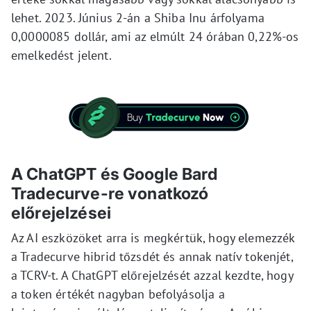
lehet. 2023. Június 2-án a Shiba Inu árfolyama
0,0000085 dollár, ami az elmúlt 24 órában 0,22%-os
emelkedést jelent.
A ChatGPT és Google Bard
Tradecurve-re vonatkozó
előrejelzései
Az AI eszközöket arra is megkértük, hogy elemezzék
a Tradecurve hibrid tőzsdét és annak natív tokenjét,
a TCRV-t. A ChatGPT előrejelzését azzal kezdte, hogy
a token értékét nagyban befolyásolja a