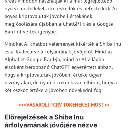
Kreatív módon használják ki a mai legfejlettebb
nyelvi modelleket a kereskedők és befektetkők. Az
egyes kriptovaluták jövőbeli értékének
megjósolására újabban a ChatGPT-t és a Google
Bard-ot vették igénybe.
Mindkét AI chatbot véleményét kikérték a Shiba Inu
és a Tradecurve árfolyamának jövőjéről. Mind az
Alphabet Google Bard-ja, mind az AI világba
elsőként berobbanó ChatGPT egyetértett abban,
hogy a kriptovaluták jövőbeni értéke ugyan
bizonytalan, de nyomós okunk van elhinni, hogy a
két eszköz értéke a jövőben növekedni fog.
>
>>VÁSÁROLJ TCRV TOKENEKET MOST<<
Előrejelzések a Shiba Inu
árfolyamának jövőjére nézve