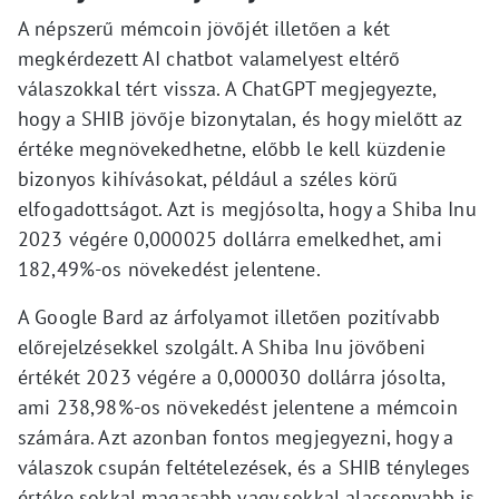
A népszerű mémcoin jövőjét illetően a két
megkérdezett AI chatbot valamelyest eltérő
válaszokkal tért vissza. A ChatGPT megjegyezte,
hogy a SHIB jövője bizonytalan, és hogy mielőtt az
értéke megnövekedhetne, előbb le kell küzdenie
bizonyos kihívásokat, például a széles körű
elfogadottságot. Azt is megjósolta, hogy a Shiba Inu
2023 végére 0,000025 dollárra emelkedhet, ami
182,49%-os növekedést jelentene.
A Google Bard az árfolyamot illetően pozitívabb
előrejelzésekkel szolgált. A Shiba Inu jövőbeni
értékét 2023 végére a 0,000030 dollárra jósolta,
ami 238,98%-os növekedést jelentene a mémcoin
számára. Azt azonban fontos megjegyezni, hogy a
válaszok csupán feltételezések, és a SHIB tényleges
értéke sokkal magasabb vagy sokkal alacsonyabb is