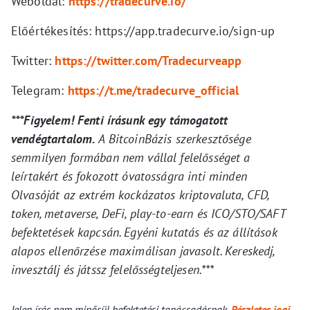
Weboldal:
https://tradecurve.io/
Előértékesítés: https://app.tradecurve.io/sign-up
Twitter:
https://twitter.com/Tradecurveapp
Telegram:
https://t.me/tradecurve_official
***Figyelem! Fenti írásunk egy támogatott
vendégtartalom.
A BitcoinBázis szerkesztősége
semmilyen formában nem vállal felelősséget a
leírtakért és fokozott óvatosságra inti minden
Olvasóját az extrém kockázatos kriptovaluta, CFD,
token, metaverse, DeFi, play-to-earn és ICO/STO/SAFT
befektetések kapcsán. Egyéni kutatás és az állítások
alapos ellenőrzése maximálisan javasolt. Kereskedj,
invesztálj és játssz felelősségteljesen.***
Jelen írás nem minősül befektetési tanácsadásnak.
Részletes jogi