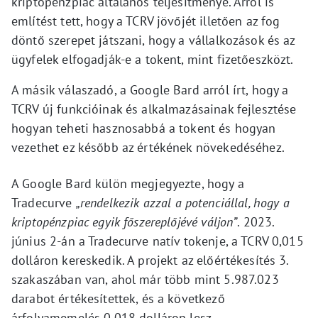
kriptopénzpiac általános teljesítménye. Arról is
említést tett, hogy a TCRV jövőjét illetően az fog
döntő szerepet játszani, hogy a vállalkozások és az
ügyfelek elfogadják-e a tokent, mint fizetőeszközt.
A másik válaszadó, a Google Bard arról írt, hogy a
TCRV új funkcióinak és alkalmazásainak fejlesztése
hogyan teheti hasznosabbá a tokent és hogyan
vezethet ez később az értékének növekedéséhez.
A Google Bard külön megjegyezte, hogy a
Tradecurve
„rendelkezik azzal a potenciállal, hogy a
kriptopénzpiac egyik főszereplőjévé váljon”
. 2023.
június 2-án a Tradecurve natív tokenje, a TCRV 0,015
dolláron kereskedik. A projekt az előértékesítés 3.
szakaszában van, ahol már több mint 5.987.023
darabot értékesítettek, és a következő
árfolyamemelés 0,018 dolláron lesz.