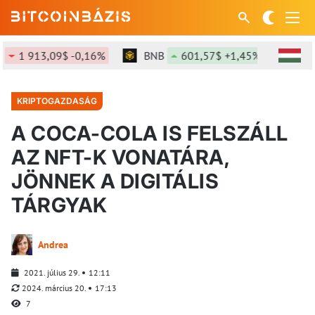
1 913,09$ -0,16%
BNB
601,57$ +1,45%
SOL
KRIPTOGAZDASÁG
A COCA-COLA IS FELSZÁLL
AZ NFT-K VONATÁRA,
JÖNNEK A DIGITÁLIS
TÁRGYAK
Andrea
2021. július 29.
12:11
2024. március 20.
17:13
7