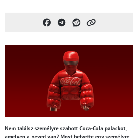
Nem találsz személyre szabott Coca-Cola palackot,
amelyen a neved van? Most helyette egy személyre