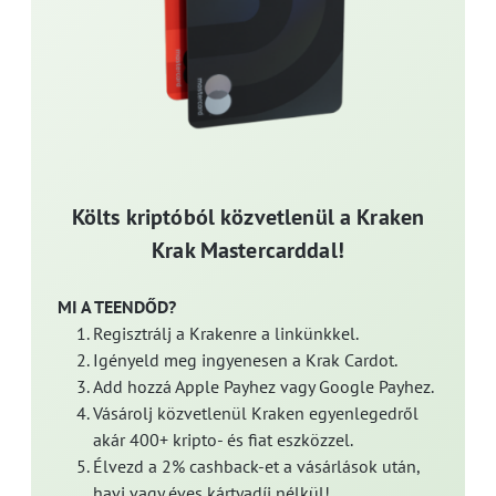
Költs kriptóból közvetlenül a Kraken
Krak Mastercarddal!
MI A TEENDŐD?
Regisztrálj a Krakenre a linkünkkel.
Igényeld meg ingyenesen a Krak Cardot.
Add hozzá Apple Payhez vagy Google Payhez.
Vásárolj közvetlenül Kraken egyenlegedről
akár 400+ kripto- és fiat eszközzel.
Élvezd a 2% cashback-et a vásárlások után,
havi vagy éves kártyadíj nélkül!