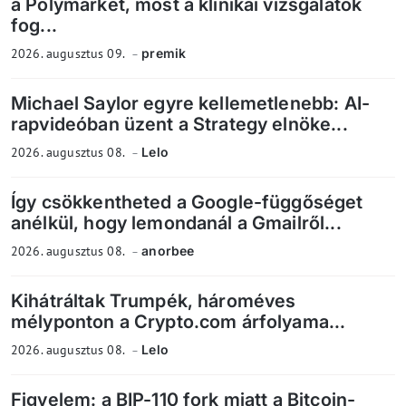
a Polymarket, most a klinikai vizsgálatok
fog...
2026. augusztus 09.
premik
Michael Saylor egyre kellemetlenebb: AI-
rapvideóban üzent a Strategy elnöke...
2026. augusztus 08.
Lelo
Így csökkentheted a Google-függőséget
anélkül, hogy lemondanál a Gmailről...
2026. augusztus 08.
anorbee
Kihátráltak Trumpék, hároméves
mélyponton a Crypto.com árfolyama...
2026. augusztus 08.
Lelo
Figyelem: a BIP-110 fork miatt a Bitcoin-