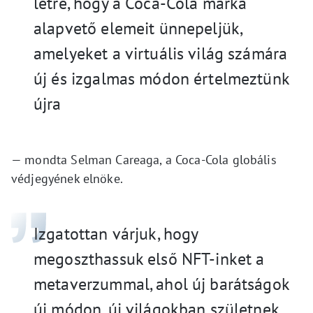
létre, hogy a Coca-Cola márka
alapvető elemeit ünnepeljük,
amelyeket a virtuális világ számára
új és izgalmas módon értelmeztünk
újra
— mondta Selman Careaga, a Coca-Cola globális
védjegyének elnöke.
Izgatottan várjuk, hogy
megoszthassuk első NFT-inket a
metaverzummal, ahol új barátságok
új módon, új világokban születnek.