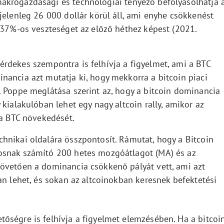
akrogazdasági és technológiai tényező befolyásolhatja 
jelenleg 26 000 dollár körül áll, ami enyhe csökkenést
,37%-os veszteséget az előző héthez képest (2021.
érdekes szempontra is felhívja a figyelmet, ami a BTC
nancia azt mutatja ki, hogy mekkorra a bitcoin piaci
. Poppe meglátása szerint az, hogy a bitcoin dominancia
kialakulóban lehet egy nagy altcoin rally, amikor az
 a BTC növekedését.
hnikai oldalára összpontosít. Rámutat, hogy a Bitcoin
osnak számító 200 hetes mozgóátlagot (MA) és az
övetően a dominancia csökkenő pályát vett, ami azt
an lehet, és sokan az altcoinokban keresnek befektetési
őségre is felhívja a figyelmet elemzésében. Ha a bitcoi