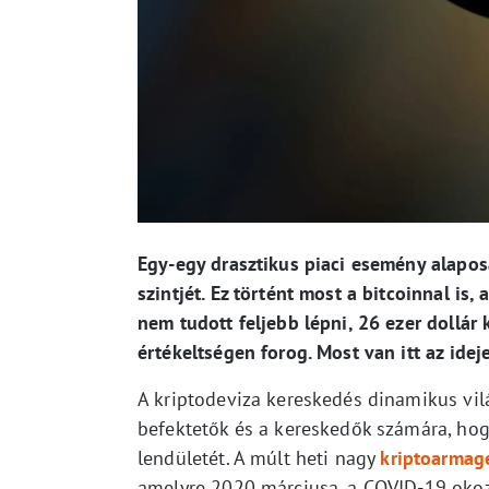
Egy-egy drasztikus piaci esemény alaposa
szintjét. Ez történt most a bitcoinnal is
nem tudott feljebb lépni, 26 ezer dollár
értékeltségen forog. Most van itt az idej
A kriptodeviza kereskedés dinamikus vilá
befektetők és a kereskedők számára, hogy
lendületét. A múlt heti nagy
kriptoarma
amelyre 2020 márciusa, a COVID-19 okoz