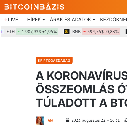
LIVE
HÍREK
ÁRAK ÉS ADATOK
KEZDŐKNE
TH
1 907,92$ +1,95%
BNB
594,55$ -0,83%
S
KRIPTOGAZDASÁG
A KORONAVÍRU
ÖSSZEOMLÁS ÓT
TÚLADOTT A BT
2023. augusztus 22.
16:31
-VM-