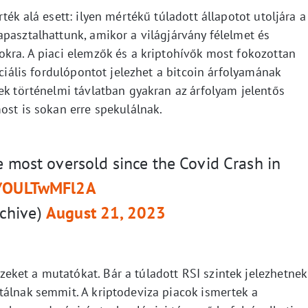
ték alá esett: ilyen mértékű túladott állapotot utoljára a
pasztalhattunk, amikor a világjárvány félelmet és
okra. A piaci elemzők és a kriptohívők most fokozottan
nciális fordulópontot jelezhet a bitcoin árfolyamának
ek történelmi távlatban gyakran az árfolyam jelentős
ost is sokan erre spekulálnak.
e most oversold since the Covid Crash in
om/OULTwMFl2A
rchive)
August 21, 2023
ket a mutatókat. Bár a túladott RSI szintek jelezhetnek
tálnak semmit. A kriptodeviza piacok ismertek a