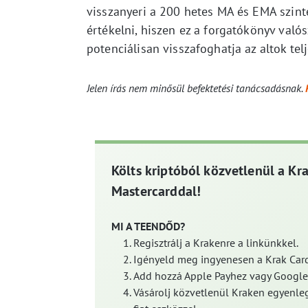
visszanyeri a 200 hetes MA és EMA szintet
értékelni, hiszen ez a forgatókönyv val
potenciálisan visszafoghatja az altok tel
Jelen írás nem minősül befektetési tanácsadásnak.
Költs kriptóból közvetlenül a Kr
Mastercarddal!
MI A TEENDŐD?
Regisztrálj a Krakenre a linkünkkel.
Igényeld meg ingyenesen a Krak Card
Add hozzá Apple Payhez vagy Google
Vásárolj közvetlenül Kraken egyenleg