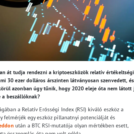
n át tudja rendezni a kriptoeszközök relatív értékeltség
, ami 30 ezer dolláros árszinten látványosan szenvedett, é
 körül azonban úgy tűnik, hogy 2020 eleje óta nem látott 
e a beszállóknak?
gában a Relatív Erősségi Index (RSI) kiváló eszköz a
 felmérjék egy eszköz pillanatnyi potenciálját és
geddon
után a BTC RSI-mutatója olyan mértékben esett,
ta összeomlás óta nem volt példa.