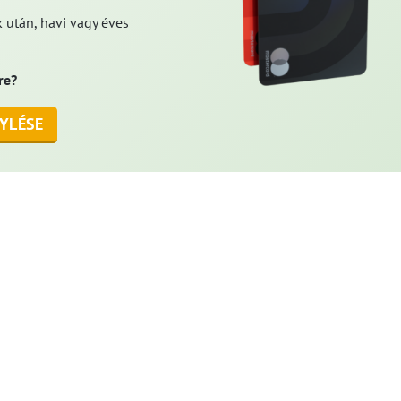
 után, havi vagy éves
re?
YLÉSE