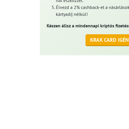
fiat eszközzel.
Élvezd a 2% cashback-et a vásárlások
kártyadíj nélkül!
Készen állsz a mindennapi kriptós fizetés
KRAK CARD IGÉN