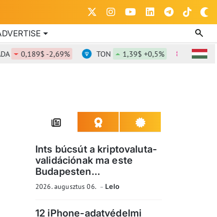
ADVERTISE
0,189$ -2,69%
TON
1,39$ +0,5%
DOT
0,833
Ints búcsút a kriptovaluta-
validációnak ma este
Budapesten...
2026. augusztus 06.
Lelo
12 iPhone-adatvédelmi