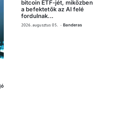
bitcoin ETF-jét, miközben
a befektetők az AI felé
fordulnak...
2026. augusztus 05.
Banderas
i
s
jó