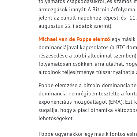
folyamatos csapkodásukról, és számos m
ármozgások irányát. A Bitcoin árfolyama 
jelent az elmúlt napokhoz képest, és -11
augusztus 22-i adatok szerint).
Michael van de Poppe elemző
egy másik 
dominanciájával kapcsolatos (a BTC domi
részesedése a többi altcoinnal szemben)
folyamatosan csökken, arra utalhat, hogy 
altcoinok teljesítménye túlszárnyalhatja
Poppe elemzése a bitcoin dominancia tec
dominancia nemrégiben tesztelte a font
exponenciális mozgóátlagot (EMA). Ezt k
sugallja, hogy a piaci dinamika változób
lehetőségeket.
Poppe ugyanakkor egy másik fontos eshet