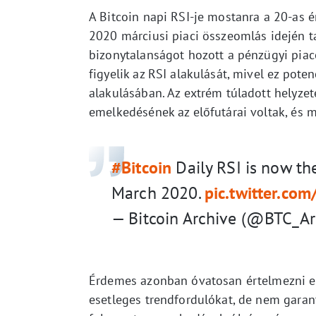
A Bitcoin napi RSI-je mostanra a 20-as ér
2020 márciusi piaci összeomlás idején ta
bizonytalanságot hozott a pénzügyi piac
figyelik az RSI alakulását, mivel ez pote
alakulásában. Az extrém túladott helyzet
emelkedésének az előfutárai voltak, és m
#Bitcoin
Daily RSI is now th
March 2020.
pic.twitter.c
— Bitcoin Archive (@BTC_A
Érdemes azonban óvatosan értelmezni eze
esetleges trendfordulókat, de nem garan