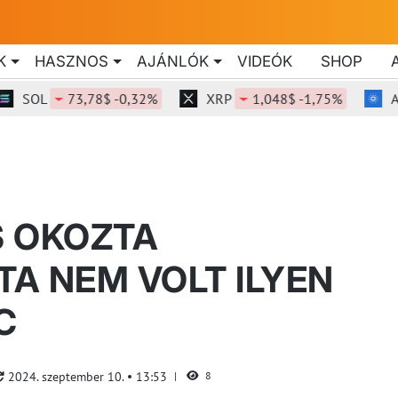
K
HASZNOS
AJÁNLÓK
VIDEÓK
SHOP
OL
73,78$ -0,32%
XRP
1,048$ -1,75%
ADA
S OKOZTA
A NEM VOLT ILYEN
C
2024. szeptember 10.
13:53
8