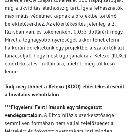
míg a likviditás élethosszig tart. Így a felhasználók
maximális védelmet kapnak a projektbe történő
befektetéseikhez. Az előértékesítés jelenleg a 2.
fázisban van, és tokenenként 0,055 dollárért megy.
Mivel a legnagyobb nyereséget akkor lehet elérni,
ha korán befektetünk egy projektbe, a szakértők azt
tanácsolják, hogy most ugorjanak rá a Kelexo (KLXO)
előértékesítési hullámára, mielőtt még túl késő
lenne.
Tudj meg többet a Kelexo (KLXO) előértékesítéséről
a hivatalos weboldalon.
***Figyelem! Fenti írásunk egy támogatott
vendégtartalom.
A BitcoinBázis szerkesztősége
semmilyen formában nem vállal felelősséget a
leírtakért és fokozott óvatosságra inti minden