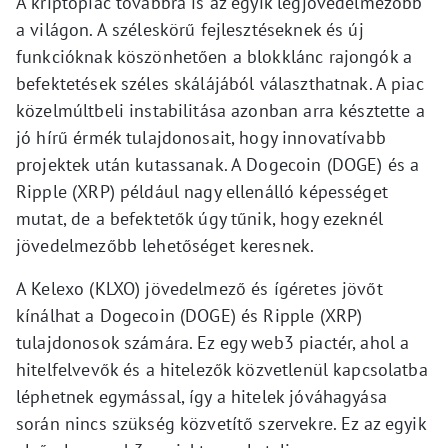
A kriptopiac továbbra is az egyik legjövedelmezőbb
a világon. A széleskörű fejlesztéseknek és új
funkcióknak köszönhetően a blokklánc rajongók a
befektetések széles skálájából választhatnak. A piac
közelmúltbeli instabilitása azonban arra késztette a
jó hírű érmék tulajdonosait, hogy innovatívabb
projektek után kutassanak. A Dogecoin (DOGE) és a
Ripple (XRP) például nagy ellenálló képességet
mutat, de a befektetők úgy tűnik, hogy ezeknél
jövedelmezőbb lehetőséget keresnek.
A Kelexo (KLXO) jövedelmező és ígéretes jövőt
kínálhat a Dogecoin (DOGE) és Ripple (XRP)
tulajdonosok számára. Ez egy web3 piactér, ahol a
hitelfelvevők és a hitelezők közvetlenül kapcsolatba
léphetnek egymással, így a hitelek jóváhagyása
során nincs szükség közvetítő szervekre. Ez az egyik