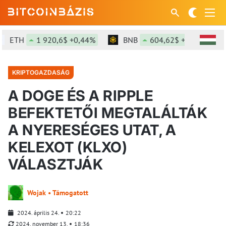
ETH
1 920,6$ +0,44%
BNB
604,62$ +2,02%
KRIPTOGAZDASÁG
A DOGE ÉS A RIPPLE
BEFEKTETŐI MEGTALÁLTÁK
A NYERESÉGES UTAT, A
KELEXOT (KLXO)
VÁLASZTJÁK
Wojak • Támogatott
2024. április 24.
20:22
2024. november 13.
18:36