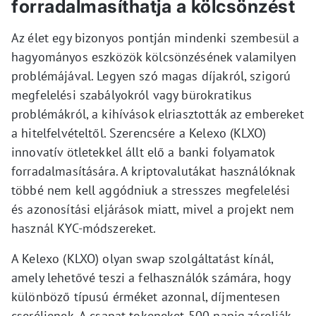
forradalmasíthatja a kölcsönzést
Az élet egy bizonyos pontján mindenki szembesül a
hagyományos eszközök kölcsönzésének valamilyen
problémájával. Legyen szó magas díjakról, szigorú
megfelelési szabályokról vagy bürokratikus
problémákról, a kihívások elriasztották az embereket
a hitelfelvételtől. Szerencsére a Kelexo (KLXO)
innovatív ötletekkel állt elő a banki folyamatok
forradalmasítására. A kriptovalutákat használóknak
többé nem kell aggódniuk a stresszes megfelelési
és azonosítási eljárások miatt, mivel a projekt nem
használ KYC-módszereket.
A Kelexo (KLXO) olyan swap szolgáltatást kínál,
amely lehetővé teszi a felhasználók számára, hogy
különböző típusú érméket azonnal, díjmentesen
cseréljenek. A csapat tokeneket 500 napig zárolják,