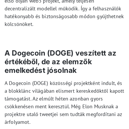
első olyan web3 projekt, amely teljesen
decentralizált modellel működik. Így a felhasználók
hatékonyabb és biztonságosabb módon gyűjthetnek
kölcsönöket.
A Dogecoin (DOGE) veszített az
értékéből, de az elemzők
emelkedést jósolnak
A Dogecoin (DOGE) közösségi projektként indult, és
a blokklánc világában elismert kereskedőktől kapott
támogatást. Az elmúlt héten azonban gyors
csökkenésen ment keresztül. Még Elon Musknak a
projektre utaló tweetjei sem tudták megfordítani az
árfolyamot.