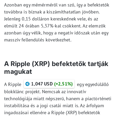
Azonban egy mémérméről van szó, így a befektetők
továbbra is bíznak a kiszámíthatatlan jövőben.
Jelenleg 0,15 dolláron kereskednek vele, és az
elmúlt 24 órában 5,37%-kal csökkent. Az elemzők
azonban úgy vélik, hogy a negatív időszak után egy
masszív fellendülés következhet.
A Ripple (XRP) befektetők tartják
magukat
1,047 USD
(+2,51%)
A Ripple
egy egyedülálló
blokklánc projekt. Nemcsak az innovatív
technológiája miatt népszerű, hanem a piactörténeti
instabilitása és a jogi csatái miatt is. Az árfolyam
ingadozásai ellenére a Ripple (XRP) befektetők