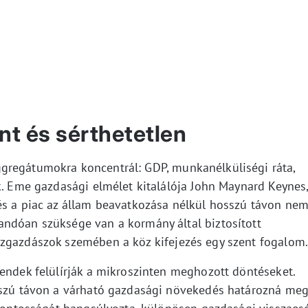
nt és sérthetetlen
gregátumokra koncentrál: GDP, munkanélküliségi ráta,
k. Eme gazdasági elmélet kitalálója John Maynard Keynes
és a piac az állam beavatkozása nélkül hosszú távon ne
ndóan szüksége van a kormány által biztosított
özgazdászok szemében a köz kifejezés egy szent fogalom.
rendek felülírják a mikroszinten meghozott döntéseket.
sszú távon a várható gazdasági növekedés határozná meg