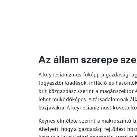
Az állam szerepe sze
A keynesianizmus főképp a gazdasági ag
fogyasztói kiadások, infláció és hasonló
brit közgazdász szerint a magánszektor 
lehet működőképes. A társadalomnak álla
közjavakra. A keynesianizmust követő k
Keynes elmélete szerint a makroszintű t
Ahelyett, hogy a gazdasági fejlődést ho