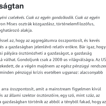
ságtan
yéni cselekvés. Csak az egyén gondolkodik. Csak az egyén
on Mises osztrák közgazdász, történelemfilozófus,
eghatározó alakja.
ssel az, hogy az aggregátumra összpontosít, és kevés
és a gazdaságban jelenlévő relatív erőkre. Bár igaz, hogy
i pályára ösztönözheti a gazdaságot, a gazdaság
lá válhat. Gondoljunk csak a 2008-as világválságra. Az U
vekedett, de a végén majdnem az egész pénzügyi rendsze
minden pénzügyi krízis esetében ugyanaz: alacsonyabb
 arra összpontosít, amit a mainstream figyelmen kívül
s az állami szektor ösztönzőire, egy szó, mint száz, az
a gazdaságban történik az abból a tényből fakad, hogy az