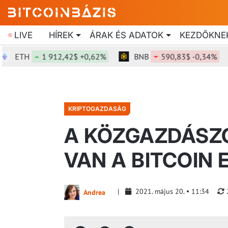
LIVE
HÍREK
ÁRAK ÉS ADATOK
KEZDŐKNE
ETH
1 912,42$ +0,62%
BNB
590,83$ -0,34%
KRIPTOGAZDASÁG
A KÖZGAZDÁSZ
VAN A BITCOIN 
2021. május 20.
11:34
Andrea