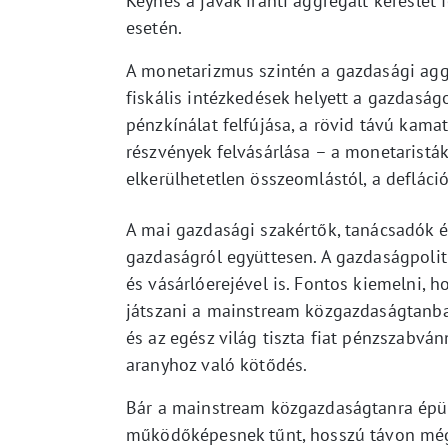
Keynes a javak iránti aggregált keresle
esetén.
A monetarizmus szintén a gazdasági aggr
fiskális intézkedések helyett a gazdaságo
pénzkínálat felfújása, a rövid távú kama
részvények felvásárlása – a monetarist
elkerülhetetlen összeomlástól, a defláció
A mai gazdasági szakértők, tanácsadók és
gazdaságról együttesen. A gazdaságpoliti
és vásárlóerejével is. Fontos kiemelni,
játszani a mainstream közgazdaságtanban,
és az egész világ tiszta fiat pénzszabvá
aranyhoz való kötődés.
Bár a mainstream közgazdaságtanra épül
működőképesnek tűnt, hosszú távon mégis