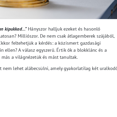
san kipukkad…”
Hányszor halljuk ezeket és hasonló
atosan? Milliószor. De nem csak átlagemberek szájából,
kkor feltehetjük a kérdés: a közismert gazdasági
n ellen? A válasz egyszerű. Értik ők a blokklánc és a
n más a világnézetük és mást tanultak.
nem lehet alábecsülni, amely gyakorlatilag két uralkod