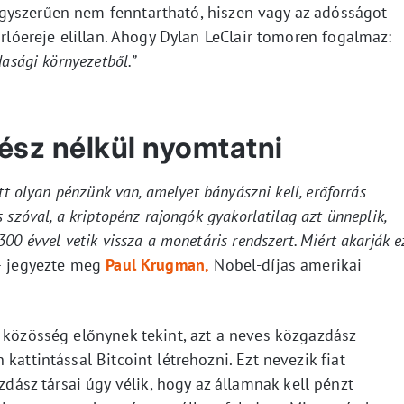
gyszerűen nem fenntartható, hiszen vagy az adósságot
árlóereje elillan. Ahogy Dylan LeClair tömören fogalmaz:
dasági környezetből.”
 ész nélkül nyomtatni
tt olyan pénzünk van, amelyet bányászni kell, erőforrás
 szóval, a kriptopénz rajongók gyakorlatilag azt ünneplik,
00 évvel vetik vissza a monetáris rendszert. Miért akarják e
 jegyezte meg
Paul Krugman,
Nobel-díjas amerikai
 közösség előnynek tekint, azt a neves közgazdász
kattintással Bitcoint létrehozni. Ezt nevezik fiat
sz társai úgy vélik, hogy az államnak kell pénzt