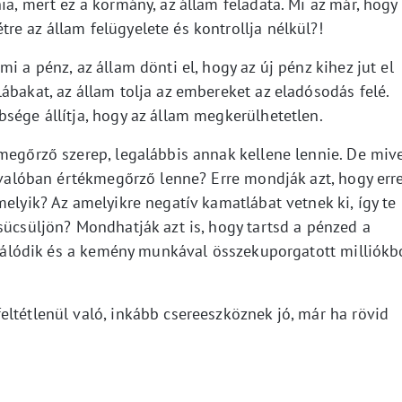
ia, mert ez a kormány, az állam feladata. Mi az már, hogy
e az állam felügyelete és kontrollja nélkül?!
i a pénz, az állam dönti el, hogy az új pénz kihez jut el
ábakat, az állam tolja az embereket az eladósodás felé.
sége állítja, hogy az állam megkerülhetetlen.
megőrző szerep, legalábbis annak kellene lennie. De miv
, valóban értékmegőrző lenne? Erre mondják azt, hogy err
melyik? Az amelyikre negatív kamatlábat vetnek ki, így te
sücsüljön? Mondhatják azt is, hogy tartsd a pénzed a
nflálódik és a kemény munkával összekuporgatott milliókb
ltétlenül való, inkább csereeszköznek jó, már ha rövid