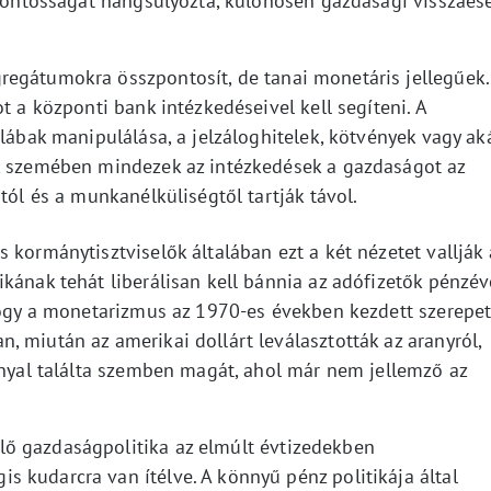
t fontosságát hangsúlyozta, különösen gazdasági visszaes
egátumokra összpontosít, de tanai monetáris jellegűek.
t a központi bank intézkedéseivel kell segíteni. A
tlábak manipulálása, a jelzáloghitelek, kötvények vagy ak
ák szemében mindezek az intézkedések a gazdaságot az
tól és a munkanélküliségtől tartják távol.
 kormánytisztviselők általában ezt a két nézetet vallják 
kának tehát liberálisan kell bánnia az adófizetők pénzév
 hogy a monetarizmus az 1970-es években kezdett szerepe
 miután az amerikai dollárt leválasztották az aranyról,
nnyal találta szemben magát, ahol már nem jellemző az
ő gazdaságpolitika az elmúlt évtizedekben
 kudarcra van ítélve. A könnyű pénz politikája által