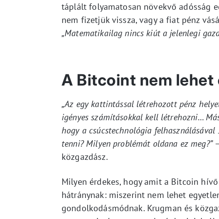
táplált folyamatosan növekvő adósság e
nem fizetjük vissza, vagy a fiat pénz vás
„Matematikailag nincs kiút a jelenlegi gaz
A Bitcoint nem lehet
„Az egy kattintással létrehozott pénz helye
igényes számításokkal kell létrehozni… Más
hogy a csúcstechnológia felhasználásával 3
tenni? Milyen problémát oldana ez meg?”
–
közgazdász.
Milyen érdekes, hogy amit a Bitcoin hívő
hátránynak: miszerint nem lehet egyetlen 
gondolkodásmódnak. Krugman és közgazdá