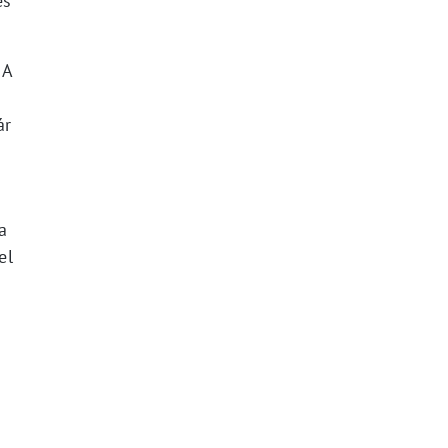
és
 A
ár
a
el
t