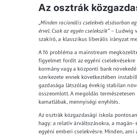
Az osztrák közgazda
„Minden racionális cselekvés elsősorban eg
érvel. Csak az egyén cselekszik”
– Ludwig v
szakíró, a klasszikus liberális irányzat m
A fő probléma a mainstream megközelíté
figyelmet fordít az egyéni cselekvésekre 
kormány vagy a központi bank növekedés
szerkezete ennek következtében instabil
gazdasága látszólag évekig stabilan nö
összeomlott. A megoldás természetesen 
kamatlábak, mennyiségi enyhítés.
Az osztrák közgazdasági iskola pontosan
hagy: a relatív árváltozásokra, a magán- é
egyéni emberi cselekvésre. Minden, ami 