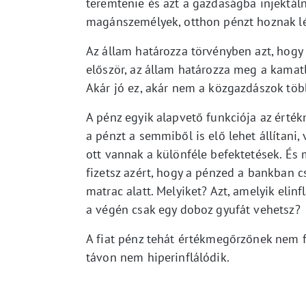
teremtenie és azt a gazdaságba injektáln
magánszemélyek, otthon pénzt hoznak létr
Az állam határozza törvényben azt, hogy m
először, az állam határozza meg a kamatl
Akár jó ez, akár nem a közgazdászok több
A pénz egyik alapvető funkciója az érték
a pénzt a semmiből is elő lehet állítani
ott vannak a különféle befektetések. És 
fizetsz azért, hogy a pénzed a bankban c
matrac alatt. Melyiket? Azt, amelyik eli
a végén csak egy doboz gyufát vehetsz?
A fiat pénz tehát értékmegőrzőnek nem fe
távon nem hiperinflálódik.