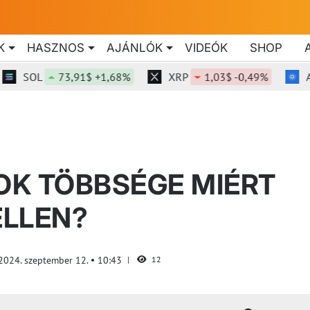
K
HASZNOS
AJÁNLÓK
VIDEÓK
SHOP
SOL
73,91$ +1,68%
XRP
1,03$ -0,49%
ADA
OK TÖBBSÉGE MIÉRT
ELLEN?
2024. szeptember 12.
10:43
12