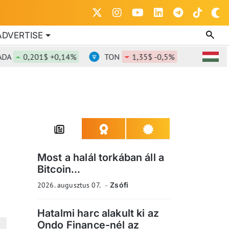
ADVERTISE
0,201$ +0,14%
TON
1,35$ -0,5%
DOT
0,82
Most a halál torkában áll a
Bitcoin...
2026. augusztus 07.
Zsófi
Hatalmi harc alakult ki az
Ondo Finance-nél az