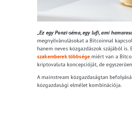
„Ez egy Ponzi-séma, egy lufi, ami hamaro
megnyilvánulásokat a Bitcoinnal kapcsol
hanem neves közgazdászok szájából is. E
szakemberek többsége
miért van a Bitcoi
kriptovaluta koncepcióját, de egyszerűe
A mainstream közgazdaságtan befolyását 
közgazdasági elmélet kombinációja.