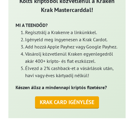
Költs kriptóból közvetlenül a Kraken
Krak Mastercarddal!
MI A TEENDŐD?
Regisztrálj a Krakenre a linkünkkel.
Igényeld meg ingyenesen a Krak Cardot.
Add hozzá Apple Payhez vagy Google Payhez.
Vásárolj közvetlenül Kraken egyenlegedről
akár 400+ kripto- és fiat eszközzel.
Élvezd a 2% cashback-et a vásárlások után,
havi vagy éves kártyadíj nélkül!
Készen állsz a mindennapi kriptós fizetésre?
KRAK CARD IGÉNYLÉSE