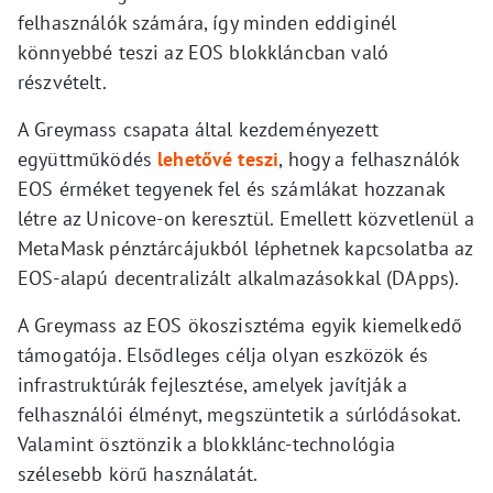
felhasználók számára, így minden eddiginél
könnyebbé teszi az EOS blokkláncban való
részvételt.
A Greymass csapata által kezdeményezett
együttműködés
lehetővé teszi
, hogy a felhasználók
EOS érméket tegyenek fel és számlákat hozzanak
létre az Unicove-on keresztül. Emellett közvetlenül a
MetaMask pénztárcájukból léphetnek kapcsolatba az
EOS-alapú decentralizált alkalmazásokkal (DApps).
A Greymass az EOS ökoszisztéma egyik kiemelkedő
támogatója. Elsődleges célja olyan eszközök és
infrastruktúrák fejlesztése, amelyek javítják a
felhasználói élményt, megszüntetik a súrlódásokat.
Valamint ösztönzik a blokklánc-technológia
szélesebb körű használatát.