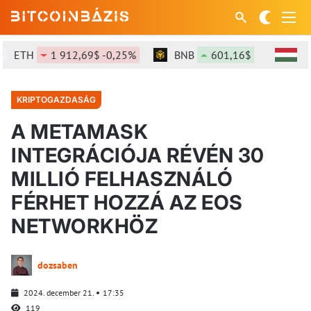
ETH
1 912,69$ -0,25%
BNB
601,16$ +1,34%
KRIPTOGAZDASÁG
A METAMASK
INTEGRÁCIÓJA RÉVÉN 30
MILLIÓ FELHASZNÁLÓ
FÉRHET HOZZÁ AZ EOS
NETWORKHÖZ
dozsaben
2024. december 21.
17:35
119