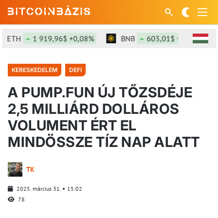
ETH
1 919,96$ +0,08%
BNB
603,01$ +1,44%
KERESKEDELEM
DEFI
A PUMP.FUN ÚJ TŐZSDÉJE
2,5 MILLIÁRD DOLLÁROS
VOLUMENT ÉRT EL
MINDÖSSZE TÍZ NAP ALATT
TK
2025. március 31.
15:02
78