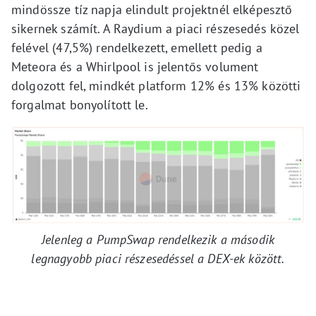
mindössze tíz napja elindult projektnél elképesztő
sikernek számít. A Raydium a piaci részesedés közel
felével (47,5%) rendelkezett, emellett pedig a
Meteora és a Whirlpool is jelentős volument
dolgozott fel, mindkét platform 12% és 13% közötti
forgalmat bonyolított le.
Jelenleg a PumpSwap rendelkezik a második
legnagyobb piaci részesedéssel a DEX-ek között.