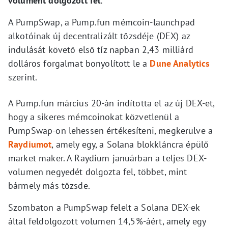
volument dolgozott fel.
A PumpSwap, a Pump.fun mémcoin-launchpad
alkotóinak új decentralizált tőzsdéje (DEX) az
indulását követő első tíz napban 2,43 milliárd
dolláros forgalmat bonyolított le a
Dune Analytics
szerint.
A Pump.fun március 20-án indította el az új DEX-et,
hogy a sikeres mémcoinokat közvetlenül a
PumpSwap-on lehessen értékesíteni, megkerülve a
Raydiumot
, amely egy, a Solana blokkláncra épülő
market maker. A Raydium januárban a teljes DEX-
volumen negyedét dolgozta fel, többet, mint
bármely más tőzsde.
Szombaton a PumpSwap felelt a Solana DEX-ek
által feldolgozott volumen 14,5%-áért, amely egy