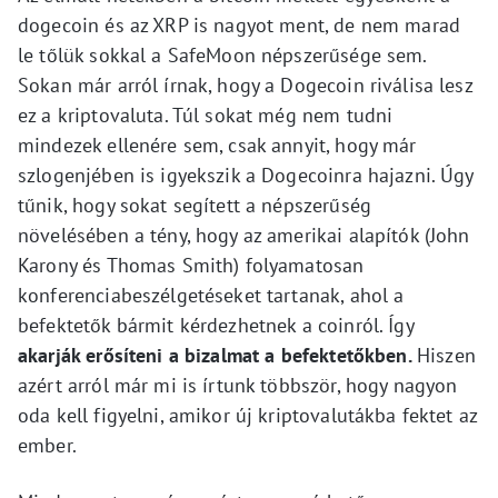
dogecoin és az XRP is nagyot ment, de nem marad
le tőlük sokkal a SafeMoon népszerűsége sem.
Sokan már arról írnak, hogy a Dogecoin riválisa lesz
ez a kriptovaluta. Túl sokat még nem tudni
mindezek ellenére sem, csak annyit, hogy már
szlogenjében is igyekszik a Dogecoinra hajazni. Úgy
tűnik, hogy sokat segített a népszerűség
növelésében a tény, hogy az amerikai alapítók (John
Karony és Thomas Smith) folyamatosan
konferenciabeszélgetéseket tartanak, ahol a
befektetők bármit kérdezhetnek a coinról. Így
akarják erősíteni a bizalmat a befektetőkben.
Hiszen
azért arról már mi is írtunk többször, hogy nagyon
oda kell figyelni, amikor új kriptovalutákba fektet az
ember.