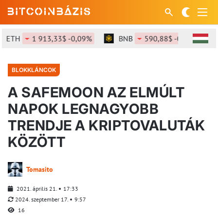
TH
1 913,33$ -0,09%
BNB
590,88$ -0,4%
SO
BLOKKLÁNCOK
A SAFEMOON AZ ELMÚLT
NAPOK LEGNAGYOBB
TRENDJE A KRIPTOVALUTÁK
KÖZÖTT
Tomasito
2021. április 21.
17:33
2024. szeptember 17.
9:57
16