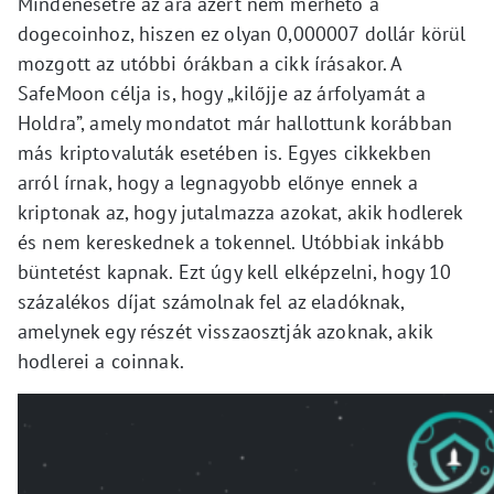
Mindenesetre az ára azért nem mérhető a
dogecoinhoz, hiszen ez olyan 0,000007 dollár körül
mozgott az utóbbi órákban a cikk írásakor. A
SafeMoon célja is, hogy „kilőjje az árfolyamát a
Holdra”, amely mondatot már hallottunk korábban
más kriptovaluták esetében is. Egyes cikkekben
arról írnak, hogy a legnagyobb előnye ennek a
kriptonak az, hogy jutalmazza azokat, akik hodlerek
és nem kereskednek a tokennel. Utóbbiak inkább
büntetést kapnak. Ezt úgy kell elképzelni, hogy 10
százalékos díjat számolnak fel az eladóknak,
amelynek egy részét visszaosztják azoknak, akik
hodlerei a coinnak.