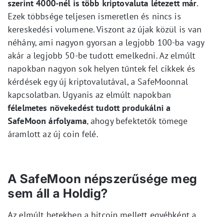
szerint 4000-nél is több kriptovaluta létezett már
.
Ezek többsége teljesen ismeretlen és nincs is
kereskedési volumene. Viszont az újak közül is van
néhány, ami nagyon gyorsan a legjobb 100-ba vagy
akár a legjobb 50-be tudott emelkedni. Az elmúlt
napokban nagyon sok helyen tűntek fel cikkek és
kérdések egy új kriptovalutával, a SafeMoonnal
kapcsolatban. Ugyanis az elmúlt napokban
félelmetes növekedést tudott produkálni a
SafeMoon árfolyama
, ahogy befektetők tömege
áramlott az új coin felé.
A SafeMoon népszerűsége meg
sem áll a Holdig?
Az elmúlt hetekben a bitcoin mellett egyébként a