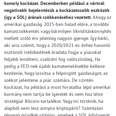
komoly kockázat. Decemberben például a vártnál
negatívabb bejelentésük a kockázatosabb eszközök
(így a SOL) árának csökkenéséhez vezetett.
Ahogy az
amerikai gazdaság 2025-ben halad előre, a további
kamatcsökkentés vagy bármilyen likviditáskönnyítés
mellett szóló érv jelenleg nagyon gyenge. Így bárki,
aki arra számít, hogy a 2020/2021-es évhez hasonló
ösztönző intézkedések áradata fogja a piacokat
feljebb lendíteni, csalódni fog valószínűleg. Ha
pedig a FED-nek újabb kamatemelésekbe kellene
kezdenie, hogy lassítsa a felpörgött gazdaságot, az
sokkot jelentene a piac számára. De szintén
kockázat, ha például a most hivatalba lépő amerikai
kormány nem tartja be ígéretét és nem hoz létre
stratégiai Bitcoin-tartalékot. Vagy mi történik, ha
alapból nem lesz annyira kriptopárti? Számtalan
tényező mindkét oldalon, amelyek a SOL árfolyamát