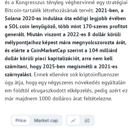
és a Kongresszus tényleg véghezvinné egy stratégiai
Bitcoin-tartalék létrehozásának tervét.
2021-ben, a
Solana 2020-as indulása óta eddigi legjobb évében
a SOL coin lenyűgöző, több mint 170-szeres profitot
generált. Miután viszont a 2022-es 8 dollár körüli
mélypontjaihoz képest mára megnyolcszorozta árát,
és elérte a CoinMarketCap szerint a 104 milliárd
dollár körüli piaci kapitalizációt, arra nem kell
számítani, hogy 2025-ben megismétli a 2021-es
szárnyalást.
Ennek ellenére sok kriptoinfluenszer
úgy átja, hogy egy négyszeres növekedés egyáltalán
em földtől elrugaszkodott elképzelés, pedig azért ez
már majdnem 1000 dolláros árat feltételezne.