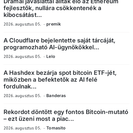
Drámai javaslattal álltak elő az Ethereum
fejlesztők, nullára csökkentenék a
kibocsátást...
2026. augusztus 05.
premik
A Cloudflare bejelentette saját tárcáját,
programozható AI-ügynökökkel...
2026. augusztus 05.
Lelo
A Hashdex bezárja spot bitcoin ETF-jét,
miközben a befektetők az AI felé
fordulnak...
2026. augusztus 05.
Banderas
Rekordot döntött egy fontos Bitcoin-mutató
– ezt üzeni most a piac...
2026. augusztus 05.
Tomasito