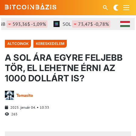
593,36$ -1,09%
SOL
73,47$ -0,78%
XRP
1,
ALTCOINOK
KERESKEDELEM
A SOL ÁRA EGYRE FELJEBB
TÖR, EL LEHETNE ÉRNI AZ
1000 DOLLÁRT IS?
Tomasito
2025. január 04.
10:33
265