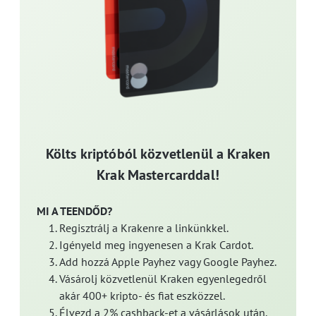
Költs kriptóból közvetlenül a Kraken
Krak Mastercarddal!
MI A TEENDŐD?
Regisztrálj a Krakenre a linkünkkel.
Igényeld meg ingyenesen a Krak Cardot.
Add hozzá Apple Payhez vagy Google Payhez.
Vásárolj közvetlenül Kraken egyenlegedről
akár 400+ kripto- és fiat eszközzel.
Élvezd a 2% cashback-et a vásárlások után,