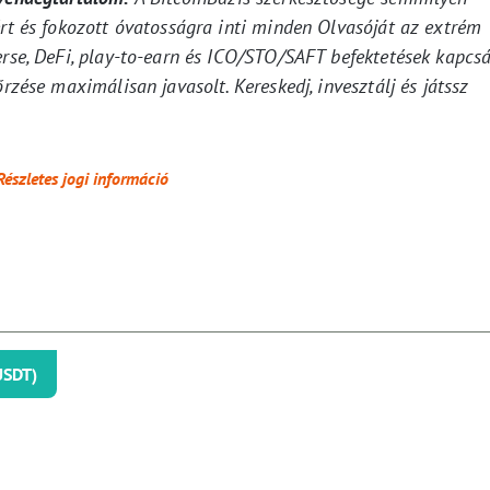
ért és fokozott óvatosságra inti minden Olvasóját az extrém
erse, DeFi, play-to-earn és ICO/STO/SAFT befektetések kapcsá
rzése maximálisan javasolt. Kereskedj, invesztálj és játssz
Részletes jogi információ
USDT)