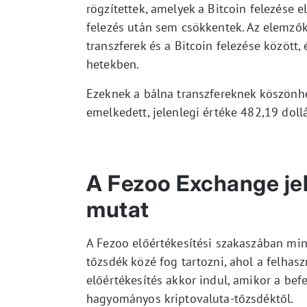
rögzítettek, amelyek a Bitcoin felezése e
felezés után sem csökkentek. Az elemzők
transzferek és a Bitcoin felezése között
hetekben.
Ezeknek a bálna transzfereknek köszönh
emelkedett, jelenlegi értéke 482,19 dollá
A Fezoo Exchange je
mutat
A Fezoo előértékesítési szakaszában mind
tőzsdék közé fog tartozni, ahol a felha
előértékesítés akkor indul, amikor a bef
hagyományos kriptovaluta-tőzsdéktől.