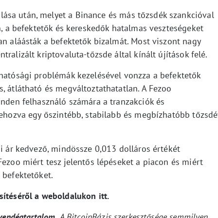
ása után, melyet a Binance és más tőzsdék szankcióval
on, a befektetők és kereskedők hatalmas veszteségeket
an aláásták a befektetők bizalmát. Most viszont nagy
ralizált kriptovaluta-tőzsde által kínált újítások felé.
thatósági problémák kezelésével vonzza a befektetők
, átlátható és megváltoztathatatlan. A Fezoo
minden felhasználó számára a tranzakciók és
trehozva egy őszintébb, stabilabb és megbízhatóbb tőzsdé
si ár kedvező, mindössze 0,013 dolláros értékét
Fezoo miért tesz jelentős lépéseket a piacon és miért
 befektetőket.
ítéséről a weboldalukon itt.
 vendégtartalom.
A BitcoinBázis szerkesztősége semmilyen