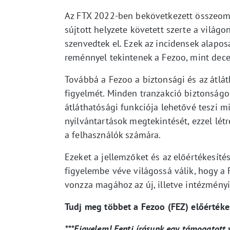
Az FTX 2022-ben bekövetkezett összeoml
sújtott helyzete követett szerte a világ
szenvedtek el. Ezek az incidensek alapos
reménnyel tekintenek a Fezoo, mint decent
Továbbá a Fezoo a biztonsági és az átlá
figyelmét. Minden tranzakció biztonságos
átláthatósági funkciója lehetővé teszi 
nyilvántartások megtekintését, ezzel lé
a felhasználók számára.
Ezeket a jellemzőket és az előértékesíté
figyelembe véve világossá válik, hogy a 
vonzza magához az új, illetve intézményi
Tudj meg többet a Fezoo (FEZ) előértékes
***Figyelem! Fenti írásunk egy támogatott