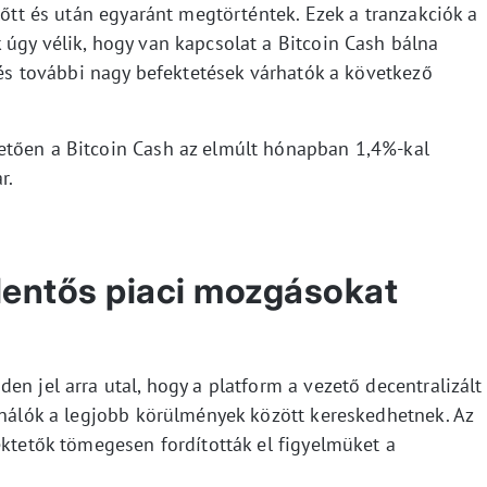
lőtt és után egyaránt megtörténtek. Ezek a tranzakciók a
 úgy vélik, hogy van kapcsolat a Bitcoin Cash bálna
, és további nagy befektetések várhatók a következő
etően a Bitcoin Cash az elmúlt hónapban 1,4%-kal
r.
lentős piaci mozgásokat
en jel arra utal, hogy a platform a vezető decentralizált
sználók a legjobb körülmények között kereskedhetnek. Az
ektetők tömegesen fordították el figyelmüket a