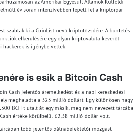
 párhuzamosan az Amerikai Egyesült Államok Külföldi
elmúlt év során intenzívebben lépett fel a kriptoipar
t szabtak ki a CoinList nevű kriptotőzsdére. A büntetés
zankciók elkerülésére egy olyan kriptovaluta keverőt
i hackerek is igénybe vettek.
enére is esik a Bitcoin Cash
coin Cash jelentős áremelkedést és a napi kereskedési
ely meghaladta a 323 millió dollárt. Egy különösen nagy
.300 BCH-t utalt át egy másik, meg nem nevezett tárcába
 Cash értéke körülbelül 62,38 millió dollár volt.
tárcában több jelentős bálnabefektetői mozgást