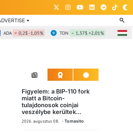
ADVERTISE
A
0,2$ -1,05%
TON
1,37$ +2,01%
DOT
0,8
Figyelem: a BIP-110 fork
miatt a Bitcoin-
tulajdonosok coinjai
veszélybe kerültek...
2026. augusztus 08.
Tomasito