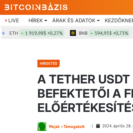
LIVE
HÍREK
ÁRAK ÉS ADATOK
KEZDŐKNE
ETH
1 919,98$ +0,27%
BNB
594,95$ +0,73%
HIRDETÉS
A TETHER USDT 
BEFEKTETŐI A 
ELŐÉRTÉKESÍTÉ
2024. április 28.
Wojak • Támogatott