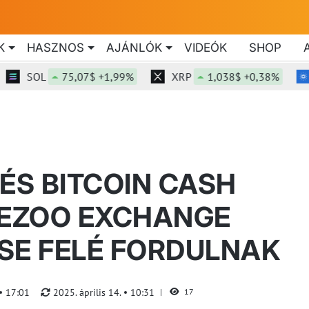
K
HASZNOS
AJÁNLÓK
VIDEÓK
SHOP
SOL
75,07$ +1,99%
XRP
1,038$ +0,38%
AD
ÉS BITCOIN CASH
FEZOO EXCHANGE
SE FELÉ FORDULNAK
17:01
2025. április 14.
10:31
17