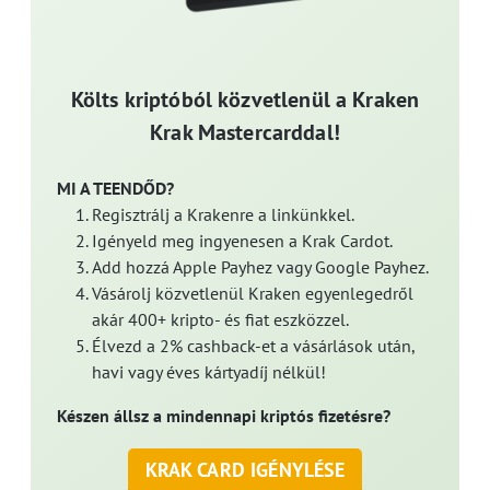
Költs kriptóból közvetlenül a Kraken
Krak Mastercarddal!
MI A TEENDŐD?
Regisztrálj a Krakenre a linkünkkel.
Igényeld meg ingyenesen a Krak Cardot.
Add hozzá Apple Payhez vagy Google Payhez.
Vásárolj közvetlenül Kraken egyenlegedről
akár 400+ kripto- és fiat eszközzel.
Élvezd a 2% cashback-et a vásárlások után,
havi vagy éves kártyadíj nélkül!
Készen állsz a mindennapi kriptós fizetésre?
KRAK CARD IGÉNYLÉSE