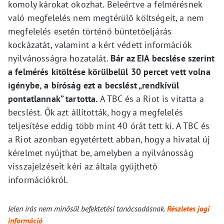
komoly károkat okozhat. Beleértve a felmérésnek
való megfelelés nem megtérülő költségeit, a nem
megfelelés esetén történő büntetőeljárás
kockázatát, valamint a kért védett információk
nyilvánosságra hozatalát.
Bár az EIA becslése szerint
a felmérés kitöltése körülbelül 30 percet vett volna
igénybe, a bíróság ezt a becslést „rendkívül
pontatlannak” tartotta.
A TBC és a Riot is vitatta a
becslést. Ők azt állították, hogy a megfelelés
teljesítése eddig több mint 40 órát tett ki. A TBC és
a Riot azonban egyetértett abban, hogy a hivatal új
kérelmet nyújthat be, amelyben a nyilvánosság
visszajelzéseit kéri az általa gyűjthető
információkról.
Jelen írás nem minősül befektetési tanácsadásnak.
Részletes jogi
információ