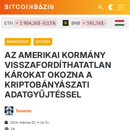
ETH
1 904,26$ -0,15%
BNB
591,76$ -0,42%
BÁNYÁSZAT
BITCOIN
AZ AMERIKAI KORMÁNY
VISSZAFORDÍTHATATLAN
KÁROKAT OKOZNA A
KRIPTOBÁNYÁSZATI
ADATGYŰJTÉSSEL
Tomasito
2024. március 02.
16:31
26