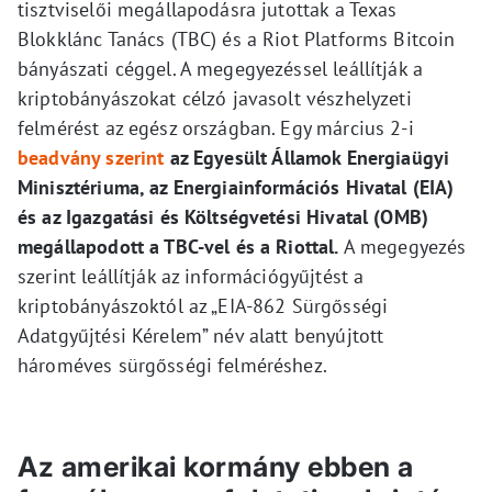
tisztviselői megállapodásra jutottak a Texas
Blokklánc Tanács (TBC) és a Riot Platforms Bitcoin
bányászati céggel. A megegyezéssel leállítják a
kriptobányászokat célzó javasolt vészhelyzeti
felmérést az egész országban. Egy március 2-i
beadvány szerint
az Egyesült Államok Energiaügyi
Minisztériuma, az Energiainformációs Hivatal (EIA)
és az Igazgatási és Költségvetési Hivatal (OMB)
megállapodott a TBC-vel és a Riottal.
A megegyezés
szerint leállítják az információgyűjtést a
kriptobányászoktól az „EIA-862 Sürgősségi
Adatgyűjtési Kérelem” név alatt benyújtott
hároméves sürgősségi felméréshez.
Az amerikai kormány ebben a