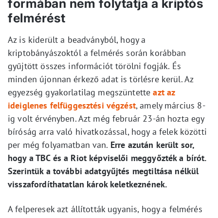
formában nem folytatja a kriptós
felmérést
Az is kiderült a beadványból, hogy a
kriptobányászoktól a felmérés során korábban
gyűjtött összes információt törölni fogják. És
minden újonnan érkező adat is törlésre kerül. Az
egyezség gyakorlatilag megszüntette
azt az
ideiglenes felfüggesztési végzést
, amely március 8-
ig volt érvényben. Azt még február 23-án hozta egy
bíróság arra való hivatkozással, hogy a felek közötti
per még folyamatban van.
Erre azután került sor,
hogy a TBC és a Riot képviselői meggyőzték a bírót.
Szerintük a további adatgyűjtés megtiltása nélkül
visszafordíthatatlan károk keletkeznének.
A felperesek azt állították ugyanis, hogy a felmérés