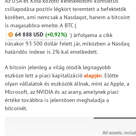
Az USA és Kína közötti kereskedelmi konfliktus
csillapodása pozitív légkört teremtett a befektetők
körében, ami nemcsak a Nasdaqot, hanem a bitcoint
is magasabbra emelte. A BTC (
64 888 USD
(+0,92%)
) árfolyama a cikk
írásakor 93 500 dollár felett jár, miközben a Nasdaq
határidős indexe is 2%-kal emelkedett.
A bitcoin jelenleg a világ ötödik legnagyobb
eszköze lett a piaci kapitalizáció
alapján
. Előtte
olyan vállalatok és eszközök állnak, mint az Apple, a
Microsoft, az NVIDIA és az arany, amelynek piaci
értéke továbbra is jelentősen meghaladja a
bitcoinét.