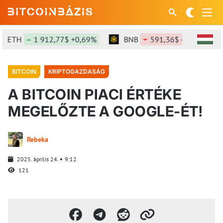
TH
1 912,77$ +0,69%
BNB
591,36$ -0,29%
S
BITCOIN
KRIPTOGAZDASÁG
A BITCOIN PIACI ÉRTÉKE
MEGELŐZTE A GOOGLE-ÉT!
Rebeka
2025. április 24.
9:12
121