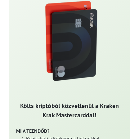
Költs kriptóból közvetlenül a Kraken
Krak Mastercarddal!
MI A TEENDŐD?
Regisztrálj a Krakenre a linkünkkel.