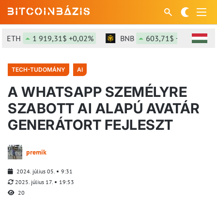
ETH
1 919,31$ +0,02%
BNB
603,71$ +1,39%
TECH-TUDOMÁNY
AI
A WHATSAPP SZEMÉLYRE
SZABOTT AI ALAPÚ AVATÁR
GENERÁTORT FEJLESZT
premik
2024. július 05.
9:31
2025. július 17.
19:53
20