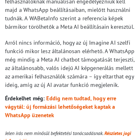
felhasználóknak manuálisan engedélyezniük kell
majd a WhatsApp beállításaiban, mielőtt használni
tudnák. A WABetaInfo szerint a referencia képek
bármikor törölhetők a Meta AI beállításain keresztül.
Arról nincs információ, hogy az új Imagine AI szelfi
funkció mikor lesz általánosan elérhető. A WhatsApp
még mindig a Meta AI chatbot támogatását terjeszti,
az általánosabb, valós idejű AI képgenerálás mellett
az amerikai felhasználók számára – így eltarthat egy
ideig, amíg az új AI avatar funkció megjelenik.
Érdekelhet még:
Eddig nem tudtad, hogy erre
vágytál: új formázási lehetőségeket kaptak a
WhatsApp üzenetek
Jelen írás nem minősül befektetési tanácsadásnak.
Részletes jogi