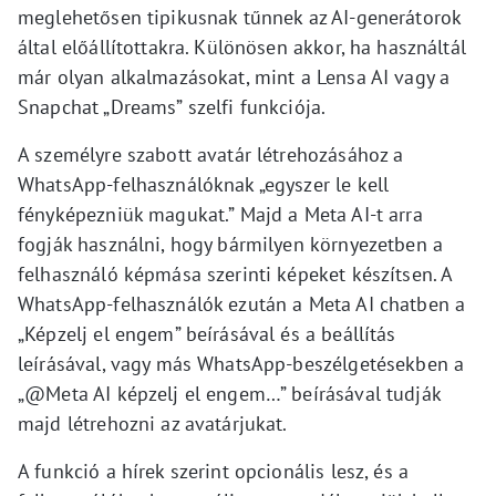
meglehetősen tipikusnak tűnnek az AI-generátorok
által előállítottakra. Különösen akkor, ha használtál
már olyan alkalmazásokat, mint a Lensa AI vagy a
Snapchat „Dreams” szelfi funkciója.
A személyre szabott avatár létrehozásához a
WhatsApp-felhasználóknak „egyszer le kell
fényképezniük magukat.” Majd a Meta AI-t arra
fogják használni, hogy bármilyen környezetben a
felhasználó képmása szerinti képeket készítsen. A
WhatsApp-felhasználók ezután a Meta AI chatben a
„Képzelj el engem” beírásával és a beállítás
leírásával, vagy más WhatsApp-beszélgetésekben a
„@Meta AI képzelj el engem…” beírásával tudják
majd létrehozni az avatárjukat.
A funkció a hírek szerint opcionális lesz, és a