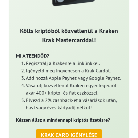
Költs kriptóból közvetlenül a Kraken
Krak Mastercarddal!
MI A TEENDŐD?
Regisztrálj a Krakenre a linkünkkel.
Igényeld meg ingyenesen a Krak Cardot.
Add hozzá Apple Payhez vagy Google Payhez.
Vásárolj közvetlenül Kraken egyenlegedről
akár 400+ kripto- és fiat eszközzel.
Élvezd a 2% cashback-et a vásárlások után,
havi vagy éves kártyadíj nélkül!
Készen állsz a mindennapi kriptós fizetésre?
KRAK CARD IGÉNYLÉSE