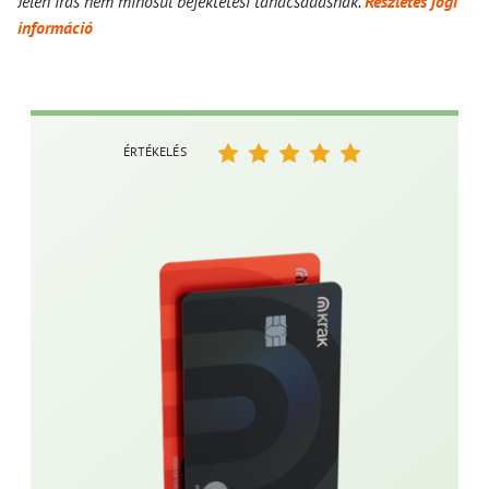
Jelen írás nem minősül befektetési tanácsadásnak.
Részletes jogi
információ
ÉRTÉKELÉS