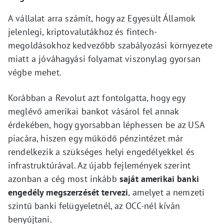
A vállalat arra számít, hogy az Egyesült Államok
jelenlegi, kriptovalutákhoz és fintech-
megoldásokhoz kedvezőbb szabályozási környezete
miatt a jóváhagyási folyamat viszonylag gyorsan
végbe mehet.
Korábban a Revolut azt fontolgatta, hogy egy
meglévő amerikai bankot vásárol fel annak
érdekében, hogy gyorsabban léphessen be az USA
piacára, hiszen egy működő pénzintézet már
rendelkezik a szükséges helyi engedélyekkel és
infrastruktúrával. Az újabb fejlemények szerint
azonban a cég most inkább
saját amerikai banki
engedély megszerzését tervezi
, amelyet a nemzeti
szintű banki felügyeletnél, az OCC-nél kíván
benyújtani.