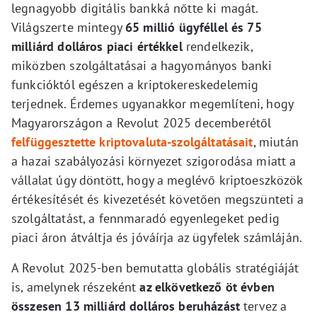
legnagyobb digitális bankká nőtte ki magát.
Világszerte mintegy
65 millió ügyféllel és 75
milliárd dolláros piaci értékkel
rendelkezik,
miközben szolgáltatásai a hagyományos banki
funkcióktól egészen a kriptokereskedelemig
terjednek. Érdemes ugyanakkor megemlíteni, hogy
Magyarországon a Revolut 2025 decemberétől
felfüggesztette kriptovaluta-szolgáltatásait
, miután
a hazai szabályozási környezet szigorodása miatt a
vállalat úgy döntött, hogy a meglévő kriptoeszközök
értékesítését és kivezetését követően megszünteti a
szolgáltatást, a fennmaradó egyenlegeket pedig
piaci áron átváltja és jóváírja az ügyfelek számláján.
A Revolut 2025-ben bemutatta globális stratégiáját
is, amelynek részeként
az elkövetkező öt évben
összesen 13 milliárd dolláros beruházást
tervez a