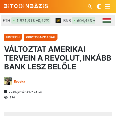
TH
1 921,31$ +0,42%
BNB
604,45$ +1,96%
FINTECH
KRIPTOGAZDASÁG
VÁLTOZTAT AMERIKAI
TERVEIN A REVOLUT, INKÁBB
BANK LESZ BELŐLE
Rebeka
2026. január 24.
13:18
296