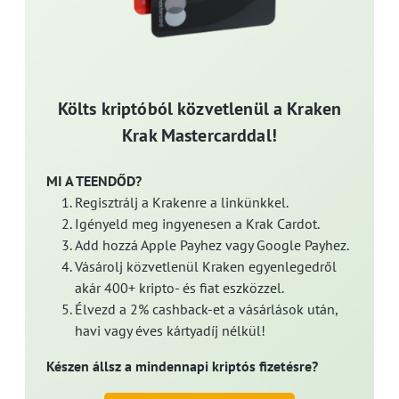
Költs kriptóból közvetlenül a Kraken
Krak Mastercarddal!
MI A TEENDŐD?
Regisztrálj a Krakenre a linkünkkel.
Igényeld meg ingyenesen a Krak Cardot.
Add hozzá Apple Payhez vagy Google Payhez.
Vásárolj közvetlenül Kraken egyenlegedről
akár 400+ kripto- és fiat eszközzel.
Élvezd a 2% cashback-et a vásárlások után,
havi vagy éves kártyadíj nélkül!
Készen állsz a mindennapi kriptós fizetésre?