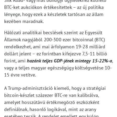
Silk Road- vagy más bűnügyi ügyletekhez köthető
BTC-ket aukciókon értékesítettek – az új politika
lényege, hogy ezek a készletek tartósan az állam
kezében maradnak.
​Hálózati analitikai becslések szerint az Egyesült
Államok nagyjából 200-300 ezer bitcoinnal (BTC)
rendelkezhet, ami mai árfolyamon 19-28 milliárd
dollárt jelent – ez forintban kifejezve 7,5-11 billió
forint, ami
hazánk teljes GDP-jének mintegy 15-22%-a
,
vagy a teljes magyar egészségügy költségvetése 10-
15 évre vetítve.
A Trump-adminisztráció kiemeli, hogy a stratégiai
bitcoin-készlet százezer BTC-re van kalibrálva,
amelyet hosszútávú értékmegőrző eszközként
definiálnak, hasonló logikával, mint az arany
esetében teszik. A rendelet emellett egy külön