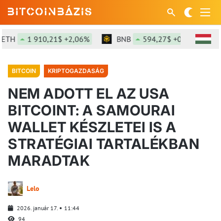
1 910,21$ +2,06%
BNB
594,27$ +0,12%
SO
BITCOIN
KRIPTOGAZDASÁG
NEM ADOTT EL AZ USA
BITCOINT: A SAMOURAI
WALLET KÉSZLETEI IS A
STRATÉGIAI TARTALÉKBAN
MARADTAK
Lelo
2026. január 17.
11:44
94