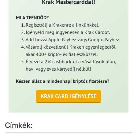
Krak Mastercarddal!
MI A TEENDŐD?
Regisztrálj a Krakenre a linkünkkel.
Igényeld meg ingyenesen a Krak Cardot.
Add hozzá Apple Payhez vagy Google Payhez.
Vásárolj közvetlenül Kraken egyenlegedről
akár 400+ kripto- és fiat eszközzel.
Élvezd a 2% cashback-et a vásárlások után,
havi vagy éves kártyadíj nélkül!
Készen állsz a mindennapi kriptós fizetésre?
KRAK CARD IGÉNYLÉSE
Címkék: