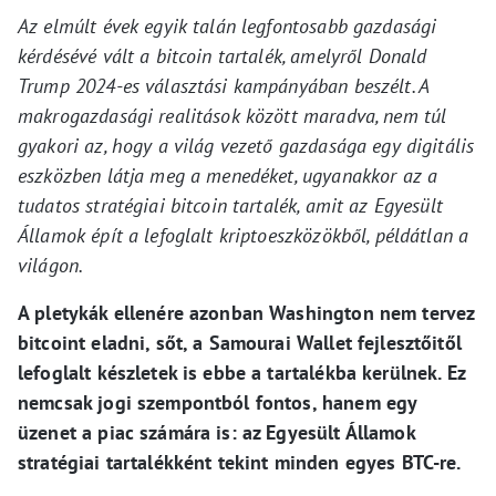
Az elmúlt évek egyik talán legfontosabb gazdasági
kérdésévé vált a bitcoin tartalék, amelyről Donald
Trump 2024-es választási kampányában beszélt. A
makrogazdasági realitások között maradva, nem túl
gyakori az, hogy a világ vezető gazdasága egy digitális
eszközben látja meg a menedéket, ugyanakkor az a
tudatos stratégiai bitcoin tartalék, amit az Egyesült
Államok épít a lefoglalt kriptoeszközökből, példátlan a
világon.
A pletykák ellenére azonban Washington nem tervez
bitcoint eladni, sőt, a Samourai Wallet fejlesztőitől
lefoglalt készletek is ebbe a tartalékba kerülnek. Ez
nemcsak jogi szempontból fontos, hanem egy
üzenet a piac számára is: az Egyesült Államok
stratégiai tartalékként tekint minden egyes BTC-re.