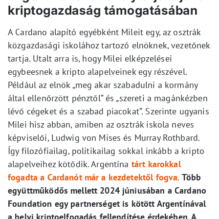
kriptogazdaság támogatásában
A Cardano alapító egyébként Mileit egy, az osztrák
közgazdasági iskolához tartozó elnöknek, vezetőnek
tartja. Utalt arra is, hogy Milei elképzelései
egybeesnek a kripto alapelveinek egy részével.
Például az elnök „meg akar szabadulni a kormány
által ellenőrzött pénztől” és „szereti a magánkézben
lévő cégeket és a szabad piacokat”. Szerinte ugyanis
Milei hisz abban, amiben az osztrák iskola neves
képviselői, Ludwig von Mises és Murray Rothbard.
Így filozófiailag, politikailag sokkal inkább a kripto
alapelveihez kötődik. Argentína
tárt karokkal
fogadta a Cardanót már a kezdetektől fogv
a
.
Több
együttműködős mellett 2024 júniusában a Cardano
Foundation egy partnerséget is kötött Argentínával
a helyi kriptoelfogadás fellendítése érdekében. A