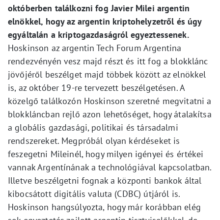
októberben találkozni fog Javier Milei argentin
elnökkel, hogy az argentin kriptohelyzetről és úgy
egyáltalán a kriptogazdaságról egyeztessenek.
Hoskinson az argentin Tech Forum Argentina
rendezvényén vesz majd részt és itt fog a blokklánc
jövőjéről beszélget majd többek között az elnökkel
is, az október 19-re tervezett beszélgetésen. A
közelgő találkozón Hoskinson szeretné megvitatni a
blokkláncban rejlő azon lehetőséget, hogy átalakítsa
a globális gazdasági, politikai és társadalmi
rendszereket. Megpróbál olyan kérdéseket is
feszegetni Mileinél, hogy milyen igényei és értékei
vannak Argentínának a technológiával kapcsolatban.
Illetve beszélgetni fognak a központi bankok által
kibocsátott digitális valuta (CDBC) útjáról is.
Hoskinson hangsúlyozta, hogy már korábban elég