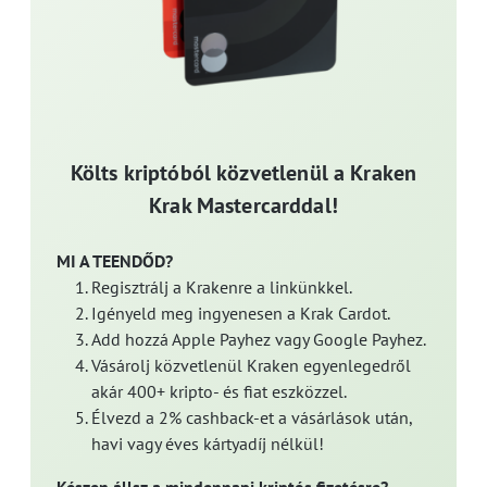
Költs kriptóból közvetlenül a Kraken
Krak Mastercarddal!
MI A TEENDŐD?
Regisztrálj a Krakenre a linkünkkel.
Igényeld meg ingyenesen a Krak Cardot.
Add hozzá Apple Payhez vagy Google Payhez.
Vásárolj közvetlenül Kraken egyenlegedről
akár 400+ kripto- és fiat eszközzel.
Élvezd a 2% cashback-et a vásárlások után,
havi vagy éves kártyadíj nélkül!