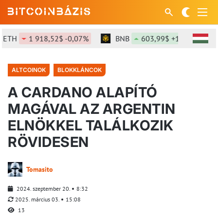
H
1 918,52$ -0,07%
BNB
603,99$ +1,56%
SO
ALTCOINOK
BLOKKLÁNCOK
A CARDANO ALAPÍTÓ
MAGÁVAL AZ ARGENTIN
ELNÖKKEL TALÁLKOZIK
RÖVIDESEN
Tomasito
2024. szeptember 20.
8:32
2025. március 03.
15:08
13