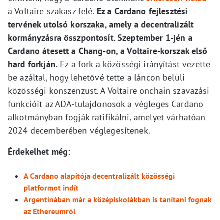
a Voltaire szakasz felé.
Ez a Cardano fejlesztési
tervének utolsó korszaka, amely a decentralizált
kormányzásra összpontosít. Szeptember 1-jén a
Cardano átesett a Chang-on, a Voltaire-korszak első
hard forkján.
Ez a fork a közösségi irányítást vezette
be azáltal, hogy lehetővé tette a láncon belüli
közösségi konszenzust. A Voltaire onchain szavazási
funkcióit az ADA-tulajdonosok a végleges Cardano
alkotmányban fogják ratifikálni, amelyet várhatóan
2024 decemberében véglegesítenek.
Érdekelhet még:
A Cardano alapítója decentralizált közösségi
platformot indít
Argentínában már a középiskolákban is tanítani fognak
az Ethereumról