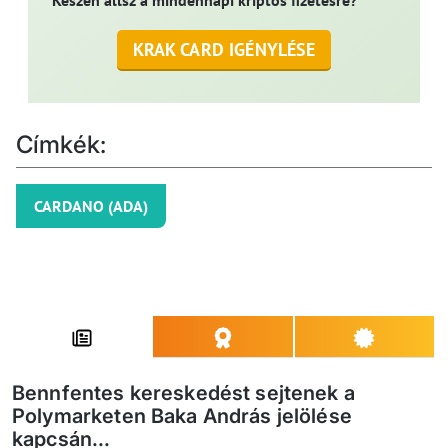
Készen állsz a mindennapi kriptós fizetésre?
KRAK CARD IGÉNYLÉSE
Címkék:
CARDANO (ADA)
Bennfentes kereskedést sejtenek a
Polymarketen Baka András jelölése
kapcsán...