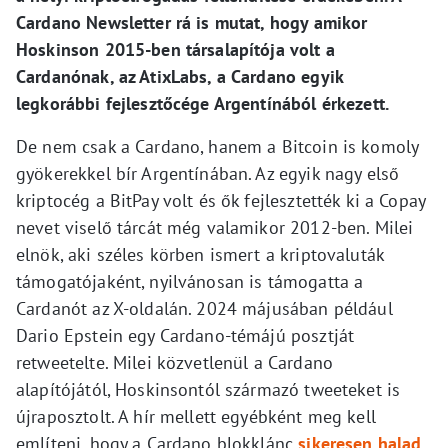
Cardano Newsletter rá is mutat, hogy amikor
Hoskinson 2015-ben társalapítója volt a
Cardanónak, az AtixLabs, a Cardano egyik
legkorábbi fejlesztőcége Argentínából érkezett.
De nem csak a Cardano, hanem a Bitcoin is komoly
gyökerekkel bír Argentínában. Az egyik nagy első
kriptocég a BitPay volt és ők fejlesztették ki a Copay
nevet viselő tárcát még valamikor 2012-ben. Milei
elnök, aki széles körben ismert a kriptovaluták
támogatójaként, nyilvánosan is támogatta a
Cardanót az X-oldalán. 2024 májusában például
Dario Epstein egy Cardano-témájú posztját
retweetelte. Milei közvetlenül a Cardano
alapítójától, Hoskinsontól származó tweeteket is
újraposztolt. A hír mellett egyébként meg kell
említeni, hogy a Cardano blokklánc
sikeresen halad