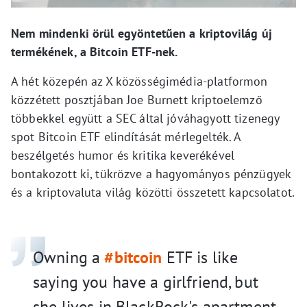
Nem mindenki örül egyöntetűen a kriptovilág új
termékének, a Bitcoin ETF-nek.
A hét közepén az X közösségimédia-platformon
közzétett posztjában Joe Burnett kriptoelemző
többekkel együtt a SEC által jóváhagyott tizenegy
spot Bitcoin ETF elindítását mérlegelték. A
beszélgetés humor és kritika keverékével
bontakozott ki, tükrözve a hagyományos pénzügyek
és a kriptovaluta világ közötti összetett kapcsolatot.
Owning a
#bitcoin
ETF is like
saying you have a girlfriend, but
she lives in BlackRock's apartment