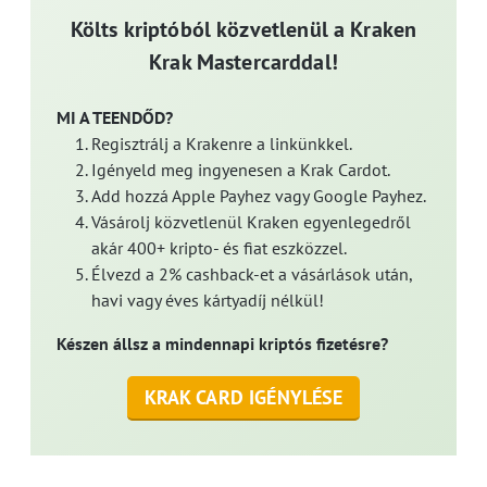
Költs kriptóból közvetlenül a Kraken
Krak Mastercarddal!
MI A TEENDŐD?
Regisztrálj a Krakenre a linkünkkel.
Igényeld meg ingyenesen a Krak Cardot.
Add hozzá Apple Payhez vagy Google Payhez.
Vásárolj közvetlenül Kraken egyenlegedről
akár 400+ kripto- és fiat eszközzel.
Élvezd a 2% cashback-et a vásárlások után,
havi vagy éves kártyadíj nélkül!
Készen állsz a mindennapi kriptós fizetésre?
KRAK CARD IGÉNYLÉSE