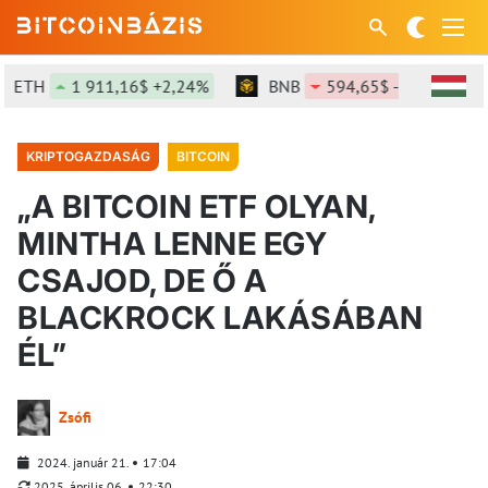
ETH
1 911,16$ +2,24%
BNB
594,65$ -1,04%
KRIPTOGAZDASÁG
BITCOIN
„A BITCOIN ETF OLYAN,
MINTHA LENNE EGY
CSAJOD, DE Ő A
BLACKROCK LAKÁSÁBAN
ÉL”
Zsófi
2024. január 21.
17:04
2025. április 06.
22:30