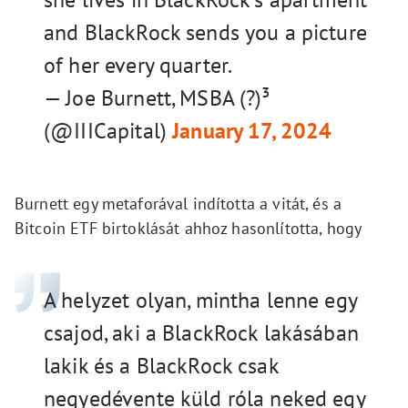
and BlackRock sends you a picture
of her every quarter.
— Joe Burnett, MSBA (?)³
(@IIICapital)
January 17, 2024
Burnett egy metaforával indította a vitát, és a
Bitcoin ETF birtoklását ahhoz hasonlította, hogy
A helyzet olyan, mintha lenne egy
csajod, aki a BlackRock lakásában
lakik és a BlackRock csak
negyedévente küld róla neked egy