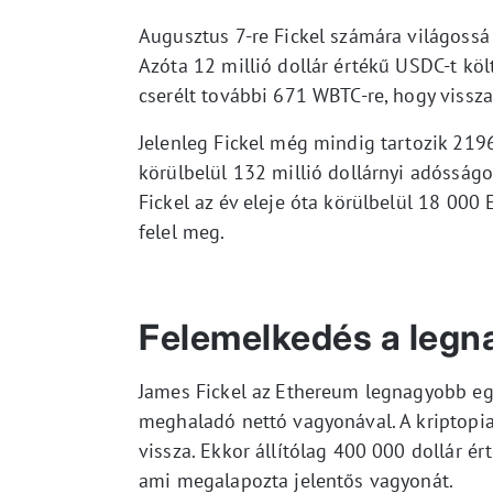
Augusztus 7-re Fickel számára világossá 
Azóta 12 millió dollár értékű USDC-t kö
cserélt további 671 WBTC-re, hogy vissza
Jelenleg Fickel még mindig tartozik 2196
körülbelül 132 millió dollárnyi adósságo
Fickel az év eleje óta körülbelül 18 000 
felel meg.
Felemelkedés a legn
James Fickel az Ethereum legnagyobb egy
meghaladó nettó vagyonával. A kriptopia
vissza. Ekkor állítólag 400 000 dollár é
ami megalapozta jelentős vagyonát.