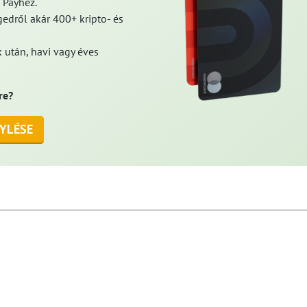
 Payhez.
edről akár 400+ kripto- és
 után, havi vagy éves
re?
YLÉSE