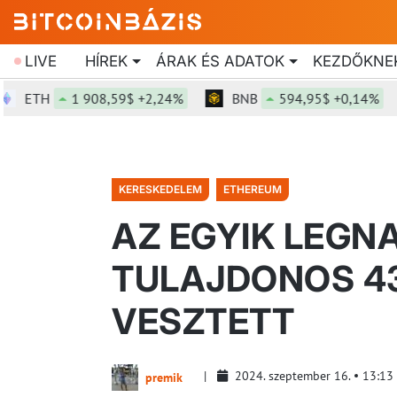
LIVE
HÍREK
ÁRAK ÉS ADATOK
KEZDŐKNE
TH
1 908,59$ +2,24%
BNB
594,95$ +0,14%
KERESKEDELEM
ETHEREUM
AZ EGYIK LEG
TULAJDONOS 43
VESZTETT
2024. szeptember 16.
13:13
premik