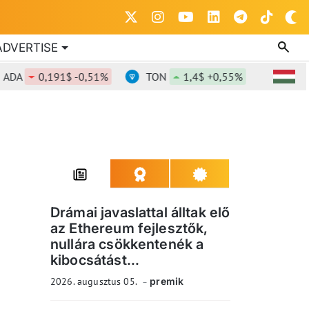
ADVERTISE
0,191$ -0,51%
TON
1,4$ +0,55%
DOT
0,8
Drámai javaslattal álltak elő
az Ethereum fejlesztők,
nullára csökkentenék a
kibocsátást...
2026. augusztus 05.
premik