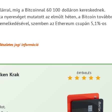
lárral, míg a Bitcoinnal 60 100 dolláron kereskednek.
a nyereséget mutatott az elmúlt héten, a Bitcoin tovább
s emelkedésével, szemben az Ethereum csupán 5,1%-os
Részletes jogi információ
ÉRTÉKELÉS
aken Krak
ot.