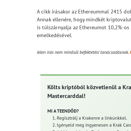
A cikk írásakor az Ethereummal 2415 dol
Annak ellenére, hogy mindkét kriptovalut
is túlszárnyalja az Ethereumot 10,2%-o
emelkedésével.
Jelen írás nem minősül befektetési tanácsadásnak.
Költs kriptóból közvetlenül a Kr
Mastercarddal!
MI A TEENDŐD?
Regisztrálj a Krakenre a linkünkkel.
Igényeld meg ingyenesen a Krak Card