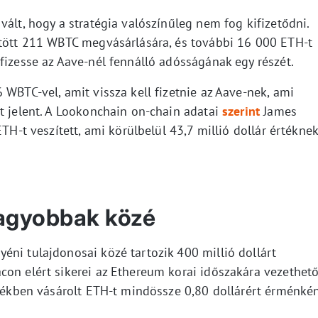
vált, hogy a stratégia valószínűleg nem fog kifizetődni.
ltött 211 WBTC megvásárlására, és további 16 000 ETH-t
fizesse az Aave-nél fennálló adósságának egy részét.
 WBTC-vel, amit vissza kell fizetnie az Aave-nek, ami
t jelent. A Lookonchain on-chain adatai
szerint
James
ETH-t veszített, ami körülbelül 43,7 millió dollár értékne
agyobbak közé
éni tulajdonosai közé tartozik 400 millió dollárt
con elért sikerei az Ethereum korai időszakára vezethet
rtékben vásárolt ETH-t mindössze 0,80 dollárért érménkén