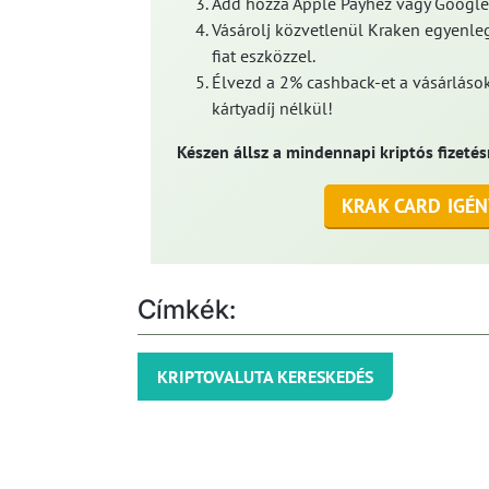
Add hozzá Apple Payhez vagy Google
Vásárolj közvetlenül Kraken egyenleg
fiat eszközzel.
Élvezd a 2% cashback-et a vásárlások
kártyadíj nélkül!
Készen állsz a mindennapi kriptós fizetés
KRAK CARD IGÉN
Címkék:
KRIPTOVALUTA KERESKEDÉS