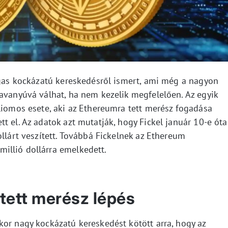
magas kockázatú kereskedésről ismert, ami még a nagyon
savanyúvá válhat, ha nem kezelik megfelelően. Az egyik
liomos esete, aki az Ethereumra tett merész fogadása
t el. Az adatok azt mutatják, hogy Fickel január 10-e óta
ollárt veszített. Továbbá Fickelnek az Ethereum
illió dollárra emelkedett.
 tett merész lépés
kor nagy kockázatú kereskedést kötött arra, hogy az