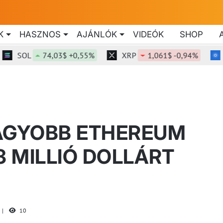
K
HASZNOS
AJÁNLÓK
VIDEÓK
SHOP
SOL
74,03$ +0,55%
XRP
1,061$ -0,94%
ADA
NAGYOBB ETHEREUM
 MILLIÓ DOLLÁRT
10