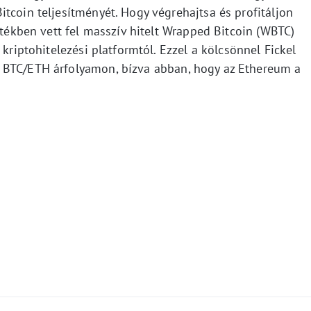
tcoin teljesítményét. Hogy végrehajtsa és profitáljon
értékben vett fel masszív hitelt Wrapped Bitcoin (WBTC)
 kriptohitelezési platformtól. Ezzel a kölcsönnel Fickel
 BTC/ETH árfolyamon, bízva abban, hogy az Ethereum a