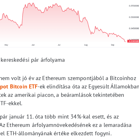
kereskedési pár árfolyama
nem volt jó év az Ethereum szempontjából a Bitcoinhoz
spot Bitcoin ETF
-ek elindítása óta az Egyesült Államokban
ek az amerikai piacon, a beáramlások tekintetében
ETF-ekkel.
pár január 11. óta több mint 34%-kal esett, és az
. Az Ethereum árfolyamnövekedésének ez a lemaradása
vel ETH-állományának értéke elkezdett fogyni.