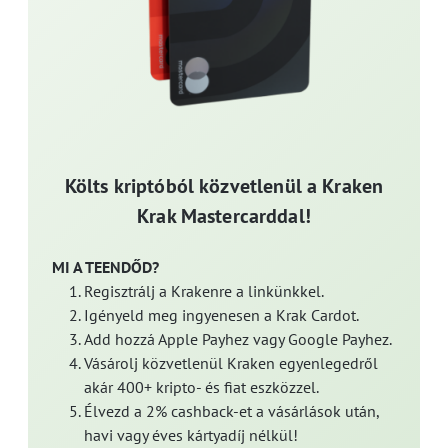
Költs kriptóból közvetlenül a Kraken
Krak Mastercarddal!
MI A TEENDŐD?
Regisztrálj a Krakenre a linkünkkel.
Igényeld meg ingyenesen a Krak Cardot.
Add hozzá Apple Payhez vagy Google Payhez.
Vásárolj közvetlenül Kraken egyenlegedről
akár 400+ kripto- és fiat eszközzel.
Élvezd a 2% cashback-et a vásárlások után,
havi vagy éves kártyadíj nélkül!