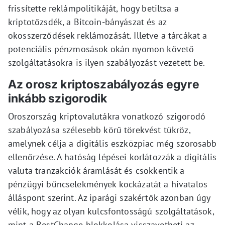
frissítette reklámpolitikáját, hogy betiltsa a
kriptotőzsdék, a Bitcoin-bányászat és az
okosszerződések reklámozását. Illetve a tárcákat a
potenciális pénzmosások okán nyomon követő
szolgáltatásokra is ilyen szabályozást vezetett be.
Az orosz kriptoszabályozás egyre
inkább szigorodik
Oroszország kriptovalutákra vonatkozó szigorodó
szabályozása szélesebb körű törekvést tükröz,
amelynek célja a digitális eszközpiac még szorosabb
ellenőrzése. A hatóság lépései korlátozzák a digitális
valuta tranzakciók áramlását és csökkentik a
pénzügyi bűncselekmények kockázatát a hivatalos
álláspont szerint. Az iparági szakértők azonban úgy
vélik, hogy az olyan kulcsfontosságú szolgáltatások,
mint a BestChange blokkolása visszavetheti az