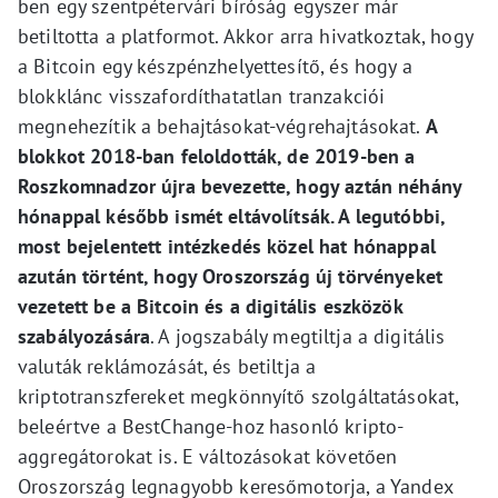
ben egy szentpétervári bíróság egyszer már
betiltotta a platformot. Akkor arra hivatkoztak, hogy
a Bitcoin egy készpénzhelyettesítő, és hogy a
blokklánc visszafordíthatatlan tranzakciói
megnehezítik a behajtásokat-végrehajtásokat.
A
blokkot 2018-ban feloldották, de 2019-ben a
Roszkomnadzor újra bevezette, hogy aztán néhány
hónappal később ismét eltávolítsák. A legutóbbi,
most bejelentett intézkedés közel hat hónappal
azután történt, hogy Oroszország új törvényeket
vezetett be a Bitcoin és a digitális eszközök
szabályozására
. A jogszabály megtiltja a digitális
valuták reklámozását, és betiltja a
kriptotranszfereket megkönnyítő szolgáltatásokat,
beleértve a BestChange-hoz hasonló kripto-
aggregátorokat is. E változásokat követően
Oroszország legnagyobb keresőmotorja, a Yandex