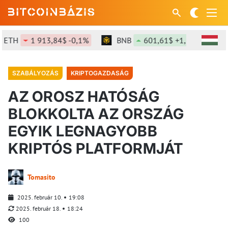
H
1 913,84$ -0,1%
BNB
601,61$ +1,26%
SO
SZABÁLYOZÁS
KRIPTOGAZDASÁG
AZ OROSZ HATÓSÁG
BLOKKOLTA AZ ORSZÁG
EGYIK LEGNAGYOBB
KRIPTÓS PLATFORMJÁT
Tomasito
2025. február 10.
19:08
2025. február 18.
18:24
100