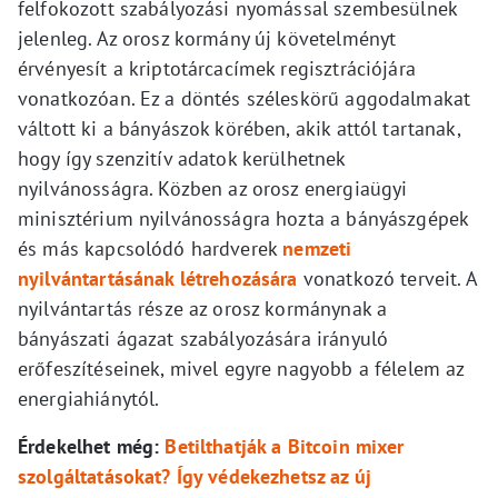
felfokozott szabályozási nyomással szembesülnek
jelenleg. Az orosz kormány új követelményt
érvényesít a kriptotárcacímek regisztrációjára
vonatkozóan. Ez a döntés széleskörű aggodalmakat
váltott ki a bányászok körében, akik attól tartanak,
hogy így szenzitív adatok kerülhetnek
nyilvánosságra. Közben az orosz energiaügyi
minisztérium nyilvánosságra hozta a bányászgépek
és más kapcsolódó hardverek
nemzeti
nyilvántartásának létrehozására
vonatkozó terveit. A
nyilvántartás része az orosz kormánynak a
bányászati ágazat szabályozására irányuló
erőfeszítéseinek, mivel egyre nagyobb a félelem az
energiahiánytól.
Érdekelhet még:
Betilthatják a Bitcoin mixer
szolgáltatásokat? Így védekezhetsz az új