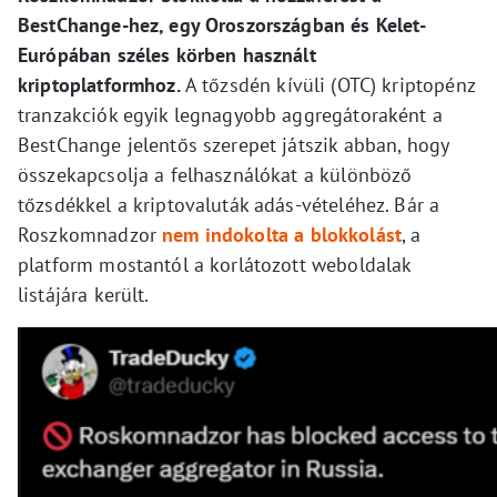
BestChange-hez, egy Oroszországban és Kelet-
Európában széles körben használt
kriptoplatformhoz.
A tőzsdén kívüli (OTC) kriptopénz
tranzakciók egyik legnagyobb aggregátoraként a
BestChange jelentős szerepet játszik abban, hogy
összekapcsolja a felhasználókat a különböző
tőzsdékkel a kriptovaluták adás-vételéhez. Bár a
Roszkomnadzor
nem indokolta a blokkolást
, a
platform mostantól a korlátozott weboldalak
listájára került.