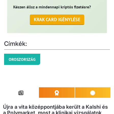
Készen állsz a mindennapi kriptós fizetésre?
KRAK CARD IGÉNYLÉSE
Címkék:
OROSZORSZÁG
Újra a vita középpontjába került a Kalshi és
a Polymarket, most a klinikai vizsgálatok