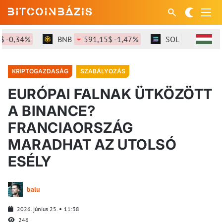
-0,34%
BNB
591,15$ -1,47%
SOL
72,96$ -2,0
KRIPTOGAZDASÁG
SZABÁLYOZÁS
EURÓPAI FALNAK ÜTKÖZÖTT
A BINANCE?
FRANCIAORSZÁG
MARADHAT AZ UTOLSÓ
ESÉLY
balu
2026. június 25.
11:38
246