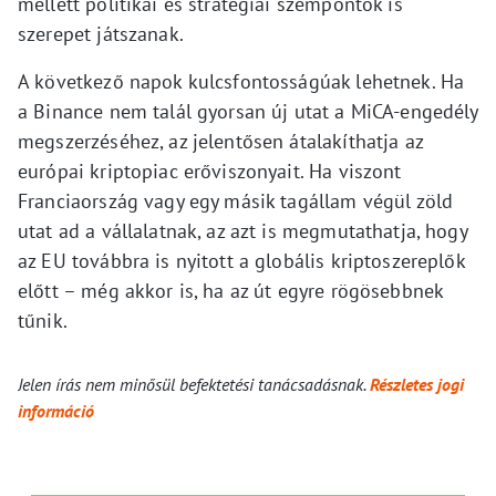
mellett politikai és stratégiai szempontok is
szerepet játszanak.
A következő napok kulcsfontosságúak lehetnek. Ha
a Binance nem talál gyorsan új utat a MiCA-engedély
megszerzéséhez, az jelentősen átalakíthatja az
európai kriptopiac erőviszonyait. Ha viszont
Franciaország vagy egy másik tagállam végül zöld
utat ad a vállalatnak, az azt is megmutathatja, hogy
az EU továbbra is nyitott a globális kriptoszereplők
előtt – még akkor is, ha az út egyre rögösebbnek
tűnik.
Jelen írás nem minősül befektetési tanácsadásnak.
Részletes jogi
információ