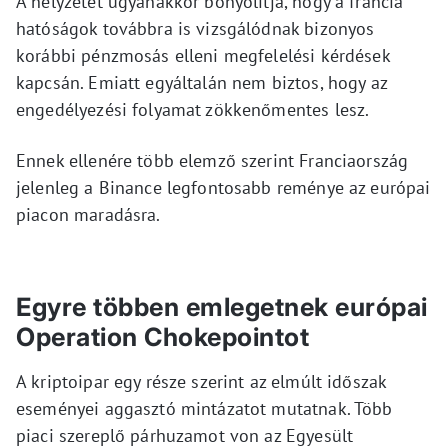
A helyzetet ugyanakkor bonyolítja, hogy a francia
hatóságok továbbra is vizsgálódnak bizonyos
korábbi pénzmosás elleni megfelelési kérdések
kapcsán. Emiatt egyáltalán nem biztos, hogy az
engedélyezési folyamat zökkenőmentes lesz.
Ennek ellenére több elemző szerint Franciaország
jelenleg a Binance legfontosabb reménye az európai
piacon maradásra.
Egyre többen emlegetnek európai
Operation Chokepointot
A kriptoipar egy része szerint az elmúlt időszak
eseményei aggasztó mintázatot mutatnak. Több
piaci szereplő párhuzamot von az Egyesült