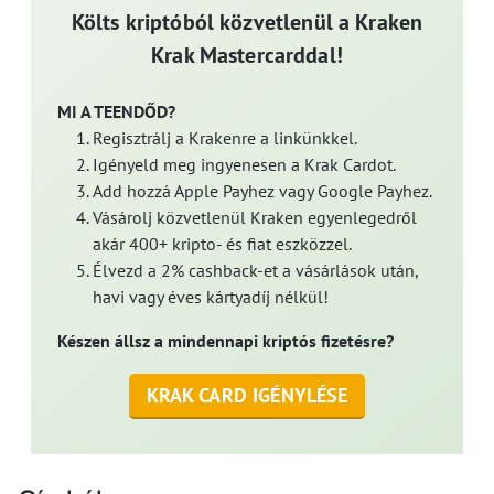
Költs kriptóból közvetlenül a Kraken
Krak Mastercarddal!
MI A TEENDŐD?
Regisztrálj a Krakenre a linkünkkel.
Igényeld meg ingyenesen a Krak Cardot.
Add hozzá Apple Payhez vagy Google Payhez.
Vásárolj közvetlenül Kraken egyenlegedről
akár 400+ kripto- és fiat eszközzel.
Élvezd a 2% cashback-et a vásárlások után,
havi vagy éves kártyadíj nélkül!
Készen állsz a mindennapi kriptós fizetésre?
KRAK CARD IGÉNYLÉSE