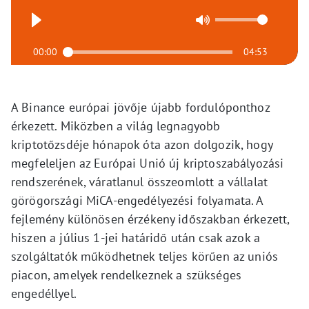
00:00
04:53
A Binance európai jövője újabb fordulóponthoz
érkezett. Miközben a világ legnagyobb
kriptotőzsdéje hónapok óta azon dolgozik, hogy
megfeleljen az Európai Unió új kriptoszabályozási
rendszerének, váratlanul összeomlott a vállalat
görögországi MiCA-engedélyezési folyamata. A
fejlemény különösen érzékeny időszakban érkezett,
hiszen a július 1-jei határidő után csak azok a
szolgáltatók működhetnek teljes körűen az uniós
piacon, amelyek rendelkeznek a szükséges
engedéllyel.