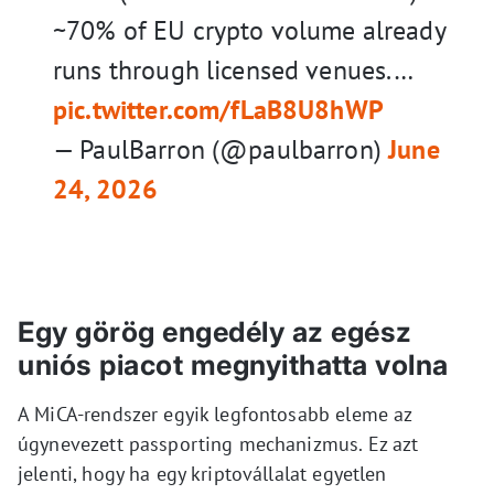
~70% of EU crypto volume already
runs through licensed venues.…
pic.twitter.com/fLaB8U8hWP
— PaulBarron (@paulbarron)
June
24, 2026
Egy görög engedély az egész
uniós piacot megnyithatta volna
A MiCA-rendszer egyik legfontosabb eleme az
úgynevezett passporting mechanizmus. Ez azt
jelenti, hogy ha egy kriptovállalat egyetlen