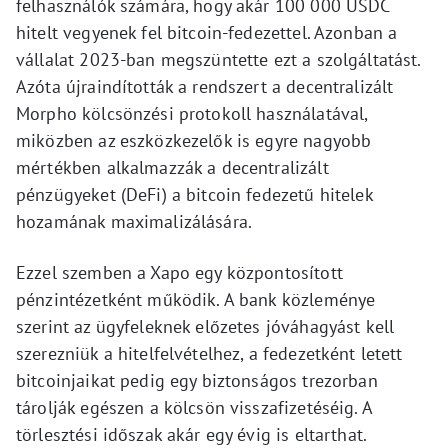
felhasználók számára, hogy akár 100 000 USDC
hitelt vegyenek fel bitcoin-fedezettel. Azonban a
vállalat 2023-ban megszüntette ezt a szolgáltatást.
Azóta újraindították a rendszert a decentralizált
Morpho kölcsönzési protokoll használatával,
miközben az eszközkezelők is egyre nagyobb
mértékben alkalmazzák a decentralizált
pénzügyeket (DeFi) a bitcoin fedezetű hitelek
hozamának maximalizálására.
Ezzel szemben a Xapo egy központosított
pénzintézetként működik. A bank közleménye
szerint az ügyfeleknek előzetes jóváhagyást kell
szerezniük a hitelfelvételhez, a fedezetként letett
bitcoinjaikat pedig egy biztonságos trezorban
tárolják egészen a kölcsön visszafizetéséig. A
törlesztési időszak akár egy évig is eltarthat.