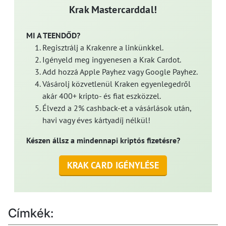
Krak Mastercarddal!
MI A TEENDŐD?
Regisztrálj a Krakenre a linkünkkel.
Igényeld meg ingyenesen a Krak Cardot.
Add hozzá Apple Payhez vagy Google Payhez.
Vásárolj közvetlenül Kraken egyenlegedről
akár 400+ kripto- és fiat eszközzel.
Élvezd a 2% cashback-et a vásárlások után,
havi vagy éves kártyadíj nélkül!
Készen állsz a mindennapi kriptós fizetésre?
KRAK CARD IGÉNYLÉSE
Címkék: