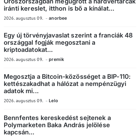
Oroszországban megugrott a hardvertárcák
iránti kereslet, itthon is bő a kínálat...
2026. augusztus 09.
anorbee
Egy új törvényjavaslat szerint a franciák 48
országgal fogják megosztani a
kriptoadatokat...
2026. augusztus 09.
premik
Megosztja a Bitcoin-közösséget a BIP-110:
kettészakadhat a hálózat a nempénzügyi
adatok mi...
2026. augusztus 09.
Lelo
Bennfentes kereskedést sejtenek a
Polymarketen Baka András jelölése
kapcsán...