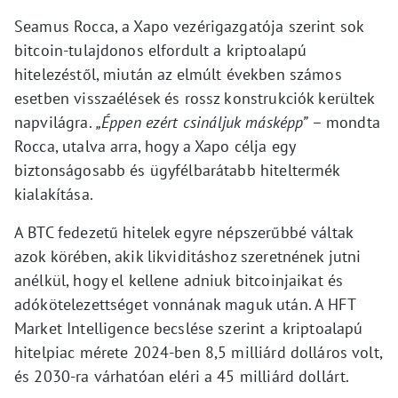
Seamus Rocca, a Xapo vezérigazgatója szerint sok
bitcoin-tulajdonos elfordult a kriptoalapú
hitelezéstől, miután az elmúlt években számos
esetben visszaélések és rossz konstrukciók kerültek
napvilágra.
„Éppen ezért csináljuk másképp”
– mondta
Rocca, utalva arra, hogy a Xapo célja egy
biztonságosabb és ügyfélbarátabb hiteltermék
kialakítása.
A BTC fedezetű hitelek egyre népszerűbbé váltak
azok körében, akik likviditáshoz szeretnének jutni
anélkül, hogy el kellene adniuk bitcoinjaikat és
adókötelezettséget vonnának maguk után. A HFT
Market Intelligence becslése szerint a kriptoalapú
hitelpiac mérete 2024-ben 8,5 milliárd dolláros volt,
és 2030-ra várhatóan eléri a 45 milliárd dollárt.