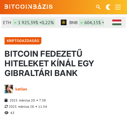
ETH
1 925,39$ +0,22%
BNB
604,15$ +0,28%
KRIPTOGAZDASÁG
BITCOIN FEDEZETŰ
HITELEKET KÍNÁL EGY
GIBRALTÁRI BANK
katilan
2025. március 20.
7:38
2025. március 28.
11:54
63