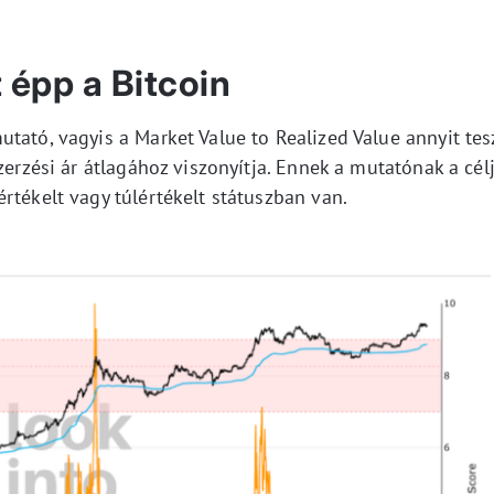
t épp a Bitcoin
tató, vagyis a Market Value to Realized Value annyit tes
zerzési ár átlagához viszonyítja. Ennek a mutatónak a cél
rtékelt vagy túlértékelt státuszban van.