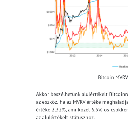
Bitcoin MVRV-
Akkor beszélhetünk alulértékelt Bitcoinró
az eszköz, ha az MVRV értéke meghaladja
értéke 2,32%, ami közel 6,5%-os csökkené
az alulértékelt státuszhoz.