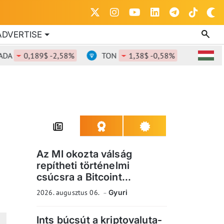
ADVERTISE
0,189$ -2,58%
TON
1,38$ -0,58%
DOT
0,82
Az MI okozta válság
repítheti történelmi
csúcsra a Bitcoint...
2026. augusztus 06.
Gyuri
Ints búcsút a kriptovaluta-