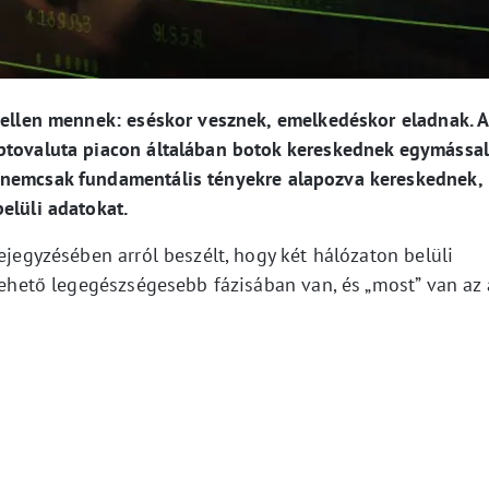
c ellen mennek: eséskor vesznek, emelkedéskor eladnak. A
ptovaluta piacon általában botok kereskednek egymással
 nemcsak fundamentális tényekre alapozva kereskednek,
elüli adatokat.
ejegyzésében arról beszélt, hogy két hálózaton belüli
 lehető legegészségesebb fázisában van, és „most” van az 