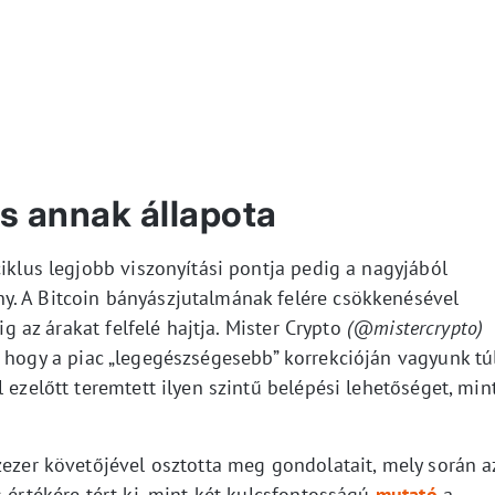
és annak állapota
ciklus legjobb viszonyítási pontja pedig a nagyjából
y. A Bitcoin bányászjutalmának felére csökkenésével
ig az árakat felfelé hajtja. Mister Crypto
(@mistercrypto)
, hogy a piac „legegészségesebb” korrekcióján vagyunk túl
 ezelőtt teremtett ilyen szintű belépési lehetőséget, min
zezer követőjével osztotta meg gondolatait, mely során a
s értékére tért ki, mint két kulcsfontosságú
mutató
a