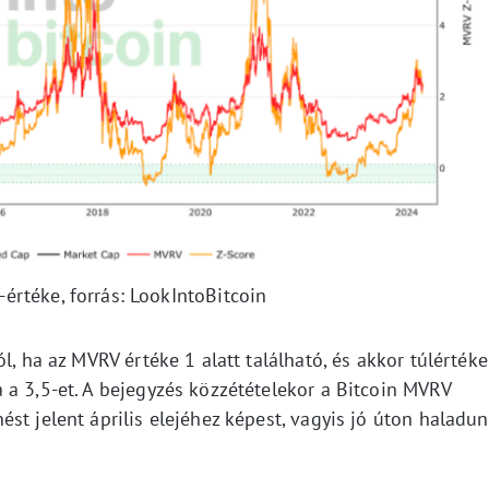
értéke, forrás: LookIntoBitcoin
l, ha az MVRV értéke 1 alatt található, és akkor túlértéke
 a 3,5-et. A bejegyzés közzétételekor a Bitcoin MVRV
st jelent április elejéhez képest, vagyis jó úton haladun