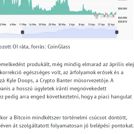
ozott OI ráta, forrás: CoinGlass
 emelkedést produkált, még mindig elmarad az április elej
 korrekció egészséges volt, az árfolyamok erősek és a
ozzá Kyle Doops, a Crypto Banter műsorvezetője. A
anis a hosszú ügyletek iránti megnövekedett
z pedig arra enged következtetni, hogy a piaci hangulat
kor a Bitcoin mindkétszer történelmi csúcsot döntött,
ven át szolgáltatott folyamatosan jó belépési pontokat