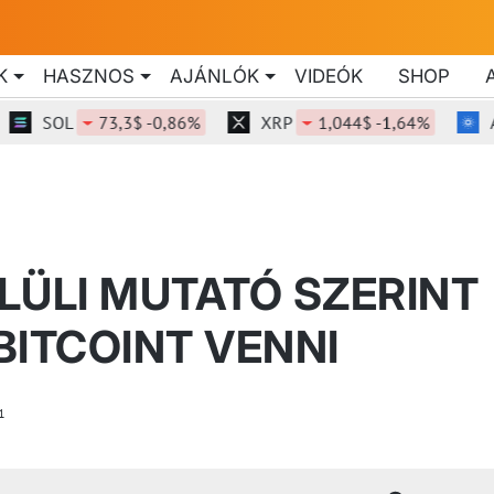
K
HASZNOS
AJÁNLÓK
VIDEÓK
SHOP
SOL
73,3$ -0,86%
XRP
1,044$ -1,64%
ADA
LÜLI MUTATÓ SZERINT
 BITCOINT VENNI
1