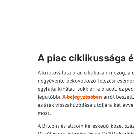
A piac ciklikussága 
A kriptovaluta piac ciklikusan mozog, a 
négyévente bekövetkező felezési esemén
egyfajta kínálati sokk éri a piacot, ez ped
legutóbbi
X-bejegyzésében
arról beszélt
az árak visszahúzódása utoljára két évvel
most.
A Bitcoin és altcoin kereskedő közel szá
OI súlyozott átlagára és az MVRV aktuáli