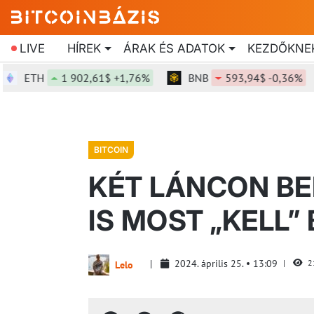
LIVE
HÍREK
ÁRAK ÉS ADATOK
KEZDŐKNE
ETH
1 902,61$ +1,76%
BNB
593,94$ -0,36%
BITCOIN
KÉT LÁNCON BE
IS MOST „KELL”
2024. április 25.
13:09
2
Lelo