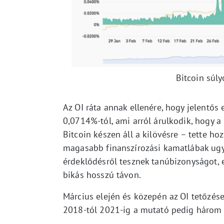
Bitcoin súly
Az OI ráta annak ellenére, hogy jelentős
0,0714%-tól, ami arról árulkodik, hogy a
Bitcoin készen áll a kilövésre – tette h
magasabb finanszírozási kamatlábak ugy
érdeklődésről tesznek tanúbizonyságot, e
bikás hosszú távon.
Március elején és közepén az OI tetőzése
2018-tól 2021-ig a mutató pedig három é