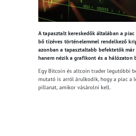
A tapasztalt kereskedők általában a pia
bő tízéves történelemmel rendelkező kri
azonban a tapasztaltabb befektetők már
hanem nézik a grafikont és a hálózaton b
Egy Bitcoin és altcoin trader legutóbbi b
mutató is arról árulkodik, hogy a piac a
pillanat, amikor vásárolni kell.