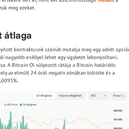
zzük meg ezeket.
t átlaga
 nyitott kontraktusok számát mutatja meg egy adott opció
l nagyobb eséllyel lehet egy ügyletet lebonyolítani,
a. A Bitcoin OI súlyozott rátája a Bitcoin határidős
mely az elmúlt 24 órát negatív zónában töltötte és a
 0,0093%.