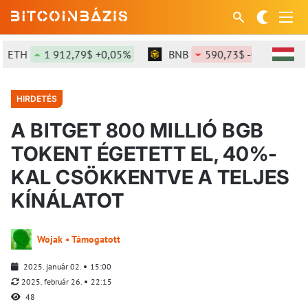
ETH
1 912,79$ +0,05%
BNB
590,73$ -0,34%
HIRDETÉS
A BITGET 800 MILLIÓ BGB
TOKENT ÉGETETT EL, 40%-
KAL CSÖKKENTVE A TELJES
KÍNÁLATOT
Wojak • Támogatott
2025. január 02.
15:00
2025. február 26.
22:15
48