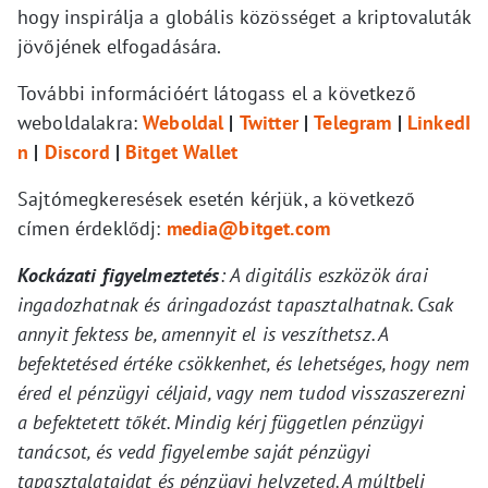
hogy inspirálja a globális közösséget a kriptovaluták
jövőjének elfogadására.
További információért látogass el a következő
weboldalakra:
Weboldal
|
Twitter
|
Telegram
|
LinkedI
n
|
Discord
|
Bitget Wallet
Sajtómegkeresések esetén kérjük, a következő
címen érdeklődj:
media@bitget.com
Kockázati figyelmeztetés
: A digitális eszközök árai
ingadozhatnak és áringadozást tapasztalhatnak. Csak
annyit fektess be, amennyit el is veszíthetsz. A
befektetésed értéke csökkenhet, és lehetséges, hogy nem
éred el pénzügyi céljaid, vagy nem tudod visszaszerezni
a befektetett tőkét. Mindig kérj független pénzügyi
tanácsot, és vedd figyelembe saját pénzügyi
tapasztalataidat és pénzügyi helyzeted. A múltbeli