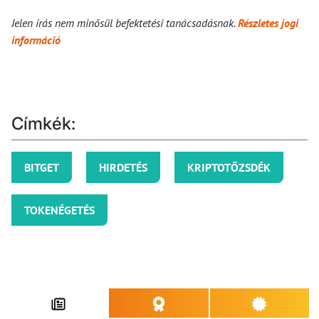
Jelen írás nem minősül befektetési tanácsadásnak.
Részletes jogi
információ
Címkék:
BITGET
HIRDETÉS
KRIPTOTŐZSDÉK
TOKENÉGETÉS