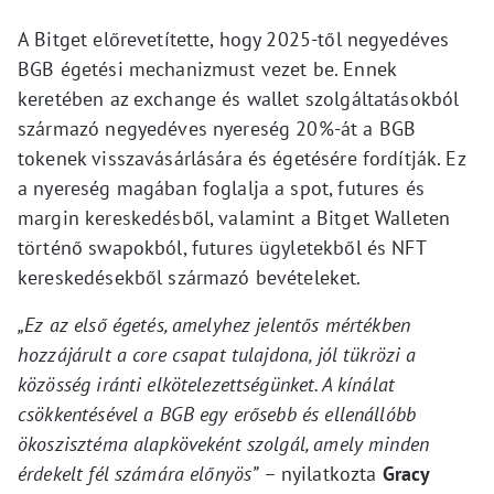
A Bitget előrevetítette, hogy 2025-től negyedéves
BGB égetési mechanizmust vezet be. Ennek
keretében az exchange és wallet szolgáltatásokból
származó negyedéves nyereség 20%-át a BGB
tokenek visszavásárlására és égetésére fordítják. Ez
a nyereség magában foglalja a spot, futures és
margin kereskedésből, valamint a Bitget Walleten
történő swapokból, futures ügyletekből és NFT
kereskedésekből származó bevételeket.
„Ez az első égetés, amelyhez jelentős mértékben
hozzájárult a core csapat tulajdona, jól tükrözi a
közösség iránti elkötelezettségünket. A kínálat
csökkentésével a BGB egy erősebb és ellenállóbb
ökoszisztéma alapköveként szolgál, amely minden
érdekelt fél számára előnyös”
– nyilatkozta
Gracy