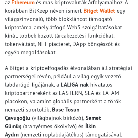
az
Ethereum
és más kriptovaluták árfolyamaihoz. A
korábban BitKeep néven ismert
Bitget Wallet
egy
világszínvonalú, több blokkláncot támogató
kriptotárca, amely átfogó Web3 szolgáltatásokat
kínál, többek között tárcakezelési funkciókat,
tokenváltást, NFT piacteret, DApp böngészőt és
egyéb megoldásokat.
A Bitget a kriptoelfogadás élvonalában áll stratégiai
partnerségei révén, például a világ egyik vezető
labdarúgó-ligájának, a
LALIGA-nak
hivatalos
kriptopartnereként az EASTERN, SEA és LATAM
piacokon, valamint globális partnerként a török
nemzeti sportolók,
Buse Tosun
Çavuşoğlu
(világbajnok birkózó),
Samet
Gümüş
(aranyérmes ökölvívó) és
İlkin
Aydın
(nemzeti röplabdajátékos) támogatásával,