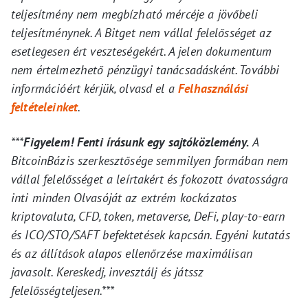
teljesítmény nem megbízható mércéje a jövőbeli
teljesítménynek. A Bitget nem vállal felelősséget az
esetlegesen ért veszteségekért. A jelen dokumentum
nem értelmezhető pénzügyi tanácsadásként. További
információért kérjük, olvasd el a
Felhasználási
feltételeinket
.
***
Figyelem! Fenti írásunk egy sajtóközlemény.
A
BitcoinBázis szerkesztősége semmilyen formában nem
vállal felelősséget a leírtakért és fokozott óvatosságra
inti minden Olvasóját az extrém kockázatos
kriptovaluta, CFD, token, metaverse, DeFi, play-to-earn
és ICO/STO/SAFT befektetések kapcsán. Egyéni kutatás
és az állítások alapos ellenőrzése maximálisan
javasolt. Kereskedj, invesztálj és játssz
felelősségteljesen.***