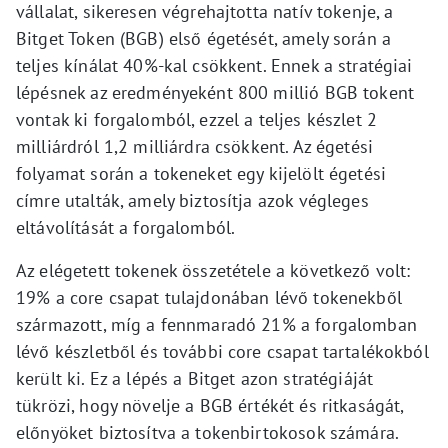
vállalat, sikeresen végrehajtotta natív tokenje, a
Bitget Token (BGB) első égetését, amely során a
teljes kínálat 40%-kal csökkent. Ennek a stratégiai
lépésnek az eredményeként 800 millió BGB tokent
vontak ki forgalomból, ezzel a teljes készlet 2
milliárdról 1,2 milliárdra csökkent. Az égetési
folyamat során a tokeneket egy kijelölt égetési
címre utalták, amely biztosítja azok végleges
eltávolítását a forgalomból.
Az elégetett tokenek összetétele a következő volt:
19% a core csapat tulajdonában lévő tokenekből
származott, míg a fennmaradó 21% a forgalomban
lévő készletből és további core csapat tartalékokból
került ki. Ez a lépés a Bitget azon stratégiáját
tükrözi, hogy növelje a BGB értékét és ritkaságát,
előnyöket biztosítva a tokenbirtokosok számára.