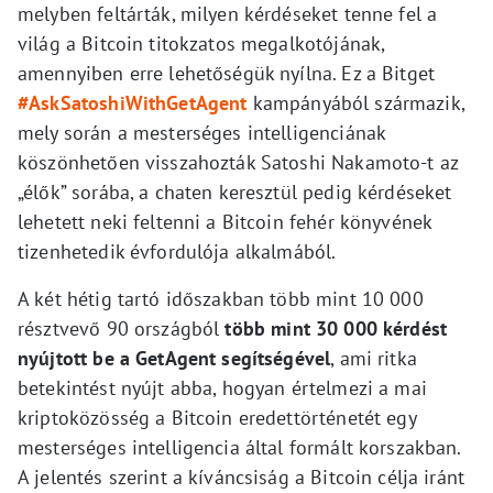
melyben feltárták, milyen kérdéseket tenne fel a
világ a Bitcoin titokzatos megalkotójának,
amennyiben erre lehetőségük nyílna. Ez a Bitget
#AskSatoshiWithGetAgent
kampányából származik,
mely során a mesterséges intelligenciának
köszönhetően visszahozták Satoshi Nakamoto-t az
„élők” sorába, a chaten keresztül pedig kérdéseket
lehetett neki feltenni a Bitcoin fehér könyvének
tizenhetedik évfordulója alkalmából.
A két hétig tartó időszakban több mint 10 000
résztvevő 90 országból
több mint 30 000 kérdést
nyújtott be a GetAgent segítségével
, ami ritka
betekintést nyújt abba, hogyan értelmezi a mai
kriptoközösség a Bitcoin eredettörténetét egy
mesterséges intelligencia által formált korszakban.
A jelentés szerint a kíváncsiság a Bitcoin célja iránt