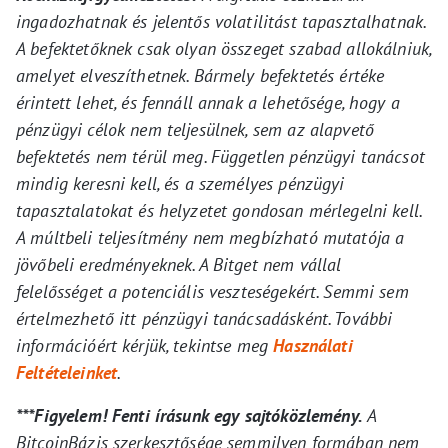
ingadozhatnak és jelentős volatilitást tapasztalhatnak.
A befektetőknek csak olyan összeget szabad allokálniuk,
amelyet elveszíthetnek. Bármely befektetés értéke
érintett lehet, és fennáll annak a lehetősége, hogy a
pénzügyi célok nem teljesülnek, sem az alapvető
befektetés nem térül meg. Független pénzügyi tanácsot
mindig keresni kell, és a személyes pénzügyi
tapasztalatokat és helyzetet gondosan mérlegelni kell.
A múltbeli teljesítmény nem megbízható mutatója a
jövőbeli eredményeknek. A Bitget nem vállal
felelősséget a potenciális veszteségekért. Semmi sem
értelmezhető itt pénzügyi tanácsadásként. További
információért kérjük, tekintse meg
Használati
Feltételeinket
.
***Figyelem! Fenti írásunk egy sajtóközlemény.
A
BitcoinBázis szerkesztősége semmilyen formában nem