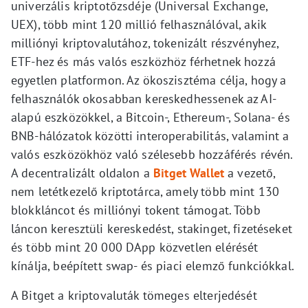
univerzális kriptotőzsdéje (Universal Exchange,
UEX), több mint 120 millió felhasználóval, akik
milliónyi kriptovalutához, tokenizált részvényhez,
ETF-hez és más valós eszközhöz férhetnek hozzá
egyetlen platformon. Az ökoszisztéma célja, hogy a
felhasználók okosabban kereskedhessenek az AI-
alapú eszközökkel, a Bitcoin-, Ethereum-, Solana- és
BNB-hálózatok közötti interoperabilitás, valamint a
valós eszközökhöz való szélesebb hozzáférés révén.
A decentralizált oldalon a
Bitget Wallet
a vezető,
nem letétkezelő kriptotárca, amely több mint 130
blokkláncot és milliónyi tokent támogat. Több
láncon keresztüli kereskedést, stakinget, fizetéseket
és több mint 20 000 DApp közvetlen elérését
kínálja, beépített swap- és piaci elemző funkciókkal.
A Bitget a kriptovaluták tömeges elterjedését