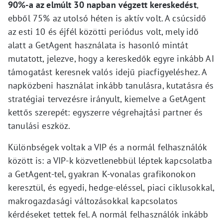
90%-a az elmúlt 30 napban végzett kereskedést
,
ebből 75% az utolsó héten is aktív volt. A csúcsidő
az esti 10 és éjfél közötti periódus volt, mely idő
alatt a GetAgent használata is hasonló mintát
mutatott, jelezve, hogy a kereskedők egyre inkább AI
támogatást keresnek valós idejű piacfigyeléshez. A
napközbeni használat inkább tanulásra, kutatásra és
stratégiai tervezésre irányult, kiemelve a GetAgent
kettős szerepét: egyszerre végrehajtási partner és
tanulási eszköz.
Különbségek voltak a VIP és a normál felhasználók
között is: a VIP-k közvetlenebbül léptek kapcsolatba
a GetAgent-tel, gyakran K-vonalas grafikonokon
keresztül, és egyedi, hedge-eléssel, piaci ciklusokkal,
makrogazdasági változásokkal kapcsolatos
kérdéseket tettek fel. A normál felhasználók inkább