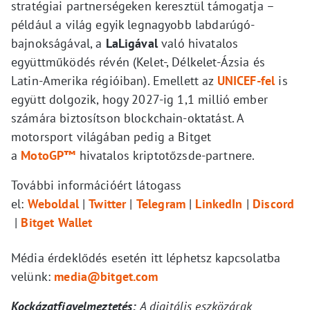
stratégiai partnerségeken keresztül támogatja –
például a világ egyik legnagyobb labdarúgó-
bajnokságával, a
LaLigával
való hivatalos
együttműködés révén (Kelet-, Délkelet-Ázsia és
Latin-Amerika régióiban). Emellett az
UNICEF-fel
is
együtt dolgozik, hogy 2027-ig 1,1 millió ember
számára biztosítson blockchain-oktatást. A
motorsport világában pedig a Bitget
a
MotoGP™
hivatalos kriptotőzsde-partnere.
További információért látogass
el:
Weboldal
|
Twitter
|
Telegram
|
LinkedIn
|
Discord
|
Bitget Wallet
Média érdeklődés esetén itt léphetsz kapcsolatba
velünk:
media@bitget.com
Kockázatfigyelmeztetés:
A digitális eszközárak