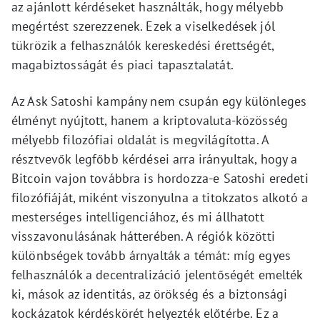
az ajánlott kérdéseket használták, hogy mélyebb
megértést szerezzenek. Ezek a viselkedések jól
tükrözik a felhasználók kereskedési érettségét,
magabiztosságát és piaci tapasztalatát.
Az Ask Satoshi kampány nem csupán egy különleges
élményt nyújtott, hanem a kriptovaluta-közösség
mélyebb filozófiai oldalát is megvilágította. A
résztvevők legfőbb kérdései arra irányultak, hogy a
Bitcoin vajon továbbra is hordozza-e Satoshi eredeti
filozófiáját, miként viszonyulna a titokzatos alkotó a
mesterséges intelligenciához, és mi állhatott
visszavonulásának hátterében. A régiók közötti
különbségek tovább árnyalták a témát: míg egyes
felhasználók a decentralizáció jelentőségét emelték
ki, mások az identitás, az örökség és a biztonsági
kockázatok kérdéskörét helyezték előtérbe. Ez a