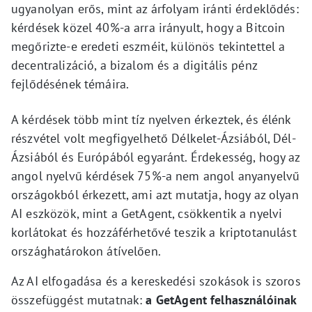
ugyanolyan erős, mint az árfolyam iránti érdeklődés:
kérdések közel 40%-a arra irányult, hogy a Bitcoin
megőrizte-e eredeti eszméit, különös tekintettel a
decentralizáció, a bizalom és a digitális pénz
fejlődésének témáira.
A kérdések több mint tíz nyelven érkeztek, és élénk
részvétel volt megfigyelhető Délkelet-Ázsiából, Dél-
Ázsiából és Európából egyaránt. Érdekesség, hogy az
angol nyelvű kérdések 75%-a nem angol anyanyelvű
országokból érkezett, ami azt mutatja, hogy az olyan
AI eszközök, mint a GetAgent, csökkentik a nyelvi
korlátokat és hozzáférhetővé teszik a kriptotanulást
országhatárokon átívelően.
Az AI elfogadása és a kereskedési szokások is szoros
összefüggést mutatnak:
a GetAgent felhasználóinak