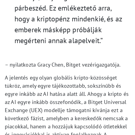
párbeszéd. Ez emlékeztető arra,
hogy a kriptopénz mindenkié, és az
emberek másképp próbálják
megérteni annak alapelveit.”
– nyilatkozta Gracy Chen, Bitget vezérigazgatója.
A jelentés egy olyan globális kripto-közösséget
tükröz, amely egyre tájékozottabb, sokszínűbb és
egyre inkább az AI hatása alatt áll. Ahogy a kripto és
az AI egyre inkább összefonódik, a Bitget Universal
Exchange (UEX) modellje támogatni kívánja ezt a
következő fázist, amelyben a kereskedők nemcsak a
piacokkal, hanem a hozzájuk kapcsolódó ötletekkel
és innovációkkal is aktívan foglalkoznak. A