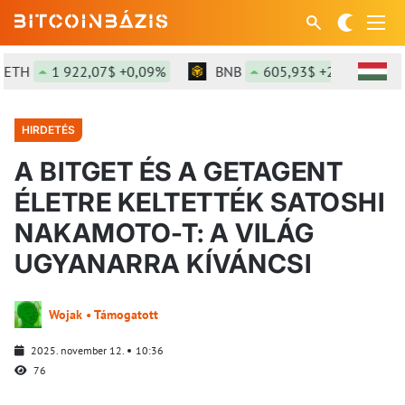
TH
1 922,07$ +0,09%
BNB
605,93$ +2,23%
HIRDETÉS
A BITGET ÉS A GETAGENT
ÉLETRE KELTETTÉK SATOSHI
NAKAMOTO-T: A VILÁG
UGYANARRA KÍVÁNCSI
Wojak • Támogatott
2025. november 12.
10:36
76