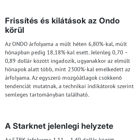
Frissítés és kilátások az Ondo
körül
Az ONDO árfolyama a múlt héten 6,80%-kal, múlt
hónapban pedig 18,18%-kal esett. Jelenleg 0,70 –
0,89 dollár között ingadozik, ugyanakkor az elmúlt
hónapok alatt több, mint 2300%-kal emelkedett az
árfolyama. Az egyszerű mozgóátlagok csökkenő
tendenciát mutatnak, a technikai indikátorok szerint
semleges tartományban található.
A Starknet jelenlegi helyzete
Az STRK árfolyama 1,11 – 1,40 dollár között