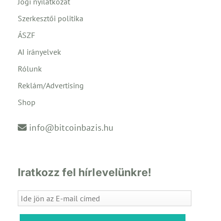
Jogi nyilatkozat
Szerkesztői politika
ÁSZF
AI irányelvek
Rólunk
Reklám/Advertising
Shop
info@bitcoinbazis.hu
Iratkozz fel hírlevelünkre!