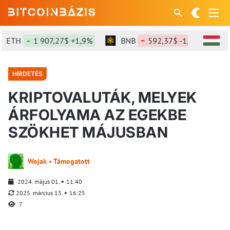
ETH
1 907,27$ +1,9%
BNB
592,37$ -1,03%
S
HIRDETÉS
KRIPTOVALUTÁK, MELYEK
ÁRFOLYAMA AZ EGEKBE
SZÖKHET MÁJUSBAN
Wojak • Támogatott
2024. május 01.
11:40
2025. március 13.
16:25
7