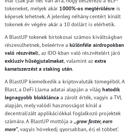
már csak pár hét van arra, hogy beszerezd a BLP-
tokeneket, melyek akár
1000%-os megtérülésre
is
képesek lehetnek. A jelenleg néhány centért kínált
tokenek év végére akár a 10 dollárt is elérhetik.
A BlastUP tokenek birtokosai számos kiváltságban
részesülhetnek, beleértve a
különféle airdropokban
való részvétel
t, az IDO-kban való részvételért járó
exkluzív hűségjutalmakat
, valamint az
extra
kamatszerzést a staking után
.
A BlastUP kiemelkedik a kriptovaluták tömegéből. A
Blast, a DeFi Llama adatai alapján a világ
hatodik
legnagyobb blokklánca
a zárolt érték, vagyis a TVL
alapján, mely valódi hasznosságot kínál a
decentralizált applikációkkal foglalkozó projektek
számára. A BlastUP mottója a
„grow faster, earn
more”
, vagyis ’növekedj gyorsabban, érj el többet’.