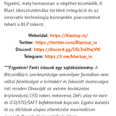
figyelni, mely hamarosan a végéhez közeledik. A
Blast ökoszisztémába történő integráció és az
innovatív technológia könnyedén piacvezetővé
teheti a BLP tokent.
Weboldal:
https://blastup.io/
Twitter:
https://twitter.com/Blastup_io
Discord:
https://discord.gg/5Kc3nDhqVW
Telegram:
https://t.me/blastup_io
***Figyelem! Fenti írásunk egy sajtóközlemény.
A
BitcoinBázis szerkesztősége semmilyen formában nem
vállal felelősséget a leírtakért és fokozott óvatosságra
inti minden Olvasóját az extrém kockázatos
kriptovaluta, CFD, token, metaverse, DeFi, play-to-earn
és ICO/STO/SAFT befektetések kapcsán. Egyéni kutatás
és az állítások alapos ellenőrzése maximálisan