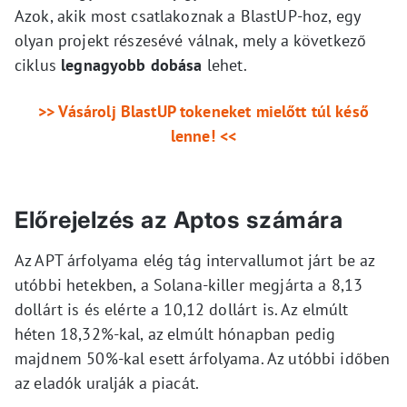
Azok, akik most csatlakoznak a BlastUP-hoz, egy
olyan projekt részesévé válnak, mely a következő
ciklus
legnagyobb dobása
lehet.
>> Vásárolj BlastUP tokeneket mielőtt túl késő
lenne! <<
Előrejelzés az Aptos számára
Az APT árfolyama elég tág intervallumot járt be az
utóbbi hetekben, a Solana-killer megjárta a 8,13
dollárt is és elérte a 10,12 dollárt is. Az elmúlt
héten 18,32%-kal, az elmúlt hónapban pedig
majdnem 50%-kal esett árfolyama. Az utóbbi időben
az eladók uralják a piacát.