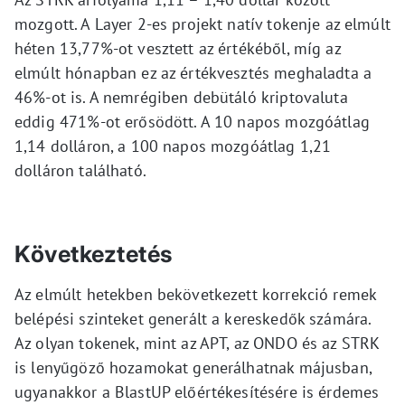
mozgott. A Layer 2-es projekt natív tokenje az elmúlt
héten 13,77%-ot vesztett az értékéből, míg az
elmúlt hónapban ez az értékvesztés meghaladta a
46%-ot is. A nemrégiben debütáló kriptovaluta
eddig 471%-ot erősödött. A 10 napos mozgóátlag
1,14 dolláron, a 100 napos mozgóátlag 1,21
dolláron található.
Következtetés
Az elmúlt hetekben bekövetkezett korrekció remek
belépési szinteket generált a kereskedők számára.
Az olyan tokenek, mint az APT, az ONDO és az STRK
is lenyűgöző hozamokat generálhatnak májusban,
ugyanakkor a BlastUP előértékesítésére is érdemes