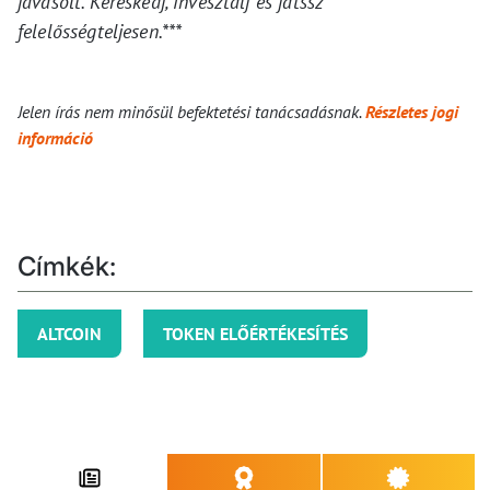
javasolt. Kereskedj, invesztálj és játssz
felelősségteljesen.***
Jelen írás nem minősül befektetési tanácsadásnak.
Részletes jogi
információ
Címkék:
ALTCOIN
TOKEN ELŐÉRTÉKESÍTÉS