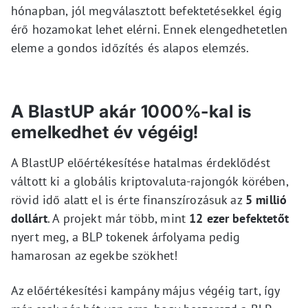
hónapban, jól megválasztott befektetésekkel égig
érő hozamokat lehet elérni. Ennek elengedhetetlen
eleme a gondos időzítés és alapos elemzés.
A BlastUP akár 1000%-kal is
emelkedhet év végéig!
A BlastUP előértékesítése hatalmas érdeklődést
váltott ki a globális kriptovaluta-rajongók körében,
rövid idő alatt el is érte finanszírozásuk az
5 millió
dollárt
. A projekt már több, mint
12 ezer befektetőt
nyert meg, a BLP tokenek árfolyama pedig
hamarosan az egekbe szökhet!
Az előértékesítési kampány május végéig tart, így