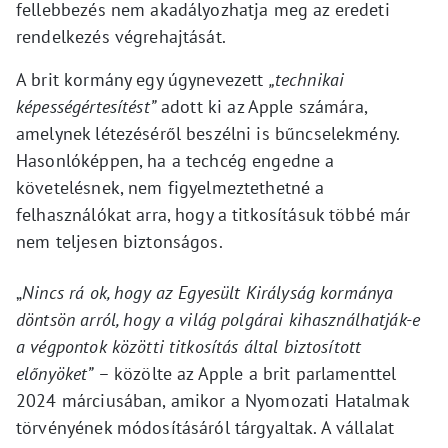
fellebbezés nem akadályozhatja meg az eredeti
rendelkezés végrehajtását.
A brit kormány egy úgynevezett
„technikai
képességértesítést”
adott ki az Apple számára,
amelynek létezéséről beszélni is bűncselekmény.
Hasonlóképpen, ha a techcég engedne a
követelésnek, nem figyelmeztethetné a
felhasználókat arra, hogy a titkosításuk többé már
nem teljesen biztonságos.
„
Nincs rá ok, hogy az Egyesült Királyság kormánya
döntsön arról, hogy a világ polgárai kihasználhatják-e
a végpontok közötti titkosítás által biztosított
előnyöket”
– közölte az Apple a brit parlamenttel
2024 márciusában, amikor a Nyomozati Hatalmak
törvényének módosításáról tárgyaltak. A vállalat