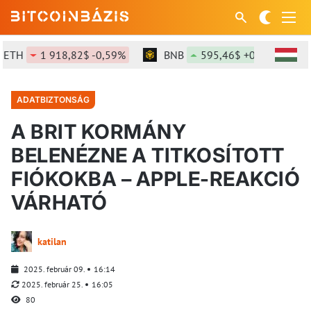
TH
1 918,82$ -0,59%
BNB
595,46$ +0,71%
S
ADATBIZTONSÁG
A BRIT KORMÁNY
BELENÉZNE A TITKOSÍTOTT
FIÓKOKBA – APPLE-REAKCIÓ
VÁRHATÓ
katilan
2025. február 09.
16:14
2025. február 25.
16:05
80