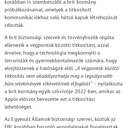
korábban is szembeszállt a brit kormány
próbálkozásaival, amelyek a titkosított
kommunikációkhoz való hátsó kapuk létrehozását
célozták.
A brit biztonsági szervek és törvényhozók régóta
ellenezik a végpontok közötti titkosítást, azzal
érvelve, hogy a technológia megkönnyíti a
terroristák és gyermekbántalmazók számára, hogy
elrejtőzzenek a hatóságok elől.
„A végpontok közötti
titkosítás nem akadályozhatja meg a legsúlyosabb
bűncselekmények elkövetőinek elfogását”
– nyilatkozta
a brit kormány egyik szóvivője 2022-ben, amikor az
Apple először bevezette ezt a titkosítási
lehetőséget.
Az Egyesült Államok biztonsági szervei, köztük az
FBI, korábban hasonló aggodalmakat fogalmaztak