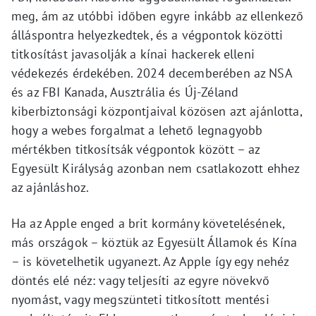
meg, ám az utóbbi időben egyre inkább az ellenkező
álláspontra helyezkedtek, és a végpontok közötti
titkosítást javasolják a kínai hackerek elleni
védekezés érdekében. 2024 decemberében az NSA
és az FBI Kanada, Ausztrália és Új-Zéland
kiberbiztonsági központjaival közösen azt ajánlotta,
hogy a webes forgalmat a lehető legnagyobb
mértékben titkosítsák végpontok között – az
Egyesült Királyság azonban nem csatlakozott ehhez
az ajánláshoz.
Ha az Apple enged a brit kormány követelésének,
más országok – köztük az Egyesült Államok és Kína
– is követelhetik ugyanezt. Az Apple így egy nehéz
döntés elé néz: vagy teljesíti az egyre növekvő
nyomást, vagy megszünteti titkosított mentési