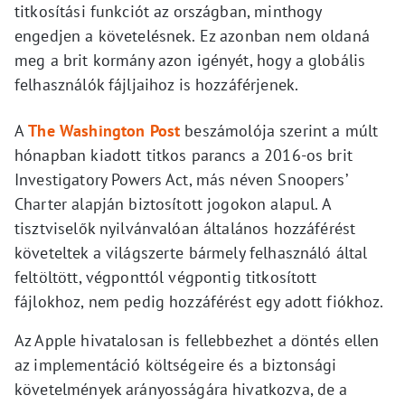
titkosítási funkciót az országban, minthogy
engedjen a követelésnek. Ez azonban nem oldaná
meg a brit kormány azon igényét, hogy a globális
felhasználók fájljaihoz is hozzáférjenek.
A
The Washington Post
beszámolója szerint a múlt
hónapban kiadott titkos parancs a 2016-os brit
Investigatory Powers Act, más néven Snoopers’
Charter alapján biztosított jogokon alapul. A
tisztviselők nyilvánvalóan általános hozzáférést
követeltek a világszerte bármely felhasználó által
feltöltött, végponttól végpontig titkosított
fájlokhoz, nem pedig hozzáférést egy adott fiókhoz.
Az Apple hivatalosan is fellebbezhet a döntés ellen
az implementáció költségeire és a biztonsági
követelmények arányosságára hivatkozva, de a