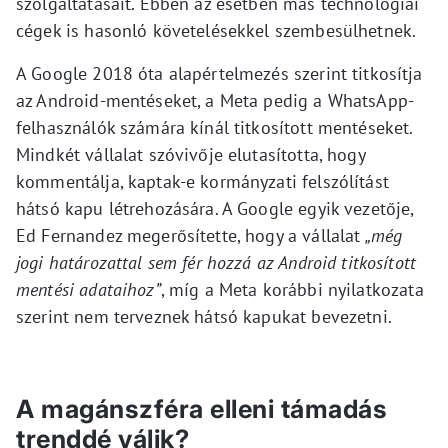
szolgáltatásait. Ebben az esetben más technológiai
cégek is hasonló követelésekkel szembesülhetnek.
A Google 2018 óta alapértelmezés szerint titkosítja
az Android-mentéseket, a Meta pedig a WhatsApp-
felhasználók számára kínál titkosított mentéseket.
Mindkét vállalat szóvivője elutasította, hogy
kommentálja, kaptak-e kormányzati felszólítást
hátsó kapu létrehozására. A Google egyik vezetője,
Ed Fernandez megerősítette, hogy a vállalat
„még
jogi határozattal sem fér hozzá az Android titkosított
mentési adataihoz”
, míg a Meta korábbi nyilatkozata
szerint nem terveznek hátsó kapukat bevezetni.
A magánszféra elleni támadás
trenddé válik?