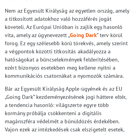
Nem az Egyesült Királyság az egyetlen ország, amely
a titkosított adatokhoz való hozzáférés jogát
követeli. Az Európai Unióban is zajlik egy hasonló
vita, amely az úgynevezett „
Going Dark
” terv körül
forog. Ez egy szélesebb körű törekvés, amely szerint
a végpontok közötti titkosítás akadályozza a
hatóságokat a bűncselekmények felderítésében,
ezért bizonyos esetekben meg kellene nyitni a
kommunikációs csatornákat a nyomozók számára.
Bár az Egyesült Királyság Apple-ügyének és az EU
„Going Dark” kezdeményezésének jogi háttere eltér,
a tendencia hasonló: világszerte egyre több
kormány próbálja csökkenteni a digitális
magánszféra védelmét a bűnüldözés érdekében.
Vajon ezek az intézkedések csak elszigetelt esetek,